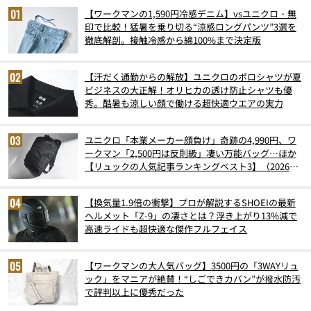
【ワークマンの1,590円冷感デニム】vsユニクロ・無
印で比較！猛暑を乗り切る“涼感ロングパンツ”3選を
徹底解剖。接触冷感から綿100%まで決定版
【汗だく通勤からの解放】ユニクロのポロシャツが夏
ビジネスの大正解！オリヒカの透け防止シャツも優
秀。酷暑も涼しい顔で働ける超快適ウエアの実力
ユニクロ「本業メーカー顔負け」奇跡の4,990円、ワ
ークマン「2,500円は反則級」凄い万能バッグ…ほか
【リュックの人気記事ランキングベスト3】（2026年
6月版）
【換気量1.9倍の衝撃】プロが解説するSHOEIの最新
ヘルメット「Z-9」の凄さとは？浮き上がり13%減で
高速ライドも超快適な傑作フルフェイス
【ワークマンの大人気バッグ】3500円の「3WAYリュ
ック」をマニアが絶賛！“しごできカバン”が撥水防汚
で評判以上に優秀だった