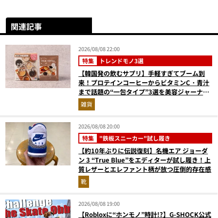
関連記事
2026/08/08 22:00
特集
トレンドモノ3選
【韓国発の飲むサプリ】手軽すぎてブーム到
来！プロテインコーヒーからビタミンC・青汁
まで話題の“一包タイプ”3選を美容ジャーナリ
ストが徹底解説
雑貨
2026/08/08 20:00
特集
"鉄板スニーカー"試し履き
【約10年ぶりに伝説復刻】名機エア ジョーダ
ン 3 “True Blue”をエディターが試し履き！上
質レザーとエレファント柄が放つ圧倒的存在感
靴
2026/08/08 19:00
【Robloxに“ホンモノ”時計!?】G-SHOCK公式