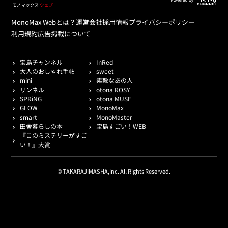
MonoMax Webとは？
運営会社
採用情報
プライバシーポリシー
利用規約
広告掲載について
宝島チャンネル
InRed
大人のおしゃれ手帖
sweet
mini
素敵なあの人
リンネル
otona ROSY
SPRiNG
otona MUSE
GLOW
MonoMax
smart
MonoMaster
田舎暮らしの本
宝島すごい！WEB
『このミステリーがすご
い！』大賞
© TAKARAJIMASHA,Inc. All Rights Reserved.