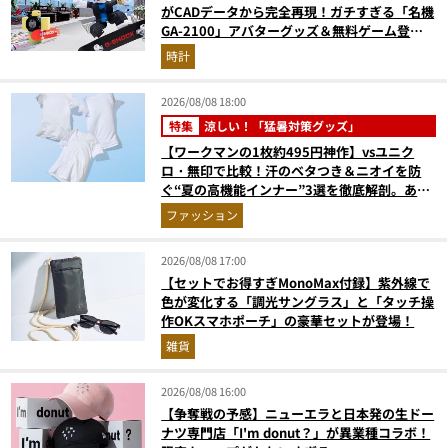
がCADデータから完全再現！ガチすぎる「名機
GA-2100」アバターグッズ＆無料ゲーム登場
が見逃せない
時計
2026/08/08 18:00
特集
涼しい！「猛暑対策グッズ」
【ワークマンの1枚約495円神作】vsユニク
ロ・無印で比較！汗のベタつき＆ニオイを防
ぐ“夏の高機能インナー”3選を徹底解剖。あな
たに最適な1着は？
ファッション
2026/08/08 17:00
【セットでお得すぎMonoMax付録】紫外線で
色が変化する「調光サングラス」と「タッチ操
作OKスマホポーチ」の豪華セットが登場！
雑貨
2026/08/08 16:00
【争奪戦の予感】ニューエラと日本発の生ドー
ナツ専門店「I'm donut？」が異業種コラボ！