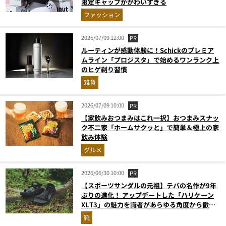
限定キャップがかわいすぎる
ファッション
2026/07/09 12:00
PR
ルーティンが感動体験に！Schickのプレミア
ムライン「プロジスタ」で始めるワンランク上
のヒゲ剃り習慣
雑貨
2026/07/09 10:00
PR
【家飲みおつまみはこれ一択】おつまみスナッ
ク不二家「ホームサクッと」で簡単＆極上の家
飲み体験
グルメ
2026/06/30 10:00
PR
【スポーツサンダルの元祖】テバの名作が9年
ぶりの進化！ アップデートした「ハリケーン
XLT3」の魅力を識者があらゆる角度から徹底
解説！
靴