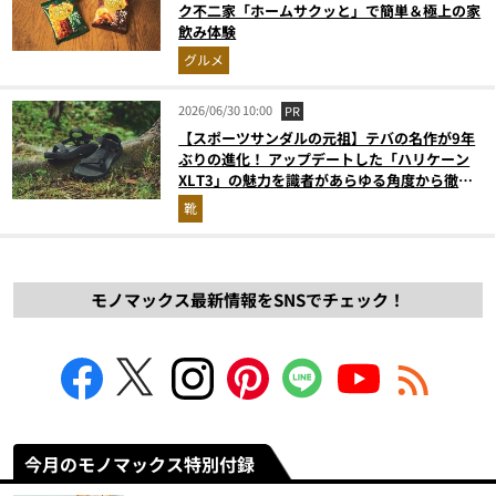
ク不二家「ホームサクッと」で簡単＆極上の家
飲み体験
グルメ
2026/06/30 10:00
PR
【スポーツサンダルの元祖】テバの名作が9年
ぶりの進化！ アップデートした「ハリケーン
XLT3」の魅力を識者があらゆる角度から徹底
解説！
靴
モノマックス最新情報をSNSでチェック！
今月のモノマックス特別付録