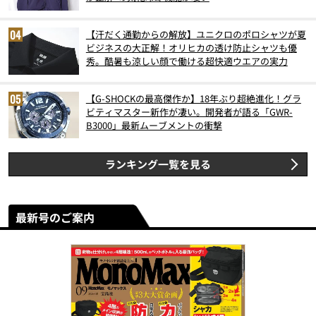
【汗だく通勤からの解放】ユニクロのポロシャツが夏
ビジネスの大正解！オリヒカの透け防止シャツも優
秀。酷暑も涼しい顔で働ける超快適ウエアの実力
【G-SHOCKの最高傑作か】18年ぶり超絶進化！グラ
ビティマスター新作が凄い。開発者が語る「GWR-
B3000」最新ムーブメントの衝撃
ランキング一覧を見る
最新号のご案内