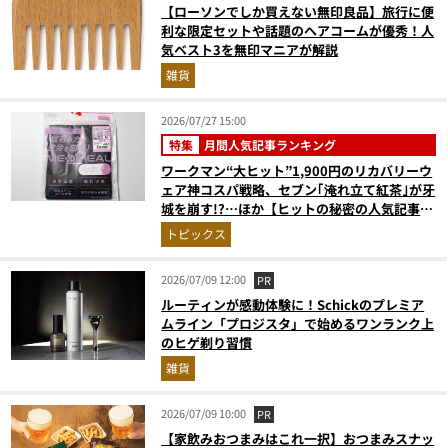
【ローソンでしか買えない無印良品】旅行に便
利な限定セットや話題のヘアコームが優秀！人
気ベスト3を無印マニアが解説
雑貨
2026/07/27 15:00
特集
月間人気記事ランキング
ワークマン“大ヒット”1,900円のリカバリーウ
ェア神コスパ戦略、セブン｢淹れ立て紅茶｣が牙
城を崩す!?…ほか【ヒットの秘密の人気記事ラ
ンキングベスト3】（2026年6月版）
トピックス
2026/07/09 12:00
PR
ルーティンが感動体験に！Schickのプレミア
ムライン「プロジスタ」で始めるワンランク上
のヒゲ剃り習慣
雑貨
2026/07/09 10:00
PR
【家飲みおつまみはこれ一択】おつまみスナッ