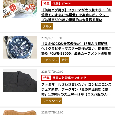
特集
体験レポート
【価格バグ再び】ファミマが太っ腹すぎ！「お
値段そのまま45%増量」を実食レポ。クレー
プは推定59%増の衝撃的な大盤振る舞い
グルメ
2026/07/31 18:00
【G-SHOCKの最高傑作か】18年ぶり超絶進
化！グラビティマスター新作が凄い。開発者が
語る「GWR-B3000」最新ムーブメントの衝撃
トピックス
時計
2026/07/29 19:00
特集
月間人気記事ランキング
ファミマ「わざわざ買いたい」コンビニエンス
ウェア新作、ワークマン「夏の体温調整に優
秀」1,280円の大正解…ほか【コスパ服の人気
記事ランキングベスト3】（2026年6月版）
ファッション
2026/07/29 18:00