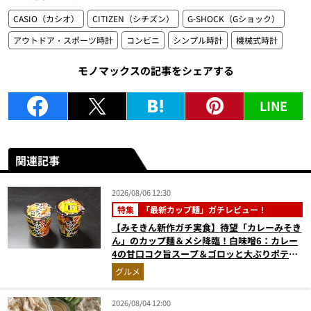
CASIO（カシオ）
CITIZEN（シチズン）
G-SHOCK（Gショック）
アウトドア・スポーツ時計
コンビニ
シンプル時計
機械式時計
モノマックスの記事をシェアする
LINE
関連記事
2026/08/06 12:30
特集
「最新カップ麺」ガチレビュー！
【みそきん新作ガチ実食】待望「カレーみそき
ん」のカップ麺＆メシ降臨！白味噌6：カレー
4の甘口コク旨スープ＆ゴロッと大ぶりポテト
に歓喜
グルメ
2026/08/04 12:00