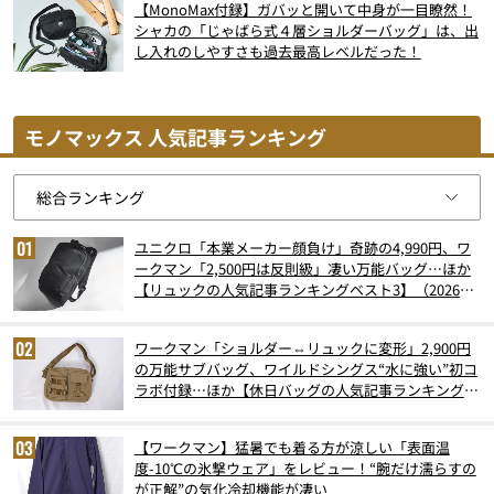
【MonoMax付録】ガバッと開いて中身が一目瞭然！
シャカの「じゃばら式４層ショルダーバッグ」は、出
し入れのしやすさも過去最高レベルだった！
モノマックス 人気記事ランキング
ユニクロ「本業メーカー顔負け」奇跡の4,990円、ワ
ークマン「2,500円は反則級」凄い万能バッグ…ほか
【リュックの人気記事ランキングベスト3】（2026年
6月版）
ワークマン「ショルダー⇔リュックに変形」2,900円
の万能サブバッグ、ワイルドシングス“水に強い”初コ
ラボ付録…ほか【休日バッグの人気記事ランキングベ
スト3】（2026年6月版）
【ワークマン】猛暑でも着る方が涼しい「表面温
度-10℃の氷撃ウェア」をレビュー！“腕だけ濡らすの
が正解”の気化冷却機能が凄い