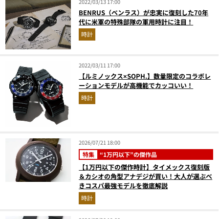
2022/03/13 17:00
BENRUS（ベンラス）が忠実に復刻した70年
代に米軍の特殊部隊の軍用時計に注目！
時計
2022/03/11 17:00
【ルミノックス×SOPH.】数量限定のコラボレ
ーションモデルが高機能でカッコいい！
時計
2026/07/21 18:00
特集
“1万円以下”の傑作品
【1万円以下の傑作時計】タイメックス復刻版
＆カシオの角型アナデジが買い！大人が選ぶべ
きコスパ最強モデルを徹底解説
時計