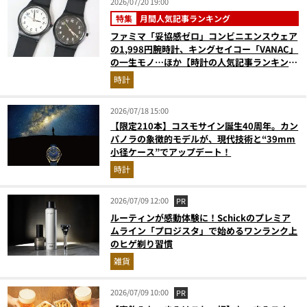
2026/07/20 19:00
特集
月間人気記事ランキング
ファミマ「妥協感ゼロ」コンビニエンスウェア
の1,998円腕時計、キングセイコー「VANAC」
の一生モノ…ほか【時計の人気記事ランキング
ベスト3】（2026年6月版）
時計
2026/07/18 15:00
【限定210本】コスモサイン誕生40周年。カン
パノラの象徴的モデルが、現代技術と“39mm
小径ケース”でアップデート！
時計
2026/07/09 12:00
PR
ルーティンが感動体験に！Schickのプレミア
ムライン「プロジスタ」で始めるワンランク上
のヒゲ剃り習慣
雑貨
2026/07/09 10:00
PR