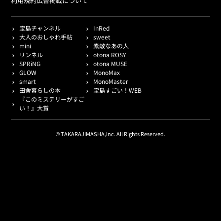
利用規約
広告掲載について
宝島チャンネル
InRed
大人のおしゃれ手帖
sweet
mini
素敵なあの人
リンネル
otona ROSY
SPRiNG
otona MUSE
GLOW
MonoMax
smart
MonoMaster
田舎暮らしの本
宝島すごい！WEB
『このミステリーがすご
い！』大賞
© TAKARAJIMASHA,Inc. All Rights Reserved.