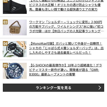
【汗だく通勤からの解放】ユニクロのポロシャツが夏
ビジネスの大正解！オリヒカの透け防止シャツも優
秀。酷暑も涼しい顔で働ける超快適ウエアの実力
ワークマン「ショルダー⇔リュックに変形」2,900円
の万能サブバッグ、ワイルドシングス“水に強い”初コ
ラボ付録…ほか【休日バッグの人気記事ランキングベ
スト3】（2026年6月版）
【MonoMax付録】ガバッと開いて中身が一目瞭然！
シャカの「じゃばら式４層ショルダーバッグ」は、出
し入れのしやすさも過去最高レベルだった！
【G-SHOCKの最高傑作か】18年ぶり超絶進化！グラ
ビティマスター新作が凄い。開発者が語る「GWR-
B3000」最新ムーブメントの衝撃
ランキング一覧を見る