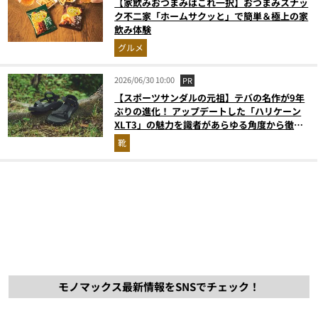
【家飲みおつまみはこれ一択】おつまみスナッ
ク不二家「ホームサクッと」で簡単＆極上の家
飲み体験
グルメ
2026/06/30 10:00
PR
【スポーツサンダルの元祖】テバの名作が9年
ぶりの進化！ アップデートした「ハリケーン
XLT3」の魅力を識者があらゆる角度から徹底
解説！
靴
モノマックス最新情報をSNSでチェック！