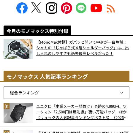
今月のモノマックス特別付録
【MonoMax付録】ガバッと開いて中身が一目瞭然！
シャカの「じゃばら式４層ショルダーバッグ」は、出
し入れのしやすさも過去最高レベルだった！
モノマックス 人気記事ランキング
ユニクロ「本業メーカー顔負け」奇跡の4,990円、ワ
ークマン「2,500円は反則級」凄い万能バッグ…ほか
【リュックの人気記事ランキングベスト3】（2026年
6月版）