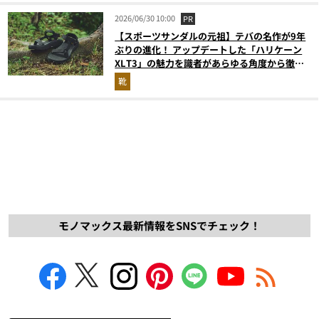
2026/06/30 10:00
PR
【スポーツサンダルの元祖】テバの名作が9年
ぶりの進化！ アップデートした「ハリケーン
XLT3」の魅力を識者があらゆる角度から徹底
解説！
靴
モノマックス最新情報をSNSでチェック！