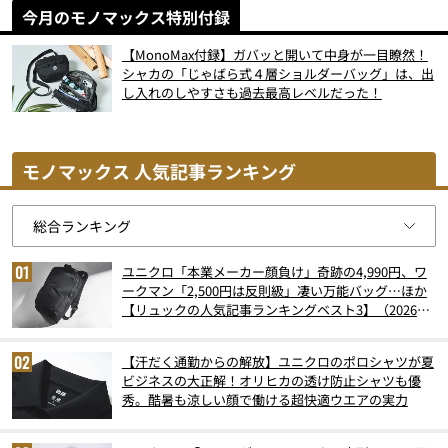
今月のモノマックス特別付録
【MonoMax付録】ガバッと開いて中身が一目瞭然！
シャカの「じゃばら式４層ショルダーバッグ」は、出
し入れのしやすさも過去最高レベルだった！
モノマックス 人気記事ランキング
ユニクロ「本業メーカー顔負け」奇跡の4,990円、ワ
ークマン「2,500円は反則級」凄い万能バッグ…ほか
【リュックの人気記事ランキングベスト3】（2026年
6月版）
【汗だく通勤からの解放】ユニクロのポロシャツが夏
ビジネスの大正解！オリヒカの透け防止シャツも優
秀。酷暑も涼しい顔で働ける超快適ウエアの実力