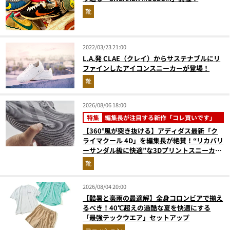
靴
2022/03/23 21:00
L.A.発 CLAE（クレイ）からサステナブルにリ
ファインしたアイコンスニーカーが登場！
靴
2026/08/06 18:00
特集
編集長が注目する新作「コレ買いです」
【360°風が突き抜ける】アディダス最新「ク
ライマクール 4D」を編集長が絶賛！“リカバリ
ーサンダル級に快適”な3Dプリントスニーカー
『コレ買いです』Vol.173
靴
2026/08/04 20:00
【酷暑と豪雨の最適解】全身コロンビアで揃え
るべき！40℃超えの過酷な夏を快適にする
「最強テックウエア」セットアップ