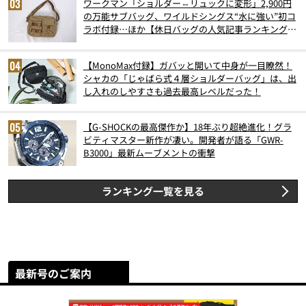
ワークマン「ショルダー⇔リュックに変形」2,900円
の万能サブバッグ、ワイルドシングス“水に強い”初コ
ラボ付録…ほか【休日バッグの人気記事ランキングベ
スト3】（2026年6月版）
【MonoMax付録】ガバッと開いて中身が一目瞭然！
シャカの「じゃばら式４層ショルダーバッグ」は、出
し入れのしやすさも過去最高レベルだった！
【G-SHOCKの最高傑作か】18年ぶり超絶進化！グラ
ビティマスター新作が凄い。開発者が語る「GWR-
B3000」最新ムーブメントの衝撃
ランキング一覧を見る
最新号のご案内