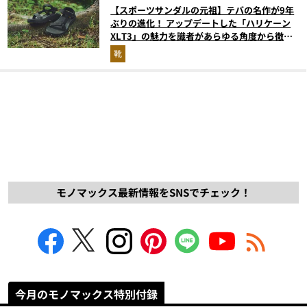
【スポーツサンダルの元祖】テバの名作が9年
ぶりの進化！ アップデートした「ハリケーン
XLT3」の魅力を識者があらゆる角度から徹底
解説！
靴
モノマックス最新情報をSNSでチェック！
今月のモノマックス特別付録