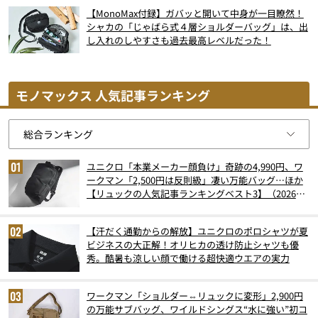
【MonoMax付録】ガバッと開いて中身が一目瞭然！
シャカの「じゃばら式４層ショルダーバッグ」は、出
し入れのしやすさも過去最高レベルだった！
モノマックス 人気記事ランキング
ユニクロ「本業メーカー顔負け」奇跡の4,990円、ワ
ークマン「2,500円は反則級」凄い万能バッグ…ほか
【リュックの人気記事ランキングベスト3】（2026年
6月版）
【汗だく通勤からの解放】ユニクロのポロシャツが夏
ビジネスの大正解！オリヒカの透け防止シャツも優
秀。酷暑も涼しい顔で働ける超快適ウエアの実力
ワークマン「ショルダー⇔リュックに変形」2,900円
の万能サブバッグ、ワイルドシングス“水に強い”初コ