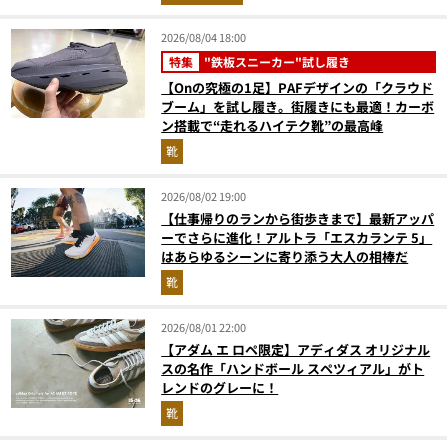
2026/08/04 18:00
特集
"鉄板スニーカー"試し履き
【Onの究極の1足】PAFデザインの「クラウド
ブーム」を試し履き。街履きにも最適！カーボ
ン搭載で“走れるハイテク靴”の最高峰
靴
2026/08/02 19:00
【仕事帰りのランから街歩きまで】最新アッパ
ーでさらに進化！アルトラ「エスカランテ 5」
はあらゆるシーンに寄り添う大人の相棒だ
靴
2026/08/01 22:00
【アダム エ ロペ限定】アディダス オリジナル
スの名作「ハンドボール スペツィアル」がト
レンドのグレーに！
靴