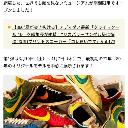
網羅した、世界でも類を見ないミュージアムが期間限定でオー
プンしました！
【360°風が突き抜ける】アディダス最新「クライマクー
ル 4D」を編集長が絶賛！“リカバリーサンダル級に快
適”な3Dプリントスニーカー『コレ買いです』Vol.173
第1弾は3月19日（土）～4月7日（木）で、最初期の72年～80
年のオリジナルモデルを中心に展示されます！