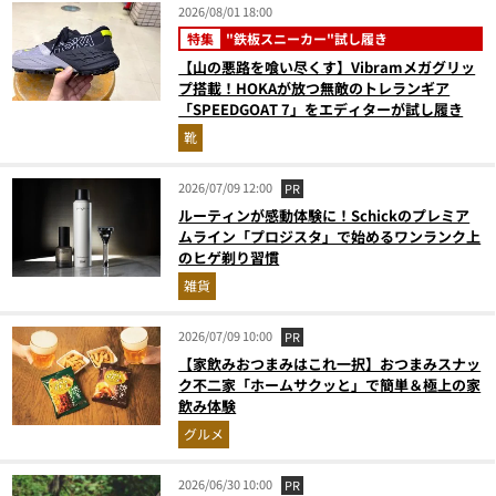
2026/08/01 18:00
特集
"鉄板スニーカー"試し履き
【山の悪路を喰い尽くす】Vibramメガグリッ
プ搭載！HOKAが放つ無敵のトレランギア
「SPEEDGOAT 7」をエディターが試し履き
靴
2026/07/09 12:00
PR
ルーティンが感動体験に！Schickのプレミア
ムライン「プロジスタ」で始めるワンランク上
のヒゲ剃り習慣
雑貨
2026/07/09 10:00
PR
【家飲みおつまみはこれ一択】おつまみスナッ
ク不二家「ホームサクッと」で簡単＆極上の家
飲み体験
グルメ
2026/06/30 10:00
PR