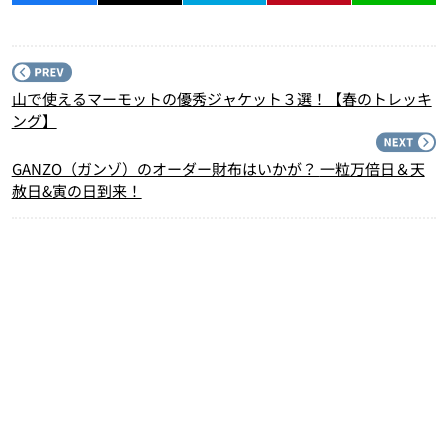
P
山で使えるマーモットの優秀ジャケット３選！【春のトレッキ
ング】
N
GANZO（ガンゾ）のオーダー財布はいかが？ 一粒万倍日＆天
赦日&寅の日到来！