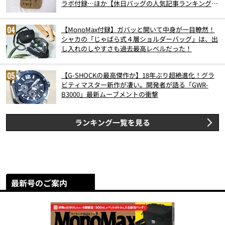
ラボ付録…ほか【休日バッグの人気記事ランキングベ
スト3】（2026年6月版）
【MonoMax付録】ガバッと開いて中身が一目瞭然！
シャカの「じゃばら式４層ショルダーバッグ」は、出
し入れのしやすさも過去最高レベルだった！
【G-SHOCKの最高傑作か】18年ぶり超絶進化！グラ
ビティマスター新作が凄い。開発者が語る「GWR-
B3000」最新ムーブメントの衝撃
ランキング一覧を見る
最新号のご案内