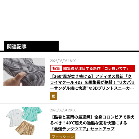
関連記事
2026/08/06 18:00
特集
編集長が注目する新作「コレ買いです」
【360°風が突き抜ける】アディダス最新「ク
ライマクール 4D」を編集長が絶賛！“リカバリ
ーサンダル級に快適”な3Dプリントスニーカー
『コレ買いです』Vol.173
靴
2026/08/04 20:00
【酷暑と豪雨の最適解】全身コロンビアで揃え
るべき！40℃超えの過酷な夏を快適にする
「最強テックウエア」セットアップ
ファッション