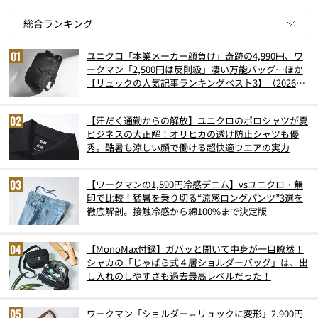
ユニクロ「本業メーカー顔負け」奇跡の4,990円、ワ
ークマン「2,500円は反則級」凄い万能バッグ…ほか
【リュックの人気記事ランキングベスト3】（2026年
6月版）
【汗だく通勤からの解放】ユニクロのポロシャツが夏
ビジネスの大正解！オリヒカの透け防止シャツも優
秀。酷暑も涼しい顔で働ける超快適ウエアの実力
【ワークマンの1,590円冷感デニム】vsユニクロ・無
印で比較！猛暑を乗り切る“涼感ロングパンツ”3選を
徹底解剖。接触冷感から綿100%まで決定版
【MonoMax付録】ガバッと開いて中身が一目瞭然！
シャカの「じゃばら式４層ショルダーバッグ」は、出
し入れのしやすさも過去最高レベルだった！
ワークマン「ショルダー⇔リュックに変形」2,900円