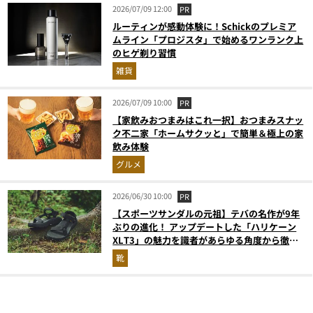
2026/07/09 12:00
PR
ルーティンが感動体験に！Schickのプレミア
ムライン「プロジスタ」で始めるワンランク上
のヒゲ剃り習慣
雑貨
2026/07/09 10:00
PR
【家飲みおつまみはこれ一択】おつまみスナッ
ク不二家「ホームサクッと」で簡単＆極上の家
飲み体験
グルメ
2026/06/30 10:00
PR
【スポーツサンダルの元祖】テバの名作が9年
ぶりの進化！ アップデートした「ハリケーン
XLT3」の魅力を識者があらゆる角度から徹底
解説！
靴