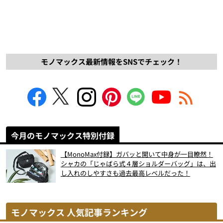
モノマックス最新情報をSNSでチェック！
今月のモノマックス特別付録
【MonoMax付録】ガバッと開いて中身が一目瞭然！
シャカの「じゃばら式４層ショルダーバッグ」は、出
し入れのしやすさも過去最高レベルだった！
モノマックス 人気記事ランキング