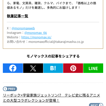
ら、家電、文房具、雑貨、クルマ、バイクまで、「価格以上の価
値あるモノ」だけを厳選し、多角的にお届けします！
執筆記事一覧
X：
@monomaxweb
Instagram：
@monomax_tkj
Website：
https://monomax.jp/
お問い合わせ：monomaxofficial@takarajimasha.co.jp
モノマックスの記事をシェアする
LINE
P
リーボック×宇宙家族ジェットソン!? テレビ史に残るアニメ
との大型コラボレクションが登場！
N