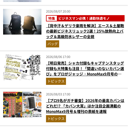
2026/08/07 20:00
特集
ビジネスマン必携！通勤快適モノ
【背中汗＆ゲリラ豪雨を解決】エース＆土屋鞄
の最新ビジネスリュック2選！25%放熱向上バ
ッグ＆高級防水レザーの全貌
バッグ
2026/08/06 17:00
【明日発売】シャカ付録もキャプテンスタッグ
付録も大特集も注目！「間違いのないカバン選
び」をプロがジャッジ・MonoMax9月号の目
次を公開
トピックス
2026/08/03 17:00
【プロ9名がガチ審査】2026年の最高カバンは
どれだ!? 「カバン大賞」ほか注目企画満載の
MonoMax9月号＆増刊の表紙を速報
トピックス