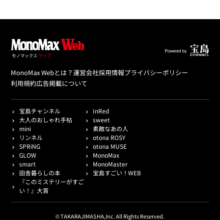
MonoMax Webとは？
運営会社
採用情報
プライバシーポリシー
利用規約
広告掲載について
宝島チャンネル
InRed
大人のおしゃれ手帖
sweet
mini
素敵なあの人
リンネル
otona ROSY
SPRiNG
otona MUSE
GLOW
MonoMax
smart
MonoMaster
田舎暮らしの本
宝島すごい！WEB
『このミステリーがすご
い！』大賞
© TAKARAJIMASHA,Inc. All Rights Reserved.