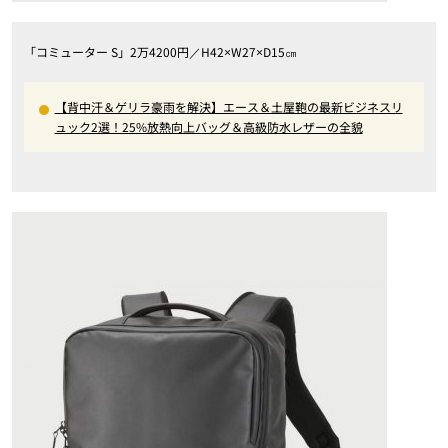
「コミューター S」2万4200円／H42×W27×D15㎝
【背中汗＆ゲリラ豪雨を解決】エース＆土屋鞄の最新ビジネスリ
ュック2選！25%放熱向上バッグ＆高級防水レザーの全貌