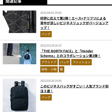
関連記事
2022/04/01 20:00
好評に応えて第2弾！エース×ナリフリによる
背中が涼しいビジネスリュックがバージョンア
ップ！
バッグ
2022/03/28 20:32
「THE NORTH FACE」と「Hender
Scheme」とのコラボレーション第3弾！
アウトドア
バッグ
ファッション
財布・小物
靴
2022/03/26 19:00
このビジネスバッグがすごい！人気ブランド別
注３選！
バッグ