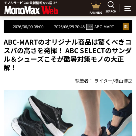
SEARCH
RANKING
2026/06/09 08:00
2026/06/29 20:48
ABC-MART
靴
PR
ABC-MARTのオリジナル商品は驚くべきコ
スパの高さを発揮！ ABC SELECTのサンダ
ル＆シューズこそが酷暑対策モノの大正
解！
執筆者：
ライター/横山博之