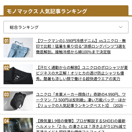
モノマックス 人気記事ランキング
【ワークマンの1,590円冷感デニム】vsユニクロ・無
印で比較！猛暑を乗り切る“涼感ロングパンツ”3選を
徹底解剖。接触冷感から綿100%まで決定版
【汗だく通勤からの解放】ユニクロのポロシャツが夏
ビジネスの大正解！オリヒカの透け防止シャツも優
秀。酷暑も涼しい顔で働ける超快適ウエアの実力
ユニクロ「本業メーカー顔負け」奇跡の4,990円、ワ
ークマン「2,500円は反則級」凄い万能バッグ…ほか
【リュックの人気記事ランキングベスト3】（2026年
6月版）
【換気量1.9倍の衝撃】プロが解説するSHOEIの最新
ヘルメット「Z-9」の凄さとは？浮き上がり13%減で
高速ライドも超快適な傑作フルフェイス