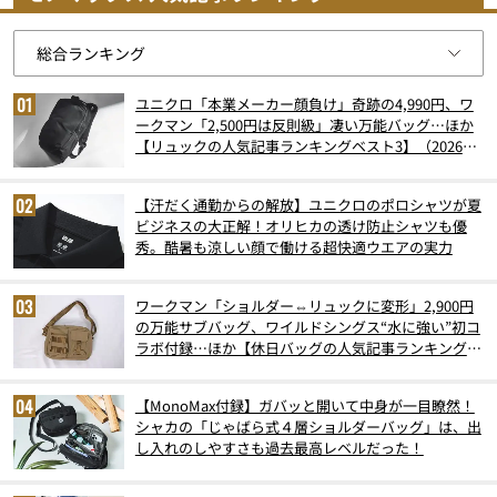
ユニクロ「本業メーカー顔負け」奇跡の4,990円、ワ
ークマン「2,500円は反則級」凄い万能バッグ…ほか
【リュックの人気記事ランキングベスト3】（2026年
6月版）
【汗だく通勤からの解放】ユニクロのポロシャツが夏
ビジネスの大正解！オリヒカの透け防止シャツも優
秀。酷暑も涼しい顔で働ける超快適ウエアの実力
ワークマン「ショルダー⇔リュックに変形」2,900円
の万能サブバッグ、ワイルドシングス“水に強い”初コ
ラボ付録…ほか【休日バッグの人気記事ランキングベ
スト3】（2026年6月版）
【MonoMax付録】ガバッと開いて中身が一目瞭然！
シャカの「じゃばら式４層ショルダーバッグ」は、出
し入れのしやすさも過去最高レベルだった！