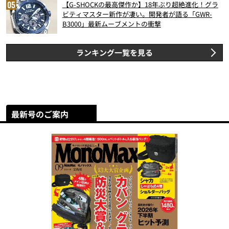
【G-SHOCKの最高傑作か】18年ぶり超絶進化！グラ
ビティマスター新作が凄い。開発者が語る「GWR-
B3000」最新ムーブメントの衝撃
ランキング一覧を見る
最新号のご案内