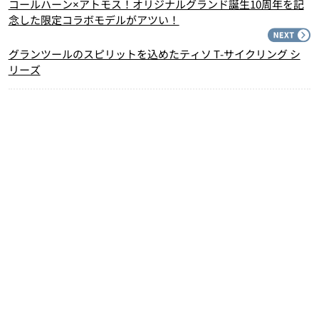
コールハーン×アトモス！オリジナルグランド誕生10周年を記
念した限定コラボモデルがアツい！
N
グランツールのスピリットを込めたティソ T-サイクリング シ
リーズ