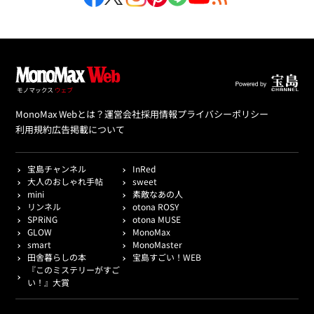
MonoMax Webとは？
運営会社
採用情報
プライバシーポリシー
利用規約
広告掲載について
宝島チャンネル
InRed
大人のおしゃれ手帖
sweet
mini
素敵なあの人
リンネル
otona ROSY
SPRiNG
otona MUSE
GLOW
MonoMax
smart
MonoMaster
田舎暮らしの本
宝島すごい！WEB
『このミステリーがすご
い！』大賞