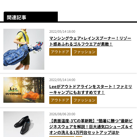
関連記事
2022/05/14 18:00
マンシングウェア×レインスプーナー！リゾー
ト感あふれるゴルフウエアが素敵！
アウトドア
ファッション
2022/05/14 14:00
Leeがアウトドアラインをスタート！ファミリ
ーキャンプにもおすすめです！
アウトドア
ファッション
2026/08/06 20:00
【表面温度-3℃の革新靴】“酷暑に勝つ”最新ビ
ジネスウェアを解説！巨大通気口シューズ＆イ
オンの洗える1万円台セットアップほか