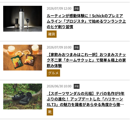
2026/07/09 12:00
PR
ルーティンが感動体験に！Schickのプレミア
ムライン「プロジスタ」で始めるワンランク上
のヒゲ剃り習慣
雑貨
2026/07/09 10:00
PR
【家飲みおつまみはこれ一択】おつまみスナッ
ク不二家「ホームサクッと」で簡単＆極上の家
飲み体験
グルメ
2026/06/30 10:00
PR
【スポーツサンダルの元祖】テバの名作が9年
ぶりの進化！ アップデートした「ハリケーン
XLT3」の魅力を識者があらゆる角度から徹底
解説！
靴