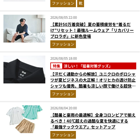
ファッション
靴
2026/08/05 22:00
【累計50万着突破】夏の蓄積疲労を“着るだ
け”リセット！最強ルームウェア「リカバリー
プロラボ」に新色登場
ファッション
2026/08/05 18:00
特集
涼しい！「猛暑対策グッズ」
【汗だく通勤からの解放】ユニクロのポロシャ
ツが夏ビジネスの大正解！オリヒカの透け防止
シャツも優秀。酷暑も涼しい顔で働ける超快適
ウエアの実力
ファッション
2026/08/04 20:00
【酷暑と豪雨の最適解】全身コロンビアで揃え
るべき！40℃超えの過酷な夏を快適にする
「最強テックウエア」セットアップ
ファッション