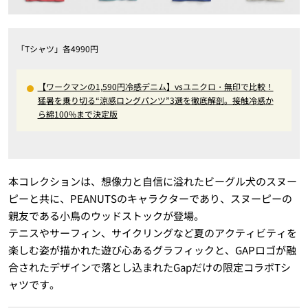
「Tシャツ」各4990円
【ワークマンの1,590円冷感デニム】vsユニクロ・無印で比較！
猛暑を乗り切る“涼感ロングパンツ”3選を徹底解剖。接触冷感か
ら綿100%まで決定版
本コレクションは、想像力と自信に溢れたビーグル犬のスヌー
ピーと共に、PEANUTSのキャラクターであり、スヌーピーの
親友である小鳥のウッドストックが登場。
テニスやサーフィン、サイクリングなど夏のアクティビティを
楽しむ姿が描かれた遊び心あるグラフィックと、GAPロゴが融
合されたデザインで落とし込まれたGapだけの限定コラボTシ
ャツです。