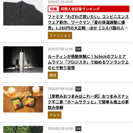
2026/07/29 19:00
特集
月間人気記事ランキング
ファミマ「わざわざ買いたい」コンビニエンス
ウェア新作、ワークマン「夏の体温調整に優
秀」1,280円の大正解…ほか【コスパ服の人気
記事ランキングベスト3】（2026年6月版）
ファッション
2026/07/09 12:00
PR
ルーティンが感動体験に！Schickのプレミア
ムライン「プロジスタ」で始めるワンランク上
のヒゲ剃り習慣
雑貨
2026/07/09 10:00
PR
【家飲みおつまみはこれ一択】おつまみスナッ
ク不二家「ホームサクッと」で簡単＆極上の家
飲み体験
グルメ
2026/06/30 10:00
PR