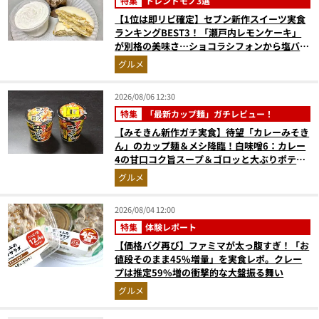
特集
トレンドモノ3選
【1位は即リピ確定】セブン新作スイーツ実食
ランキングBEST3！「瀬戸内レモンケーキ」
が別格の美味さ…ショコラシフォンから塩バニ
ラプリンまで本気レビュー
グルメ
2026/08/06 12:30
特集
「最新カップ麺」ガチレビュー！
【みそきん新作ガチ実食】待望「カレーみそき
ん」のカップ麺＆メシ降臨！白味噌6：カレー
4の甘口コク旨スープ＆ゴロッと大ぶりポテト
に歓喜
グルメ
2026/08/04 12:00
特集
体験レポート
【価格バグ再び】ファミマが太っ腹すぎ！「お
値段そのまま45%増量」を実食レポ。クレー
プは推定59%増の衝撃的な大盤振る舞い
グルメ