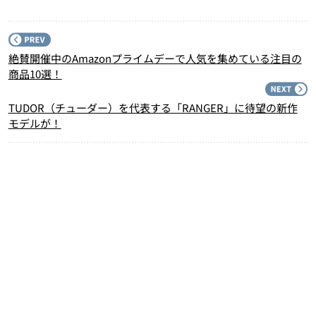
P
絶賛開催中のAmazonプライムデーで人気を集めている注目の
商品10選！
N
TUDOR（チューダー）を代表する「RANGER」に待望の新作
モデルが！