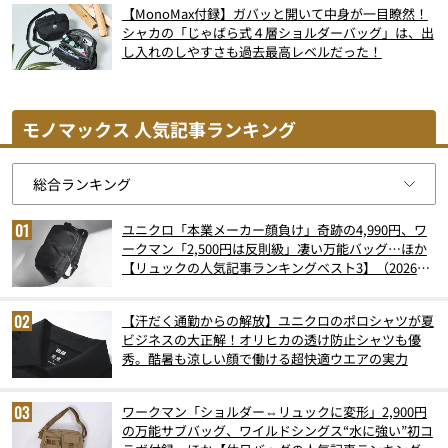
【MonoMax付録】ガバッと開いて中身が一目瞭然！
シャカの「じゃばら式４層ショルダーバッグ」は、出
し入れのしやすさも過去最高レベルだった！
モノマックス 人気記事ランキング
ユニクロ「本業メーカー顔負け」奇跡の4,990円、ワ
ークマン「2,500円は反則級」凄い万能バッグ…ほか
【リュックの人気記事ランキングベスト3】（2026年
6月版）
【汗だく通勤からの解放】ユニクロのポロシャツが夏
ビジネスの大正解！オリヒカの透け防止シャツも優
秀。酷暑も涼しい顔で働ける超快適ウエアの実力
ワークマン「ショルダー⇔リュックに変形」2,900円
の万能サブバッグ、ワイルドシングス“水に強い”初コ