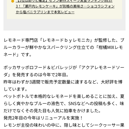
【1位は即リピ確定】セブン新作スイーツ実食ランキングBEST
3！「瀬戸内レモンケーキ」が別格の美味さ…ショコラシフォン
から塩バニラプリンまで本気レビュー
レモネード専門店「レモネードｂｙレモニカ」が監修した、ブ
ルーカラーが鮮やかなスパークリング仕立ての「柑橘MIXレモ
ネード」です。
ポッカサッポロフード＆ビバレッジが「アクアレモネードソー
ダ」を発売するのは今年で2年目。
昨年はわずか3週間で販売予定数量に達するなど、大好評を博
しています。
ペットボトルで本格的なレモネードを楽しめることに加え、夏
らしく爽やかなブルーの液色で、SNSなどへの投稿も多く、味
だけでなくその見た目も人気に拍車をかけました。
発売2年目の今年はリニューアルを実施！
レモンが主役の味わいの中に、隠し味としてシークヮーサー果