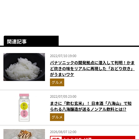
関連記事
2022/07/10 19:00
パナソニックの開発拠点に潜入して判明！かま
ど炊きの味をリアルに再現した「おどり炊き」
がうまいワケ
グルメ
2022/07/05 23:00
まさに「飲む玄米」！ 日本酒「八海山」で知
られる八海醸造が送るノンアル飲料とは!?
グルメ
2026/08/07 12:00