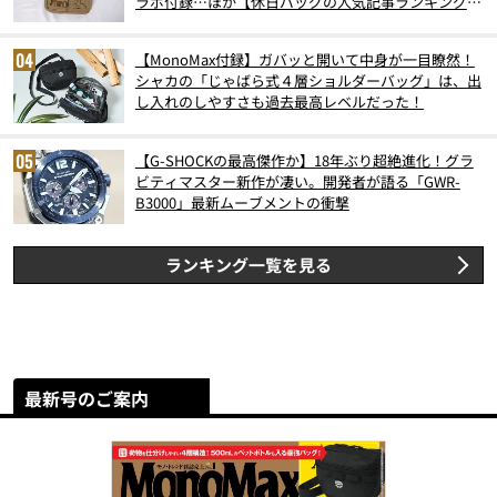
ラボ付録…ほか【休日バッグの人気記事ランキングベ
スト3】（2026年6月版）
【MonoMax付録】ガバッと開いて中身が一目瞭然！
シャカの「じゃばら式４層ショルダーバッグ」は、出
し入れのしやすさも過去最高レベルだった！
【G-SHOCKの最高傑作か】18年ぶり超絶進化！グラ
ビティマスター新作が凄い。開発者が語る「GWR-
B3000」最新ムーブメントの衝撃
ランキング一覧を見る
最新号のご案内