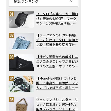
ユニクロ「本業メーカー顔負
け」奇跡の4,990円、ワーク
マン「2,500円は反則級」凄
い万能バッグ…ほか【リュッ
クの人気記事ランキングベス
【ワークマンの1,590円冷感
ト3】（2026年6月版）
デニム】vsユニクロ・無印で
比較！猛暑を乗り切る“涼感
ロングパンツ”3選を徹底解
剖。接触冷感から綿100%ま
【汗だく通勤からの解放】ユ
で決定版
ニクロのポロシャツが夏ビジ
ネスの大正解！オリヒカの透
け防止シャツも優秀。酷暑も
涼しい顔で働ける超快適ウエ
【MonoMax付録】ガバッと
アの実力
開いて中身が一目瞭然！シャ
カの「じゃばら式４層ショル
ダーバッグ」は、出し入れの
しやすさも過去最高レベルだ
ワークマン「ショルダー⇔リ
った！
ュックに変形」2,900円の万
能サブバッグ、ワイルドシン