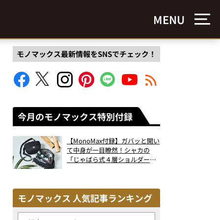
MENU
モノマックス最新情報をSNSでチェック！
今月のモノマックス特別付録
【MonoMax付録】ガバッと開い
て中身が一目瞭然！シャカの
「じゃばら式４層ショルダーバ
ッグ」は、出し入れのしやすさ
も過去最高レベルだった！
モノマックス 人気記事ランキング