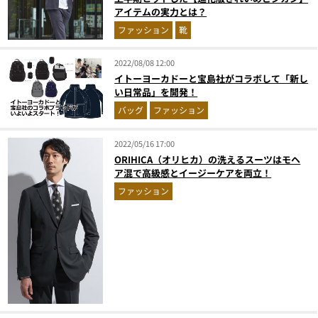
アイテムの実力とは？
ファッション
靴
2022/08/08 12:00
イトーヨーカドーと宝島社がコラボして「新し
い日常品」を開発！
バッグ
ファッション
2022/05/16 17:00
ORIHICA（オリヒカ）の洗えるスーツはモヘ
ア混で高級感とイージーケアを両立！
ファッション