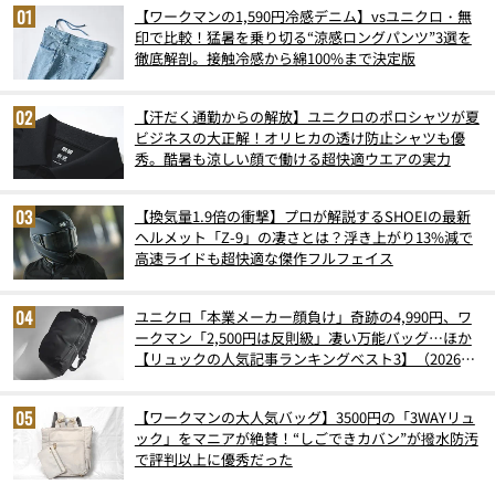
【ワークマンの1,590円冷感デニム】vsユニクロ・無
印で比較！猛暑を乗り切る“涼感ロングパンツ”3選を
徹底解剖。接触冷感から綿100%まで決定版
【汗だく通勤からの解放】ユニクロのポロシャツが夏
ビジネスの大正解！オリヒカの透け防止シャツも優
秀。酷暑も涼しい顔で働ける超快適ウエアの実力
【換気量1.9倍の衝撃】プロが解説するSHOEIの最新
ヘルメット「Z-9」の凄さとは？浮き上がり13%減で
高速ライドも超快適な傑作フルフェイス
ユニクロ「本業メーカー顔負け」奇跡の4,990円、ワ
ークマン「2,500円は反則級」凄い万能バッグ…ほか
【リュックの人気記事ランキングベスト3】（2026年
6月版）
【ワークマンの大人気バッグ】3500円の「3WAYリュ
ック」をマニアが絶賛！“しごできカバン”が撥水防汚
で評判以上に優秀だった