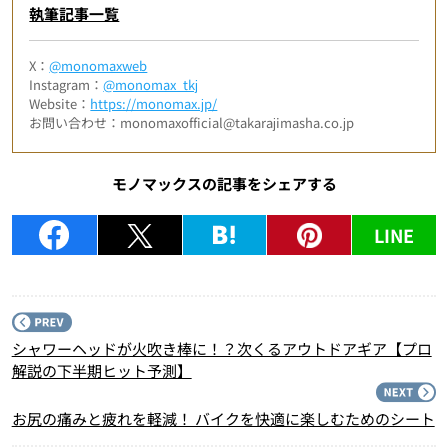
執筆記事一覧
X：
@monomaxweb
Instagram：
@monomax_tkj
Website：
https://monomax.jp/
お問い合わせ：monomaxofficial@takarajimasha.co.jp
モノマックスの記事をシェアする
LINE
P
シャワーヘッドが火吹き棒に！？次くるアウトドアギア【プロ
解説の下半期ヒット予測】
N
お尻の痛みと疲れを軽減！ バイクを快適に楽しむためのシート