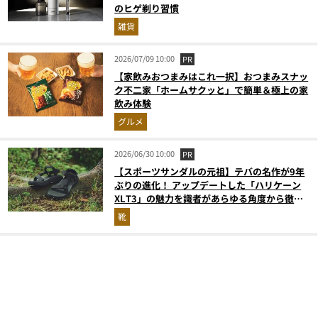
のヒゲ剃り習慣
雑貨
2026/07/09 10:00
PR
【家飲みおつまみはこれ一択】おつまみスナッ
ク不二家「ホームサクッと」で簡単＆極上の家
飲み体験
グルメ
2026/06/30 10:00
PR
【スポーツサンダルの元祖】テバの名作が9年
ぶりの進化！ アップデートした「ハリケーン
XLT3」の魅力を識者があらゆる角度から徹底
解説！
靴