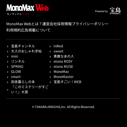
MonoMax Webとは？
運営会社
採用情報
プライバシーポリシー
利用規約
広告掲載について
宝島チャンネル
InRed
大人のおしゃれ手帖
sweet
mini
素敵なあの人
リンネル
otona ROSY
SPRiNG
otona MUSE
GLOW
MonoMax
smart
MonoMaster
田舎暮らしの本
宝島すごい！WEB
『このミステリーがすご
い！』大賞
© TAKARAJIMASHA,Inc. All Rights Reserved.