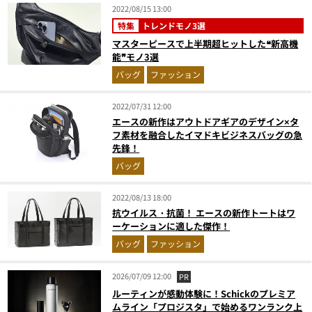
2022/08/15 13:00
特集
トレンドモノ3選
マスターピースで上半期超ヒットした❝新高機
能❞モノ3選
バッグ
ファッション
2022/07/31 12:00
エースの新作はアウトドアギアのデザイン×タ
フ素材を融合したイマドキビジネスバッグの急
先鋒！
バッグ
2022/08/13 18:00
抗ウイルス・抗菌！ エースの新作トートはワ
ーケーションに適した傑作！
バッグ
ファッション
2026/07/09 12:00
PR
ルーティンが感動体験に！Schickのプレミア
ムライン「プロジスタ」で始めるワンランク上