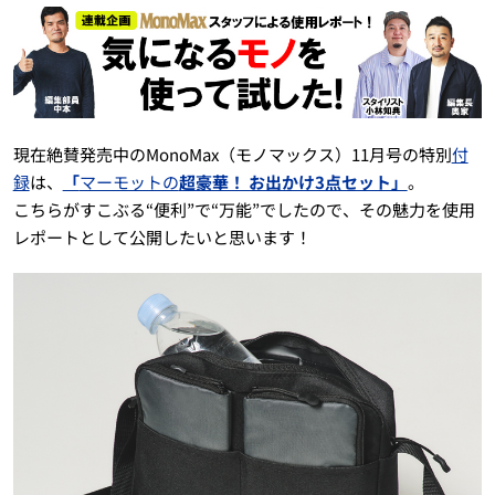
現在絶賛発売中のMonoMax（モノマックス）11月号の特別
付
録
は、
「
マーモットの
超豪華！ お出かけ3点セット」
。
こちらがすこぶる“便利”で“万能”でしたので、その魅力を使用
レポートとして公開したいと思います！