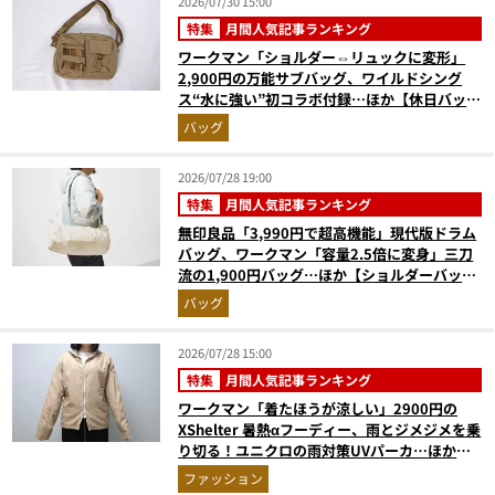
2026/07/30 15:00
特集
月間人気記事ランキング
ワークマン「ショルダー⇔リュックに変形」
2,900円の万能サブバッグ、ワイルドシング
ス“水に強い”初コラボ付録…ほか【休日バッグ
の人気記事ランキングベスト3】（2026年6月
バッグ
版）
2026/07/28 19:00
特集
月間人気記事ランキング
無印良品「3,990円で超高機能」現代版ドラム
バッグ、ワークマン「容量2.5倍に変身」三刀
流の1,900円バッグ…ほか【ショルダーバッグ
の人気記事ランキングベスト3】（2026年6月
バッグ
版）
2026/07/28 15:00
特集
月間人気記事ランキング
ワークマン「着たほうが涼しい」2900円の
XShelter 暑熱αフーディー、雨とジメジメを乗
り切る！ユニクロの雨対策UVパーカ…ほか
【アウターの人気記事ランキングベスト3】
ファッション
（2026年6月版）