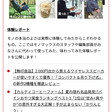
体験レポート
モノの本当のよさは実際に体験してみたからこそわかる
もの。ここではモノマックスのスタッフや編集部員がみ
なさんに代わって使ってみた、味わってみた体験レポー
トを公開します！
【無印良品】2,000円台から買えるワイヤレススピーカ
ーが使いやすくて優秀！「コンパクト＆吊り下げ式」
の新作2機種を徹底レビュー
【カルディコーヒーファーム】夏の隠れ名品発見!?パ
インおやつ実食ランキングベスト3「1位は“甘み×爽や
か”の意外すぎる大正解！手が止まらない『かりんと
う』」