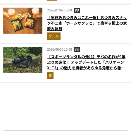
2026/07/09 10:00
PR
【家飲みおつまみはこれ一択】おつまみスナッ
ク不二家「ホームサクッと」で簡単＆極上の家
飲み体験
グルメ
2026/06/30 10:00
PR
【スポーツサンダルの元祖】テバの名作が9年
ぶりの進化！ アップデートした「ハリケーン
XLT3」の魅力を識者があらゆる角度から徹底
解説！
靴