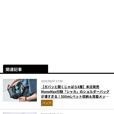
関連記事
2026/08/07 17:00
【ガバッと開くじゃばら4層】本日発売
MonoMax付録「シャカ」のショルダーバッグ
が凄すぎる！500mLペット収納＆背面メッシ
ュでベタつかない
バッグ