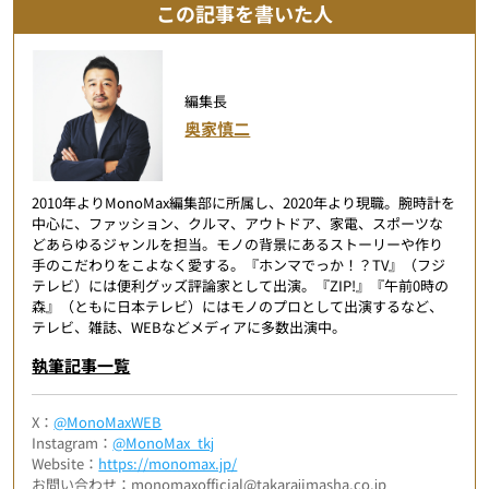
この記事を書いた人
編集長
奥家慎二
2010年よりMonoMax編集部に所属し、2020年より現職。腕時計を
中心に、ファッション、クルマ、アウトドア、家電、スポーツな
どあらゆるジャンルを担当。モノの背景にあるストーリーや作り
手のこだわりをこよなく愛する。『ホンマでっか！？TV』（フジ
テレビ）には便利グッズ評論家として出演。『ZIP!』『午前0時の
森』（ともに日本テレビ）にはモノのプロとして出演するなど、
テレビ、雑誌、WEBなどメディアに多数出演中。
執筆記事一覧
X：
@MonoMaxWEB
Instagram：
@MonoMax_tkj
Website：
https://monomax.jp/
お問い合わせ：monomaxofficial@takarajimasha.co.jp