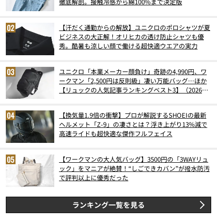
徹底解剖。接触冷感から綿100%まで決定版
【汗だく通勤からの解放】ユニクロのポロシャツが夏
ビジネスの大正解！オリヒカの透け防止シャツも優
秀。酷暑も涼しい顔で働ける超快適ウエアの実力
ユニクロ「本業メーカー顔負け」奇跡の4,990円、ワ
ークマン「2,500円は反則級」凄い万能バッグ…ほか
【リュックの人気記事ランキングベスト3】（2026年
6月版）
【換気量1.9倍の衝撃】プロが解説するSHOEIの最新
ヘルメット「Z-9」の凄さとは？浮き上がり13%減で
高速ライドも超快適な傑作フルフェイス
【ワークマンの大人気バッグ】3500円の「3WAYリュ
ック」をマニアが絶賛！“しごできカバン”が撥水防汚
で評判以上に優秀だった
ランキング一覧を見る