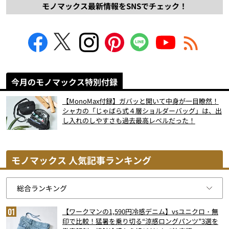
モノマックス最新情報をSNSでチェック！
今月のモノマックス特別付録
【MonoMax付録】ガバッと開いて中身が一目瞭然！
シャカの「じゃばら式４層ショルダーバッグ」は、出
し入れのしやすさも過去最高レベルだった！
モノマックス 人気記事ランキング
【ワークマンの1,590円冷感デニム】vsユニクロ・無
印で比較！猛暑を乗り切る“涼感ロングパンツ”3選を