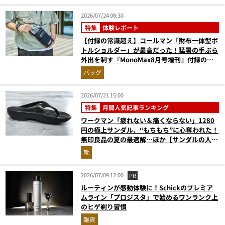
2026/07/24 08:30
特集
体験レポート
【付録の常識超え】コールマン「財布一体型ボ
トルショルダー」が最高だった！猛暑の手ぶら
外出を制す『MonoMax8月号増刊』付録の実
力をスタイリストが徹底レポ
バッグ
2026/07/21 15:00
特集
月間人気記事ランキング
ワークマン「疲れない＆痛くならない」1280
円の極上サンダル、“もちもち”に心奪われた！
無印良品の夏の最適解…ほか【サンダルの人気
記事ランキングベスト3】（2026年6月版）
靴
2026/07/09 12:00
PR
ルーティンが感動体験に！Schickのプレミア
ムライン「プロジスタ」で始めるワンランク上
のヒゲ剃り習慣
雑貨