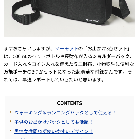
まずおさらいしますが、
マーモット
の「お出かけ3点セット」
は、500mLのペットボトルや長財布が入る
ショルダーバック
、
カード入れやコイン入れを備えた
ミニ財布
、小物収納に便利な
万能ポーチ
の3つがセットになった超豪華な付録なんです。そ
れでは、早速レポートしていきたいと思います。
CONTENTS
ウォーキング＆ランニングバックとして使える！
子供のお出かけバックとしても活躍！
男性女性問わず使いやすいデザイン！