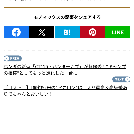
モノマックスの記事をシェアする
LINE
P
ホンダの新型「CT125・ハンターカブ」が超優秀！“キャンプ
の相棒”としてもっと進化した一台に
N
【コストコ】1個約52円の“マカロン”はコスパ最高＆高級感あ
りでちゃんとおいしい！