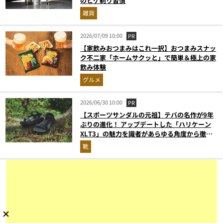
のヒゲ剃り習慣
雑貨
2026/07/09 10:00
PR
【家飲みおつまみはこれ一択】おつまみスナッ
ク不二家「ホームサクッと」で簡単＆極上の家
飲み体験
グルメ
2026/06/30 10:00
PR
【スポーツサンダルの元祖】テバの名作が9年
ぶりの進化！ アップデートした「ハリケーン
XLT3」の魅力を識者があらゆる角度から徹底
解説！
靴