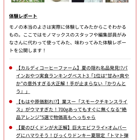
体験レポート
モノの本当のよさは実際に体験してみたからこそわかる
もの。ここではモノマックスのスタッフや編集部員がみ
なさんに代わって使ってみた、味わってみた体験レポー
トを公開します！
【カルディコーヒーファーム】夏の隠れ名品発見!?パ
インおやつ実食ランキングベスト3「1位は“甘み×爽や
か”の意外すぎる大正解！手が止まらない『かりんと
う』」
【もはや原価割れ!?】業スー「スモークチキンスライ
ス」がウマすぎた！700gあってもすぐに無くなる“絶
品アレンジ”5選で物価高もへっちゃら
【夏のびくドンが大正解】巨大エビフライ×オムバー
グにハマりそう！びっくりドンキー夏限定「トマト弾