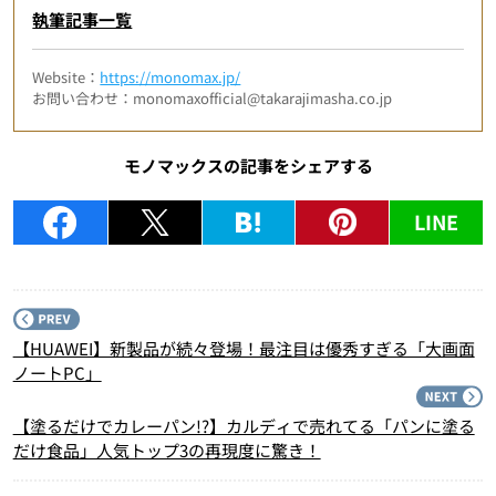
執筆記事一覧
Website：
https://monomax.jp/
お問い合わせ：monomaxofficial@takarajimasha.co.jp
モノマックスの記事をシェアする
LINE
P
【HUAWEI】新製品が続々登場！最注目は優秀すぎる「大画面
ノートPC」
N
【塗るだけでカレーパン!?】カルディで売れてる「パンに塗る
だけ食品」人気トップ3の再現度に驚き！