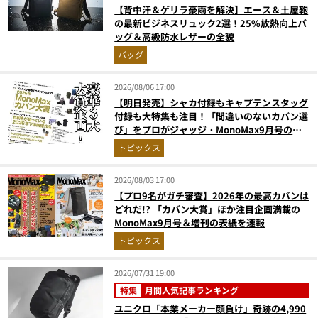
【背中汗＆ゲリラ豪雨を解決】エース＆土屋鞄
の最新ビジネスリュック2選！25%放熱向上バ
ッグ＆高級防水レザーの全貌
バッグ
2026/08/06 17:00
【明日発売】シャカ付録もキャプテンスタッグ
付録も大特集も注目！「間違いのないカバン選
び」をプロがジャッジ・MonoMax9月号の目
次を公開
トピックス
2026/08/03 17:00
【プロ9名がガチ審査】2026年の最高カバンは
どれだ!? 「カバン大賞」ほか注目企画満載の
MonoMax9月号＆増刊の表紙を速報
トピックス
2026/07/31 19:00
特集
月間人気記事ランキング
ユニクロ「本業メーカー顔負け」奇跡の4,990