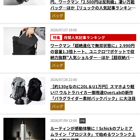
円、ワークマン「2,500円は反則級」凄い万能
バッグ…ほか【リュックの人気記事ランキング
ベスト3】（2026年6月版）
バッグ
2026/07/27 19:00
特集
月間人気記事ランキング
ワークマン「超絶進化で無双状態に」2,990円
の容量1.3倍トート、ユニクロ“7ポケットで収
納力抜群”人気ショルダー…ほか【超収納バッ
グの人気記事ランキングベスト3】（2026年6
バッグ
月版）
2026/07/26 22:00
【約130gなのに20L＆U1万円】スマホより軽
い!? ウルトラハイカー御用達OverLabの新作
「パラグライダー素材バックパック」に大注目
バッグ
2026/07/09 12:00
PR
ルーティンが感動体験に！Schickのプレミア
ムライン「プロジスタ」で始めるワンランク上