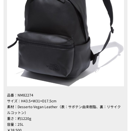
品番：NM82274
サイズ：H43.5×W31×D17.5cm
素材：Desserto Vegan Leather（表：サボテン由来樹脂、裏：リサイク
ルコットン）
重さ：約1220g
容量：25L
￥38,500