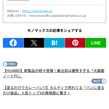
Website：
https://monomax.jp/
お問い合わせ：monomaxofficial@takarajimasha.co.jp
モノマックスの記事をシェアする
LINE
P
【HUAWEI】新製品が続々登場！最注目は優秀すぎる「大画面
ノートPC」
N
【塗るだけでカレーパン!?】カルディで売れてる「パンに塗る
だけ食品」人気トップ3の再現度に驚き！