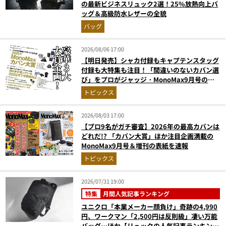
の最新ビジネスリュック2選！25%放熱向上バ
ッグ＆高級防水レザーの全貌
バッグ
2026/08/06 17:00
【明日発売】シャカ付録もキャプテンスタッグ
付録も大特集も注目！「間違いのないカバン選
び」をプロがジャッジ・MonoMax9月号の目
次を公開
トピックス
2026/08/03 17:00
【プロ9名がガチ審査】2026年の最高カバンは
どれだ!? 「カバン大賞」ほか注目企画満載の
MonoMax9月号＆増刊の表紙を速報
トピックス
2026/07/31 19:00
特集
月間人気記事ランキング
ユニクロ「本業メーカー顔負け」奇跡の4,990
円、ワークマン「2,500円は反則級」凄い万能
バッグ…ほか【リュックの人気記事ランキング