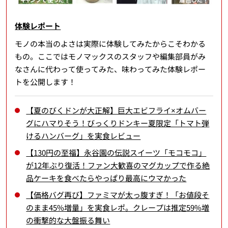
体験レポート
モノの本当のよさは実際に体験してみたからこそわかる
もの。ここではモノマックスのスタッフや編集部員がみ
なさんに代わって使ってみた、味わってみた体験レポー
トを公開します！
【夏のびくドンが大正解】巨大エビフライ×オムバー
グにハマりそう！びっくりドンキー夏限定「トマト弾
けるハンバーグ」を実食レビュー
【130円の至福】永谷園の伝説スイーツ「モコモコ」
が12年ぶり復活！ファン大歓喜のマグカップで作る絶
品ケーキを食べたらやっぱり最高にウマかった
【価格バグ再び】ファミマが太っ腹すぎ！「お値段そ
のまま45%増量」を実食レポ。クレープは推定59%増
の衝撃的な大盤振る舞い