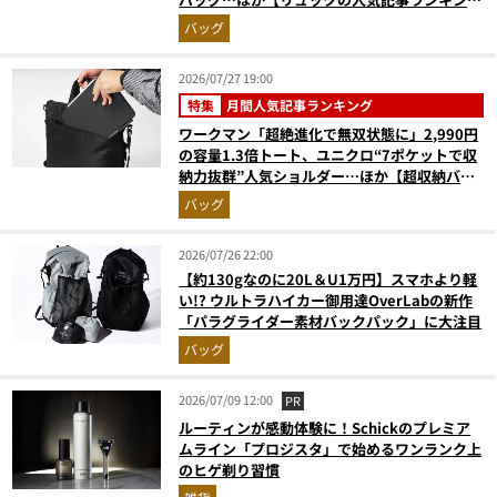
ベスト3】（2026年6月版）
バッグ
2026/07/27 19:00
特集
月間人気記事ランキング
ワークマン「超絶進化で無双状態に」2,990円
の容量1.3倍トート、ユニクロ“7ポケットで収
納力抜群”人気ショルダー…ほか【超収納バッ
グの人気記事ランキングベスト3】（2026年6
バッグ
月版）
2026/07/26 22:00
【約130gなのに20L＆U1万円】スマホより軽
い!? ウルトラハイカー御用達OverLabの新作
「パラグライダー素材バックパック」に大注目
バッグ
2026/07/09 12:00
PR
ルーティンが感動体験に！Schickのプレミア
ムライン「プロジスタ」で始めるワンランク上
のヒゲ剃り習慣