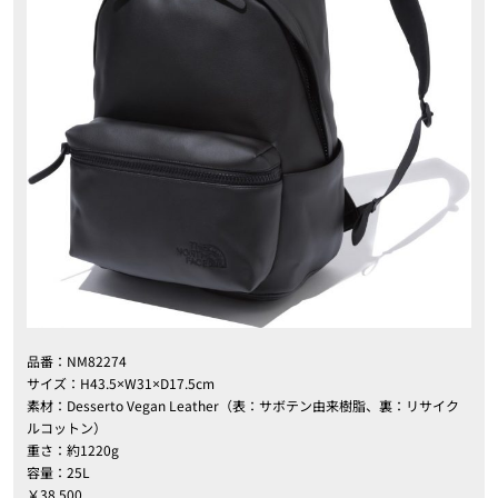
品番：NM82274
サイズ：H43.5×W31×D17.5cm
素材：Desserto Vegan Leather（表：サボテン由来樹脂、裏：リサイク
ルコットン）
重さ：約1220g
容量：25L
￥38,500