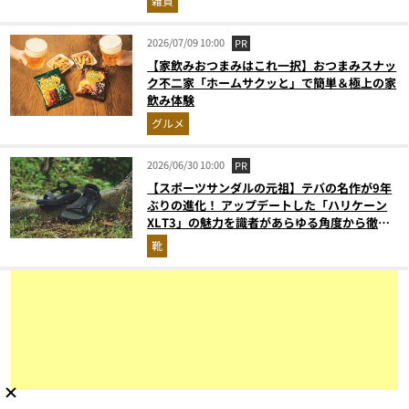
雑貨
2026/07/09 10:00
PR
【家飲みおつまみはこれ一択】おつまみスナッ
ク不二家「ホームサクッと」で簡単＆極上の家
飲み体験
グルメ
2026/06/30 10:00
PR
【スポーツサンダルの元祖】テバの名作が9年
ぶりの進化！ アップデートした「ハリケーン
XLT3」の魅力を識者があらゆる角度から徹底
解説！
靴