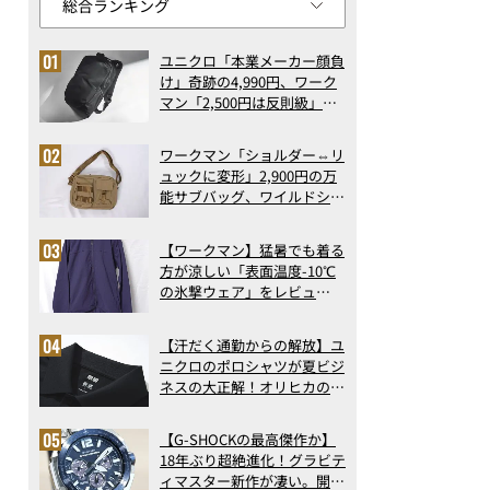
ユニクロ「本業メーカー顔負
け」奇跡の4,990円、ワーク
マン「2,500円は反則級」凄
い万能バッグ…ほか【リュッ
クの人気記事ランキングベス
ワークマン「ショルダー⇔リ
ト3】（2026年6月版）
ュックに変形」2,900円の万
能サブバッグ、ワイルドシン
グス“水に強い”初コラボ付
録…ほか【休日バッグの人気
【ワークマン】猛暑でも着る
記事ランキングベスト3】
方が涼しい「表面温度-10℃
（2026年6月版）
の氷撃ウェア」をレビュ
ー！“腕だけ濡らすのが正
解”の気化冷却機能が凄い
【汗だく通勤からの解放】ユ
ニクロのポロシャツが夏ビジ
ネスの大正解！オリヒカの透
け防止シャツも優秀。酷暑も
涼しい顔で働ける超快適ウエ
【G-SHOCKの最高傑作か】
アの実力
18年ぶり超絶進化！グラビテ
ィマスター新作が凄い。開発