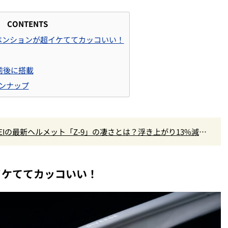
CONTENTS
ペンションが超イケててカッコいい！
kを前後に搭載
ラインナップ
EIの最新ヘルメット「Z-9」の凄さとは？浮き上がり13%減で
イケててカッコいい！