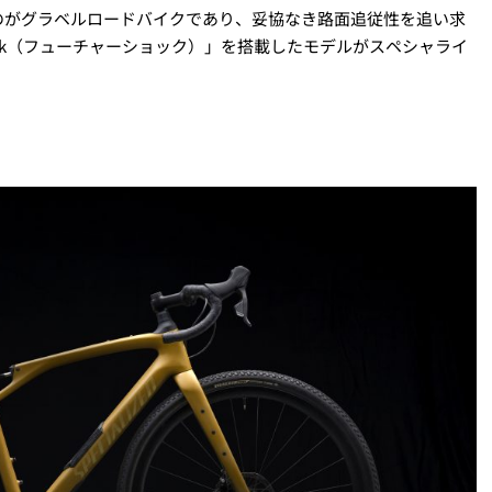
のがグラベルロードバイクであり、妥協なき路面追従性を追い求
hock（フューチャーショック）」を搭載したモデルがスペシャライ