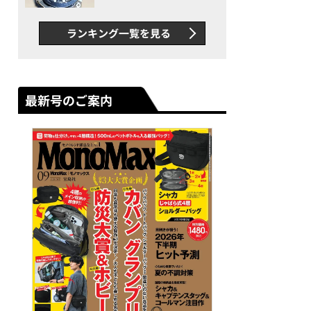
者が語る「GWR-B3000」最
新ムーブメントの衝撃
ランキング一覧を見る
最新号のご案内