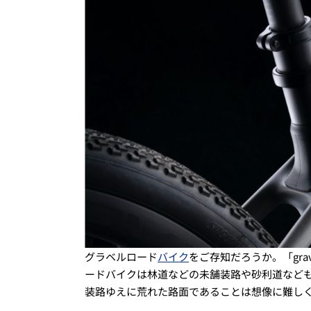
グラベルロード
バイク
をご存知だろうか。「gra
ードバイクは林道などの未舗装路や砂利道など
装路ゆえに荒れた路面であることは想像に難し