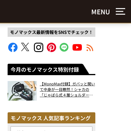
MENU
モノマックス最新情報をSNSでチェック！
今月のモノマックス特別付録
【MonoMax付録】ガバッと開い
て中身が一目瞭然！シャカの
「じゃばら式４層ショルダーバ
ッグ」は、出し入れのしやすさ
も過去最高レベルだった！
モノマックス 人気記事ランキング