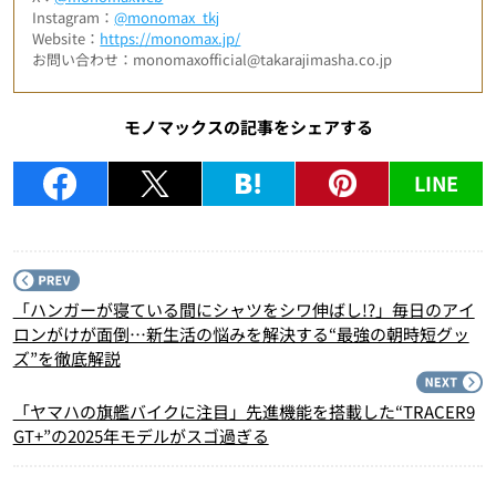
Instagram：
@monomax_tkj
Website：
https://monomax.jp/
お問い合わせ：monomaxofficial@takarajimasha.co.jp
モノマックスの記事をシェアする
LINE
P
「ハンガーが寝ている間にシャツをシワ伸ばし!?」毎日のアイ
ロンがけが面倒…新生活の悩みを解決する“最強の朝時短グッ
ズ”を徹底解説
N
「ヤマハの旗艦バイクに注目」先進機能を搭載した“TRACER9
GT+”の2025年モデルがスゴ過ぎる