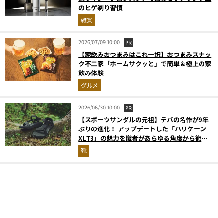
のヒゲ剃り習慣
雑貨
2026/07/09 10:00
PR
【家飲みおつまみはこれ一択】おつまみスナッ
ク不二家「ホームサクッと」で簡単＆極上の家
飲み体験
グルメ
2026/06/30 10:00
PR
【スポーツサンダルの元祖】テバの名作が9年
ぶりの進化！ アップデートした「ハリケーン
XLT3」の魅力を識者があらゆる角度から徹底
解説！
靴