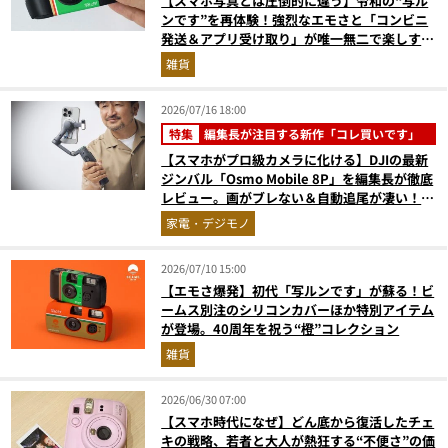
【スマホ写真とは圧倒的に違う】令和の“写ル
ンです”を再体験！強烈なエモさと「コンビニ
発送＆アプリ受け取り」が唯一無二で楽しすぎ
た
雑貨
2026/07/16 18:00
特集
編集長が注目する新作「コレ買いです」
【スマホがプロ級カメラに化ける】DJIの最新
ジンバル「Osmo Mobile 8P」を編集長が徹底
レビュー。画がブレない＆自動追尾が凄い！
『コレ買いです』Vol.170
家電・デジモノ
2026/07/10 15:00
【エモさ爆発】初代「写ルンです」が蘇る！ビ
ームス別注のシリコンカバーほか特別アイテム
が登場。40周年を祝う“橙”コレクション
雑貨
2026/06/30 07:00
【スマホ時代になぜ】どん底から復活したチェ
キの戦略、若者と大人が熱狂する“不便さ”の価