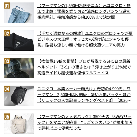
【ワークマンの1,590円冷感デニム】vsユニクロ・無
印で比較！猛暑を乗り切る“涼感ロングパンツ”3選を
徹底解剖。接触冷感から綿100%まで決定版
【汗だく通勤からの解放】ユニクロのポロシャツが夏
ビジネスの大正解！オリヒカの透け防止シャツも優
秀。酷暑も涼しい顔で働ける超快適ウエアの実力
【換気量1.9倍の衝撃】プロが解説するSHOEIの最新
ヘルメット「Z-9」の凄さとは？浮き上がり13%減で
高速ライドも超快適な傑作フルフェイス
ユニクロ「本業メーカー顔負け」奇跡の4,990円、ワ
ークマン「2,500円は反則級」凄い万能バッグ…ほか
【リュックの人気記事ランキングベスト3】（2026年
6月版）
【ワークマンの大人気バッグ】3500円の「3WAYリュ
ック」をマニアが絶賛！“しごできカバン”が撥水防汚
で評判以上に優秀だった