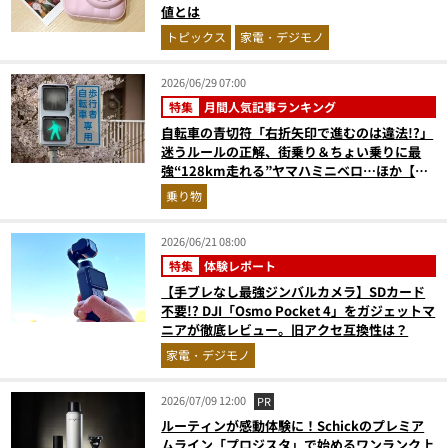
値とは
トピックス
家電・デジモノ
2026/06/29 07:00
特集
月間人気記事ランキング
自転車の青切符「右折矢印で進むのは違法!?」
迷うルールの正解、街乗り＆ちょい乗りに最
強“128km走れる”ヤマハミニベロ…ほか【自
転車の人気記事ランキングベスト3】（2026年
乗り物
5月版）
2026/06/21 08:00
特集
体験レポート
【手ブレなし最強ジンバルカメラ】SDカード
不要!? DJI「Osmo Pocket 4」をガジェットマ
ニアが徹底レビュー。旧アクセ互換性は？
家電・デジモノ
2026/07/09 12:00
PR
ルーティンが感動体験に！Schickのプレミア
ムライン「プロジスタ」で始めるワンランク上