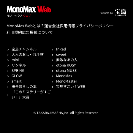
MonoMax Webとは？
運営会社
採用情報
プライバシーポリシー
利用規約
広告掲載について
宝島チャンネル
InRed
大人のおしゃれ手帖
sweet
mini
素敵なあの人
リンネル
otona ROSY
SPRiNG
otona MUSE
GLOW
MonoMax
smart
MonoMaster
田舎暮らしの本
宝島すごい！WEB
『このミステリーがすご
い！』大賞
© TAKARAJIMASHA,Inc. All Rights Reserved.