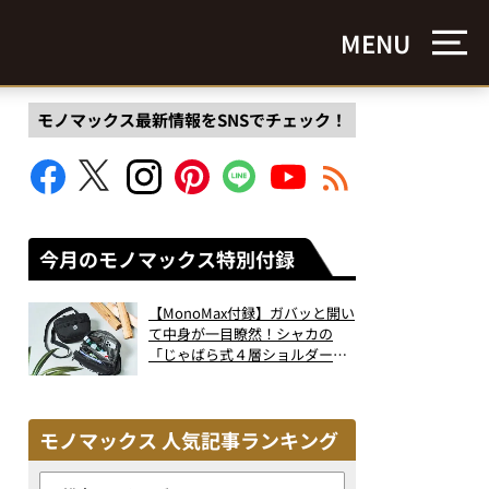
MENU
モノマックス最新情報をSNSでチェック！
今月のモノマックス特別付録
【MonoMax付録】ガバッと開い
て中身が一目瞭然！シャカの
「じゃばら式４層ショルダーバ
ッグ」は、出し入れのしやすさ
も過去最高レベルだった！
モノマックス 人気記事ランキング