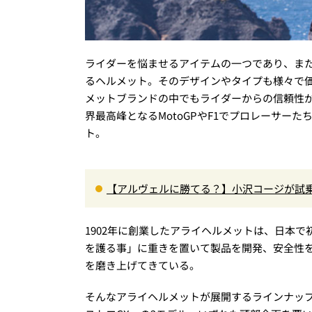
ライダーを悩ませるアイテムの一つであり、ま
るヘルメット。そのデザインやタイプも様々で
メットブランドの中でもライダーからの信頼性
界最高峰となるMotoGPやF1でプロレーサー
ト。
【アルヴェルに勝てる？】小沢コージが試乗
00Nm超の第3世代e-POWER＆和の格調
1902年に創業したアライヘルメットは、日本
を護る事」に重きを置いて製品を開発、安全性
を磨き上げてきている。
そんなアライヘルメットが展開するラインナッ