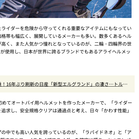
たライダーを危険から守ってくれる重要なアイテムにもなってい
価格帯も幅広く、展開しているメーカーも多い。数多くあるヘル
が高く、また人気かつ憧れとなっているのが、二輪・四輪界の世
たちが使用し、日本が世界に誇るブランドでもあるアライヘルメッ
！16年ぶり刷新の日産「新型エルグランド」の凄さ…トルク5
高きデザインを徹底チェック
で初めてオートバイ用ヘルメットを作ったメーカーで、「ライダー
を追求し、安全規格クリアは通過点と考え、日々「かわす性能」
プの中でも高い人気を誇っているのが、「ラパイドネオ」と「ア