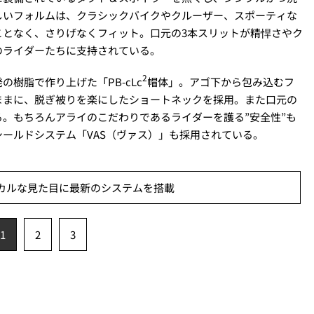
しいフォルムは、クラシックバイクやクルーザー、スポーティな
ことなく、さりげなくフィット。口元の3本スリットが精悍さやク
のライダーたちに支持されている。
2
樹脂で作り上げた「PB-cLc
帽体」。アゴ下から包み込むフ
ままに、脱ぎ被りを楽にしたショートネックを採用。また口元の
。もちろんアライのこだわりであるライダーを護る”安全性”も
ールドシステム「VAS（ヴァス）」も採用されている。
カルな見た目に最新のシステムを搭載
1
2
3