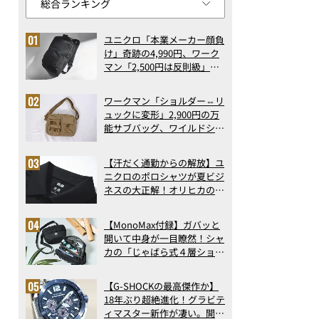
ユニクロ「本業メーカー顔負
け」奇跡の4,990円、ワーク
マン「2,500円は反則級」凄
い万能バッグ…ほか【リュッ
クの人気記事ランキングベス
ワークマン「ショルダー⇔リ
ト3】（2026年6月版）
ュックに変形」2,900円の万
能サブバッグ、ワイルドシン
グス“水に強い”初コラボ付
録…ほか【休日バッグの人気
【汗だく通勤からの解放】ユ
記事ランキングベスト3】
ニクロのポロシャツが夏ビジ
（2026年6月版）
ネスの大正解！オリヒカの透
け防止シャツも優秀。酷暑も
涼しい顔で働ける超快適ウエ
【MonoMax付録】ガバッと
アの実力
開いて中身が一目瞭然！シャ
カの「じゃばら式４層ショル
ダーバッグ」は、出し入れの
しやすさも過去最高レベルだ
【G-SHOCKの最高傑作か】
った！
18年ぶり超絶進化！グラビテ
ィマスター新作が凄い。開発