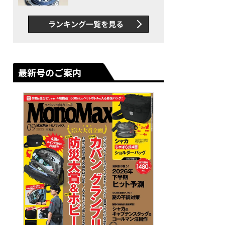
者が語る「GWR-B3000」最
新ムーブメントの衝撃
ランキング一覧を見る
最新号のご案内