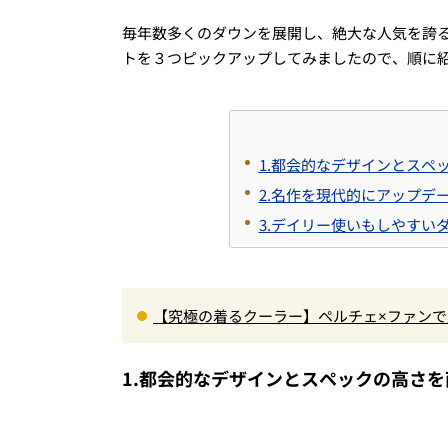
毎年数多くのダウンを展開し、絶大な人気を誇るTHE
トを３つピックアップしてみましたので、順に
1.都会的なデザインとスペ
2.名作を現代的にアップデ
3.デイリー使いもしやすい
【究極の着るクーラー】ペルチェ×ファン
炎天下でも“寒さ”を味わえる本気のギア『コレ
1.都会的なデザインとスペックの高さを