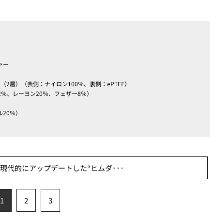
ァー
RE-TEX （2層）（表側：ナイロン100％、裏側：ePTFE）
ウン72％、レーヨン20％、フェザー8％）
ル20％）
を現代的にアップデートした“ヒムダ･･･
1
2
3