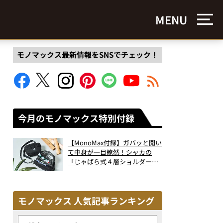
MENU
モノマックス最新情報をSNSでチェック！
今月のモノマックス特別付録
【MonoMax付録】ガバッと開い
て中身が一目瞭然！シャカの
「じゃばら式４層ショルダーバ
ッグ」は、出し入れのしやすさ
も過去最高レベルだった！
モノマックス 人気記事ランキング