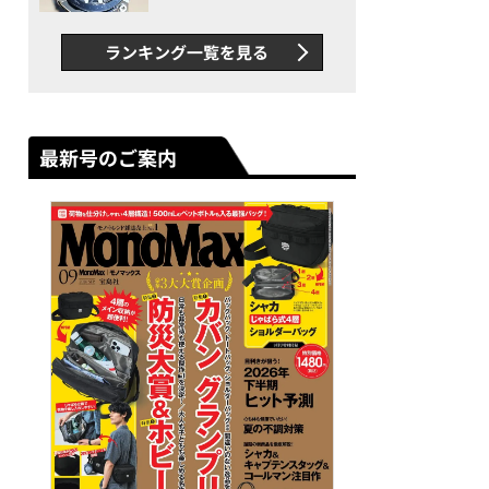
者が語る「GWR-B3000」最
新ムーブメントの衝撃
ランキング一覧を見る
最新号のご案内