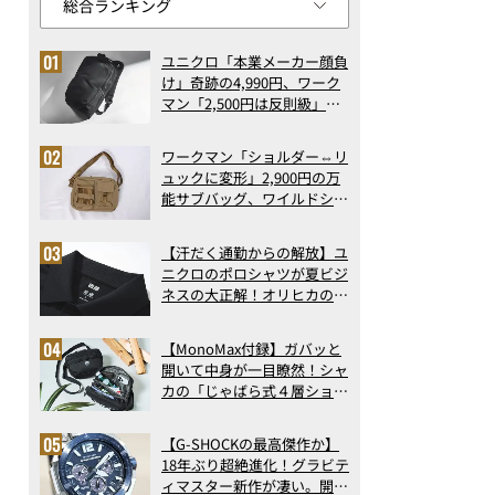
ユニクロ「本業メーカー顔負
け」奇跡の4,990円、ワーク
マン「2,500円は反則級」凄
い万能バッグ…ほか【リュッ
クの人気記事ランキングベス
ワークマン「ショルダー⇔リ
ト3】（2026年6月版）
ュックに変形」2,900円の万
能サブバッグ、ワイルドシン
グス“水に強い”初コラボ付
録…ほか【休日バッグの人気
【汗だく通勤からの解放】ユ
記事ランキングベスト3】
ニクロのポロシャツが夏ビジ
（2026年6月版）
ネスの大正解！オリヒカの透
け防止シャツも優秀。酷暑も
涼しい顔で働ける超快適ウエ
【MonoMax付録】ガバッと
アの実力
開いて中身が一目瞭然！シャ
カの「じゃばら式４層ショル
ダーバッグ」は、出し入れの
しやすさも過去最高レベルだ
【G-SHOCKの最高傑作か】
った！
18年ぶり超絶進化！グラビテ
ィマスター新作が凄い。開発