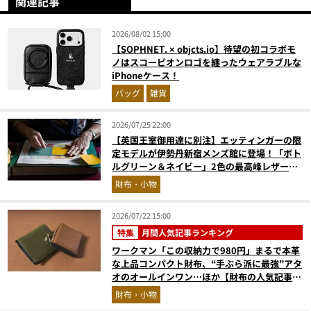
関連記事
2026/08/02 15:00
【SOPHNET. × objcts.io】待望の初コラボモ
ノはスコーピオンロゴを纏ったウェアラブルな
iPhoneケース！
バッグ
雑貨
2026/07/25 22:00
【英国王室御用達に別注】エッティンガーの限
定モデルが伊勢丹新宿メンズ館に登場！「ボト
ルグリーン＆ネイビー」2色の最高峰レザーグ
ッズに注目
財布・小物
2026/07/22 15:00
特集
月間人気記事ランキング
ワークマン「この収納力で980円」まるで本革
な上品コンパクト財布、“手ぶら派に最強”アタ
オのオールインワン…ほか【財布の人気記事ラ
ンキングベスト3】（2026年6月版）
財布・小物