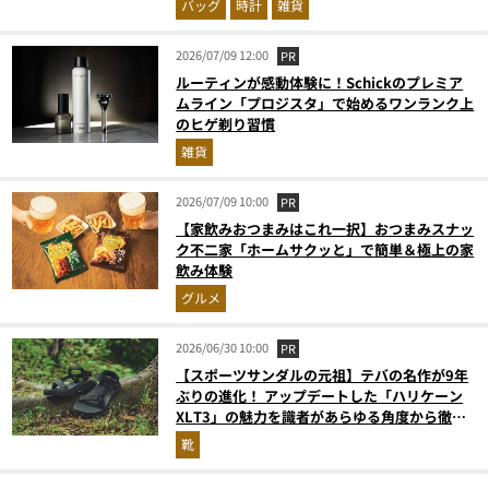
バッグ
時計
雑貨
2026/07/09 12:00
PR
ルーティンが感動体験に！Schickのプレミア
ムライン「プロジスタ」で始めるワンランク上
のヒゲ剃り習慣
雑貨
2026/07/09 10:00
PR
【家飲みおつまみはこれ一択】おつまみスナッ
ク不二家「ホームサクッと」で簡単＆極上の家
飲み体験
グルメ
2026/06/30 10:00
PR
【スポーツサンダルの元祖】テバの名作が9年
ぶりの進化！ アップデートした「ハリケーン
XLT3」の魅力を識者があらゆる角度から徹底
解説！
靴