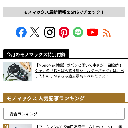
モノマックス最新情報をSNSでチェック！
今月のモノマックス特別付録
【MonoMax付録】ガバッと開いて中身が一目瞭然！
シャカの「じゃばら式４層ショルダーバッグ」は、出
し入れのしやすさも過去最高レベルだった！
モノマックス 人気記事ランキング
【ワークマンの1,590円冷感デニム】vsユニクロ・無