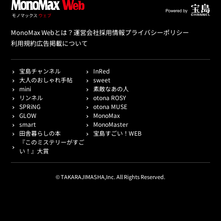
MonoMax Webとは？
運営会社
採用情報
プライバシーポリシー
利用規約
広告掲載について
宝島チャンネル
InRed
大人のおしゃれ手帖
sweet
mini
素敵なあの人
リンネル
otona ROSY
SPRiNG
otona MUSE
GLOW
MonoMax
smart
MonoMaster
田舎暮らしの本
宝島すごい！WEB
『このミステリーがすご
い！』大賞
© TAKARAJIMASHA,Inc. All Rights Reserved.