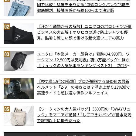
印で比較！猛暑を乗り切る“涼感ロングパンツ”3選を
徹底解剖。接触冷感から綿100%まで決定版
【汗だく通勤からの解放】ユニクロのポロシャツが夏
ビジネスの大正解！オリヒカの透け防止シャツも優
秀。酷暑も涼しい顔で働ける超快適ウエアの実力
ユニクロ「本業メーカー顔負け」奇跡の4,990円、ワ
ークマン「2,500円は反則級」凄い万能バッグ…ほか
【リュックの人気記事ランキングベスト3】（2026年
6月版）
【換気量1.9倍の衝撃】プロが解説するSHOEIの最新
ヘルメット「Z-9」の凄さとは？浮き上がり13%減で
高速ライドも超快適な傑作フルフェイス
【ワークマンの大人気バッグ】3500円の「3WAYリュ
ック」をマニアが絶賛！“しごできカバン”が撥水防汚
で評判以上に優秀だった