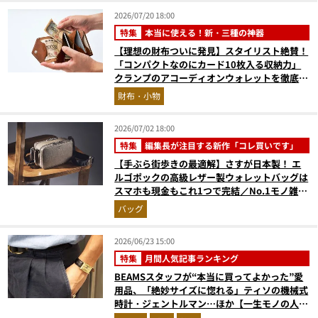
2026/07/20 18:00
特集
本当に使える！新・三種の神器
【理想の財布ついに発見】スタイリスト絶賛！
「コンパクトなのにカード10枚入る収納力」
クランプのアコーディオンウォレットを徹底レ
ビュー。使い込むほどにツヤが出るプエブロレ
財布・小物
ザーも優秀
2026/07/02 18:00
特集
編集長が注目する新作「コレ買いです」
【手ぶら街歩きの最適解】さすが日本製！ エ
ルゴポックの高級レザー製ウォレットバッグは
スマホも現金もこれ1つで完結／No.1モノ雑誌
編集長のお墨付き『コレ買いです』Vol.168
バッグ
2026/06/23 15:00
特集
月間人気記事ランキング
BEAMSスタッフが“本当に買ってよかった”愛
用品、「絶妙サイズに惚れる」ティソの機械式
時計・ジェントルマン…ほか【一生モノの人気
記事ランキングベスト3】（2026年5月版）