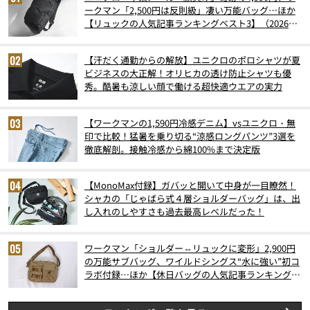
ークマン「2,500円は反則級」凄い万能バッグ…ほか
【リュックの人気記事ランキングベスト3】（2026年
6月版）
【汗だく通勤からの解放】ユニクロのポロシャツが夏
ビジネスの大正解！オリヒカの透け防止シャツも優
秀。酷暑も涼しい顔で働ける超快適ウエアの実力
【ワークマンの1,590円冷感デニム】vsユニクロ・無
印で比較！猛暑を乗り切る“涼感ロングパンツ”3選を
徹底解剖。接触冷感から綿100%まで決定版
【MonoMax付録】ガバッと開いて中身が一目瞭然！
シャカの「じゃばら式４層ショルダーバッグ」は、出
し入れのしやすさも過去最高レベルだった！
ワークマン「ショルダー⇔リュックに変形」2,900円
の万能サブバッグ、ワイルドシングス“水に強い”初コ
ラボ付録…ほか【休日バッグの人気記事ランキングベ
スト3】（2026年6月版）