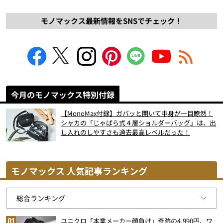
モノマックス最新情報をSNSでチェック！
今月のモノマックス特別付録
【MonoMax付録】ガバッと開いて中身が一目瞭然！
シャカの「じゃばら式４層ショルダーバッグ」は、出
し入れのしやすさも過去最高レベルだった！
モノマックス 人気記事ランキング
ユニクロ「本業メーカー顔負け」奇跡の4,990円、ワ