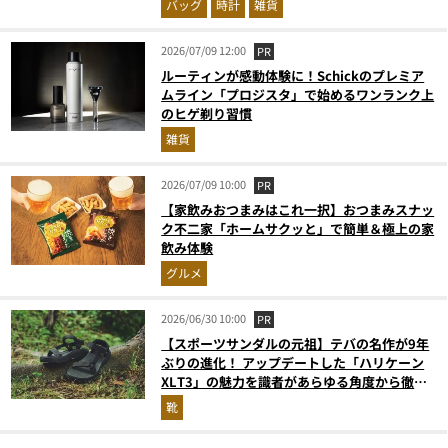
バッグ
時計
雑貨
2026/07/09 12:00
PR
ルーティンが感動体験に！Schickのプレミア
ムライン「プロジスタ」で始めるワンランク上
のヒゲ剃り習慣
雑貨
2026/07/09 10:00
PR
【家飲みおつまみはこれ一択】おつまみスナッ
ク不二家「ホームサクッと」で簡単＆極上の家
飲み体験
グルメ
2026/06/30 10:00
PR
【スポーツサンダルの元祖】テバの名作が9年
ぶりの進化！ アップデートした「ハリケーン
XLT3」の魅力を識者があらゆる角度から徹底
解説！
靴