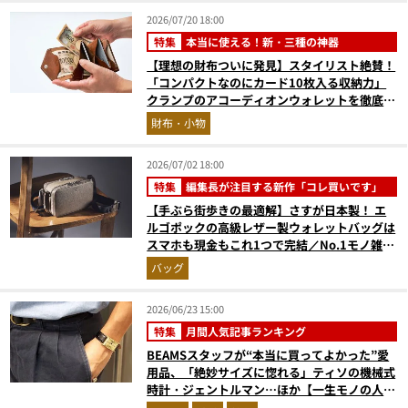
2026/07/20 18:00
特集
本当に使える！新・三種の神器
【理想の財布ついに発見】スタイリスト絶賛！
「コンパクトなのにカード10枚入る収納力」
クランプのアコーディオンウォレットを徹底レ
ビュー。使い込むほどにツヤが出るプエブロレ
財布・小物
ザーも優秀
2026/07/02 18:00
特集
編集長が注目する新作「コレ買いです」
【手ぶら街歩きの最適解】さすが日本製！ エ
ルゴポックの高級レザー製ウォレットバッグは
スマホも現金もこれ1つで完結／No.1モノ雑誌
編集長のお墨付き『コレ買いです』Vol.168
バッグ
2026/06/23 15:00
特集
月間人気記事ランキング
BEAMSスタッフが“本当に買ってよかった”愛
用品、「絶妙サイズに惚れる」ティソの機械式
時計・ジェントルマン…ほか【一生モノの人気
記事ランキングベスト3】（2026年5月版）