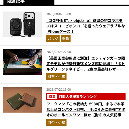
関連記事
2026/08/02 15:00
【SOPHNET. × objcts.io】待望の初コラボモ
ノはスコーピオンロゴを纏ったウェアラブルな
iPhoneケース！
バッグ
雑貨
2026/07/25 22:00
【英国王室御用達に別注】エッティンガーの限
定モデルが伊勢丹新宿メンズ館に登場！「ボト
ルグリーン＆ネイビー」2色の最高峰レザーグ
ッズに注目
財布・小物
2026/07/22 15:00
特集
月間人気記事ランキング
ワークマン「この収納力で980円」まるで本革
な上品コンパクト財布、“手ぶら派に最強”アタ
オのオールインワン…ほか【財布の人気記事ラ
ンキングベスト3】（2026年6月版）
財布・小物