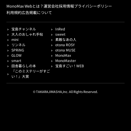
MonoMax Webとは？
運営会社
採用情報
プライバシーポリシー
利用規約
広告掲載について
宝島チャンネル
InRed
大人のおしゃれ手帖
sweet
mini
素敵なあの人
リンネル
otona ROSY
SPRiNG
otona MUSE
GLOW
MonoMax
smart
MonoMaster
田舎暮らしの本
宝島すごい！WEB
『このミステリーがすご
い！』大賞
© TAKARAJIMASHA,Inc. All Rights Reserved.