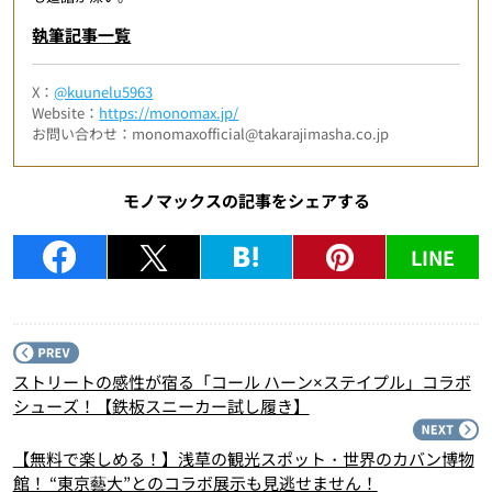
執筆記事一覧
X：
@kuunelu5963
Website：
https://monomax.jp/
お問い合わせ：monomaxofficial@takarajimasha.co.jp
モノマックスの記事をシェアする
LINE
P
ストリートの感性が宿る「コール ハーン×ステイプル」コラボ
シューズ！【鉄板スニーカー試し履き】
N
【無料で楽しめる！】浅草の観光スポット・世界のカバン博物
館！ “東京藝大”とのコラボ展示も見逃せません！