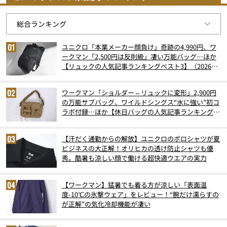
ユニクロ「本業メーカー顔負け」奇跡の4,990円、ワ
ークマン「2,500円は反則級」凄い万能バッグ…ほか
【リュックの人気記事ランキングベスト3】（2026年
6月版）
ワークマン「ショルダー⇔リュックに変形」2,900円
の万能サブバッグ、ワイルドシングス“水に強い”初コ
ラボ付録…ほか【休日バッグの人気記事ランキングベ
スト3】（2026年6月版）
【汗だく通勤からの解放】ユニクロのポロシャツが夏
ビジネスの大正解！オリヒカの透け防止シャツも優
秀。酷暑も涼しい顔で働ける超快適ウエアの実力
【ワークマン】猛暑でも着る方が涼しい「表面温
度-10℃の氷撃ウェア」をレビュー！“腕だけ濡らすの
が正解”の気化冷却機能が凄い