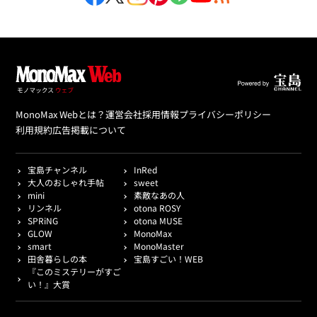
MonoMax Webとは？
運営会社
採用情報
プライバシーポリシー
利用規約
広告掲載について
宝島チャンネル
InRed
大人のおしゃれ手帖
sweet
mini
素敵なあの人
リンネル
otona ROSY
SPRiNG
otona MUSE
GLOW
MonoMax
smart
MonoMaster
田舎暮らしの本
宝島すごい！WEB
『このミステリーがすご
い！』大賞