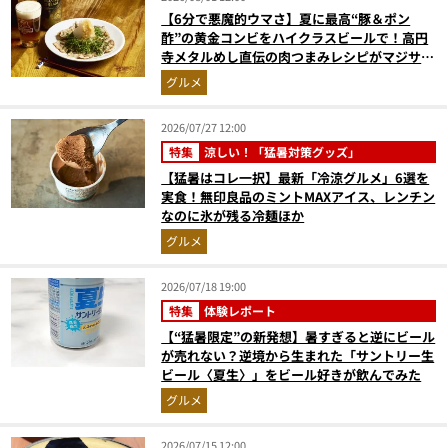
【6分で悪魔的ウマさ】夏に最高“豚＆ポン
酢”の黄金コンビをハイクラスビールで！高円
寺メタルめし直伝の肉つまみレシピがマジサイ
コー【マンダ◯リアンにも食べさせたい】
グルメ
2026/07/27 12:00
特集
涼しい！「猛暑対策グッズ」
【猛暑はコレ一択】最新「冷涼グルメ」6選を
実食！無印良品のミントMAXアイス、レンチン
なのに氷が残る冷麺ほか
グルメ
2026/07/18 19:00
特集
体験レポート
【“猛暑限定”の新発想】暑すぎると逆にビール
が売れない？逆境から生まれた「サントリー生
ビール〈夏生〉」をビール好きが飲んでみた
グルメ
2026/07/15 12:00