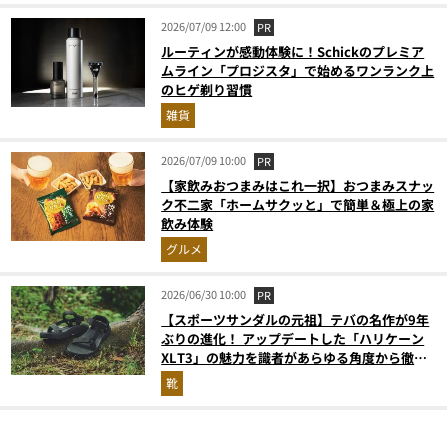
2026/07/09 12:00
PR
ルーティンが感動体験に！Schickのプレミア
ムライン「プロジスタ」で始めるワンランク上
のヒゲ剃り習慣
雑貨
2026/07/09 10:00
PR
【家飲みおつまみはこれ一択】おつまみスナッ
ク不二家「ホームサクッと」で簡単＆極上の家
飲み体験
グルメ
2026/06/30 10:00
PR
【スポーツサンダルの元祖】テバの名作が9年
ぶりの進化！ アップデートした「ハリケーン
XLT3」の魅力を識者があらゆる角度から徹底
解説！
靴