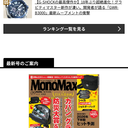
【G-SHOCKの最高傑作か】18年ぶり超絶進化！グラ
ビティマスター新作が凄い。開発者が語る「GWR-
B3000」最新ムーブメントの衝撃
ランキング一覧を見る
最新号のご案内