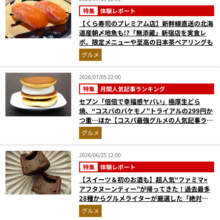
特集
体験レポート
【くら寿司のプレミアム店】新幹線直送の北海
道産朝〆地魚も!?「無添蔵」新宿店を実食レ
ポ。限定メニューや至高の日本茶ペアリングも
グルメ
2026/07/05 22:00
特集
月間人気記事ランキング
セブン「倍倍で幸福感ヤバい」極厚生どら
焼、“コスパのバケモノ”トライアルの299円か
つ重…ほか【コスパ最強グルメの人気記事ラン
キングベスト3】（2026年5月版）
グルメ
2026/06/25 12:00
特集
体験レポート
【スイーツ＆初のお酒も】超人気“ファミマ×
アフタヌーンティー”が帰ってきた！過去最多
28種からグルメライターが厳選した「絶対買
いの5品」はコレ
グルメ