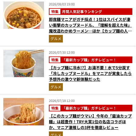
2026/08/03 19:00
特集
月間人気記事ランキング
即席麺マニアがガチ採点！1位はスパイスが凄
い衝撃のカップヌードル、「理解を超えた味」
魔改造わかめラーメン…ほか【カップ麺の人気
記事ランキングベスト3】（2026年6月版）
グルメ
2026/07/30 12:00
特集
「最新カップ麺」ガチレビュー！
【カップ麺に冷水!?】お湯不要！水で5分戻す
「冷しカップヌードル」をマニアが実食したら
予想外の激ウマ新体験だった
グルメ
2026/07/18 12:00
特集
「最新カップ麺」ガチレビュー！
【このカップ麺がウマい】今年の「醤油カップ
麺」は超豊作！TRY大賞1位の名店コラボほ
か、マニア激推しの3杯を徹底レビュー
グルメ