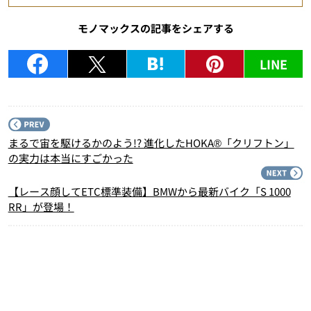
モノマックスの記事をシェアする
LINE
P
まるで宙を駆けるかのよう!? 進化したHOKA®「クリフトン」
の実力は本当にすごかった
N
【レース顔してETC標準装備】BMWから最新バイク「S 1000
RR」が登場！