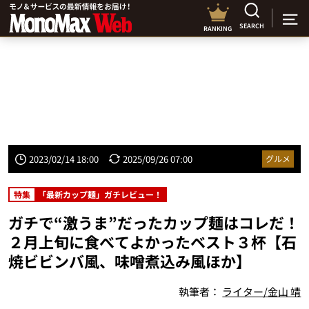
SEARCH
RANKING
2023/02/14 18:00
2025/09/26 07:00
グルメ
特集
「最新カップ麺」ガチレビュー！
ガチで“激うま”だったカップ麺はコレだ！
２月上旬に食べてよかったベスト３杯【石
焼ビビンバ風、味噌煮込み風ほか】
執筆者：
ライター/金山 靖