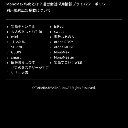
MonoMax Webとは？
運営会社
採用情報
プライバシーポリシー
利用規約
広告掲載について
宝島チャンネル
InRed
大人のおしゃれ手帖
sweet
mini
素敵なあの人
リンネル
otona ROSY
SPRiNG
otona MUSE
GLOW
MonoMax
smart
MonoMaster
田舎暮らしの本
宝島すごい！WEB
『このミステリーがすご
い！』大賞
© TAKARAJIMASHA,Inc. All Rights Reserved.