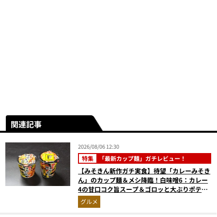
関連記事
2026/08/06 12:30
特集
「最新カップ麺」ガチレビュー！
【みそきん新作ガチ実食】待望「カレーみそき
ん」のカップ麺＆メシ降臨！白味噌6：カレー
4の甘口コク旨スープ＆ゴロッと大ぶりポテト
に歓喜
グルメ