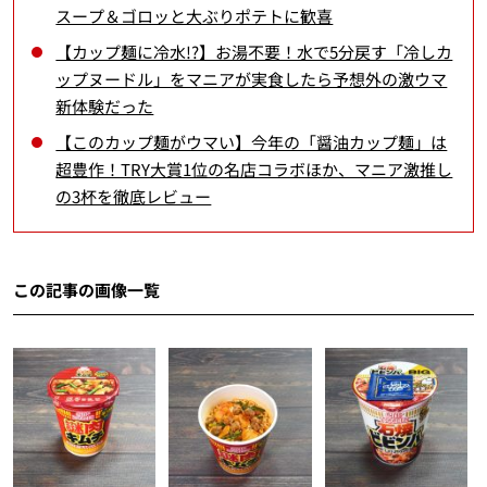
スープ＆ゴロッと大ぶりポテトに歓喜
【カップ麺に冷水!?】お湯不要！水で5分戻す「冷しカ
ップヌードル」をマニアが実食したら予想外の激ウマ
新体験だった
【このカップ麺がウマい】今年の「醤油カップ麺」は
超豊作！TRY大賞1位の名店コラボほか、マニア激推し
の3杯を徹底レビュー
この記事の画像一覧