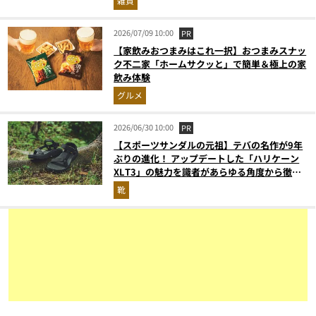
雑貨
2026/07/09 10:00
PR
【家飲みおつまみはこれ一択】おつまみスナッ
ク不二家「ホームサクッと」で簡単＆極上の家
飲み体験
グルメ
2026/06/30 10:00
PR
【スポーツサンダルの元祖】テバの名作が9年
ぶりの進化！ アップデートした「ハリケーン
XLT3」の魅力を識者があらゆる角度から徹底
解説！
靴