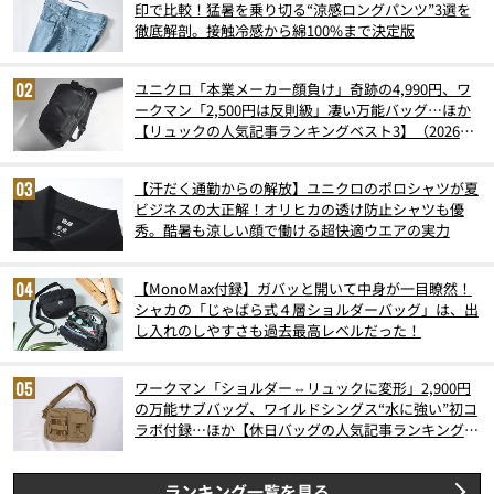
印で比較！猛暑を乗り切る“涼感ロングパンツ”3選を
徹底解剖。接触冷感から綿100%まで決定版
ユニクロ「本業メーカー顔負け」奇跡の4,990円、ワ
ークマン「2,500円は反則級」凄い万能バッグ…ほか
【リュックの人気記事ランキングベスト3】（2026年
6月版）
【汗だく通勤からの解放】ユニクロのポロシャツが夏
ビジネスの大正解！オリヒカの透け防止シャツも優
秀。酷暑も涼しい顔で働ける超快適ウエアの実力
【MonoMax付録】ガバッと開いて中身が一目瞭然！
シャカの「じゃばら式４層ショルダーバッグ」は、出
し入れのしやすさも過去最高レベルだった！
ワークマン「ショルダー⇔リュックに変形」2,900円
の万能サブバッグ、ワイルドシングス“水に強い”初コ
ラボ付録…ほか【休日バッグの人気記事ランキングベ
スト3】（2026年6月版）
ランキング一覧を見る