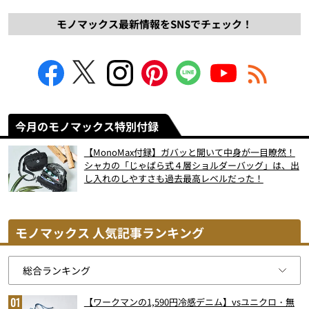
モノマックス最新情報をSNSでチェック！
今月のモノマックス特別付録
【MonoMax付録】ガバッと開いて中身が一目瞭然！
シャカの「じゃばら式４層ショルダーバッグ」は、出
し入れのしやすさも過去最高レベルだった！
モノマックス 人気記事ランキング
【ワークマンの1,590円冷感デニム】vsユニクロ・無