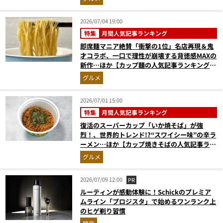
2026/07/04 19:00
特集
月間人気記事ランキング
即席麺マニア絶賛「衝撃の1位」名店再現＆鬼
才コラボ、一口で理性が崩壊する背徳感MAXの
新作…ほか【カップ麺の人気記事ランキングベ
スト3】（2026年5月版）
グルメ
2026/07/01 15:00
特集
月間人気記事ランキング
復活のスーパーカップ「いか焼そば」が強
烈！、世界的トレンド!?“スワイシー味”の辛ラ
ーメン…ほか【カップ焼きそばの人気記事ラン
キングベスト3】（2026年5月版）
グルメ
2026/07/09 12:00
PR
ルーティンが感動体験に！Schickのプレミア
ムライン「プロジスタ」で始めるワンランク上
のヒゲ剃り習慣