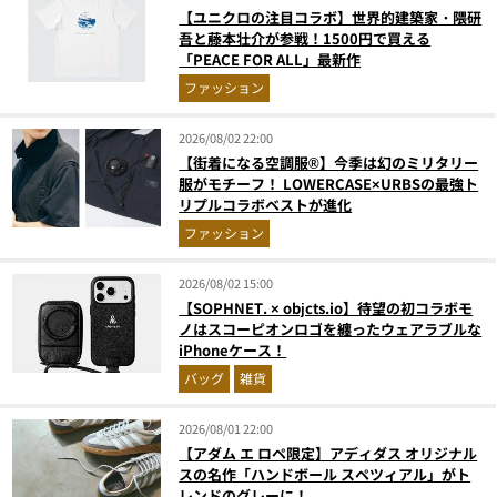
【ユニクロの注目コラボ】世界的建築家・隈研
吾と藤本壮介が参戦！1500円で買える
「PEACE FOR ALL」最新作
ファッション
2026/08/02 22:00
【街着になる空調服®】今季は幻のミリタリー
服がモチーフ！ LOWERCASE×URBSの最強ト
リプルコラボベストが進化
ファッション
2026/08/02 15:00
【SOPHNET. × objcts.io】待望の初コラボモ
ノはスコーピオンロゴを纏ったウェアラブルな
iPhoneケース！
バッグ
雑貨
2026/08/01 22:00
【アダム エ ロペ限定】アディダス オリジナル
スの名作「ハンドボール スペツィアル」がト
レンドのグレーに！