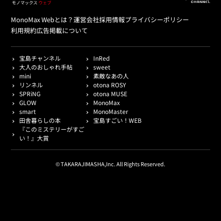
MonoMax Webとは？
運営会社
採用情報
プライバシーポリシー
利用規約
広告掲載について
宝島チャンネル
InRed
大人のおしゃれ手帖
sweet
mini
素敵なあの人
リンネル
otona ROSY
SPRiNG
otona MUSE
GLOW
MonoMax
smart
MonoMaster
田舎暮らしの本
宝島すごい！WEB
『このミステリーがすご
い！』大賞
© TAKARAJIMASHA,Inc. All Rights Reserved.