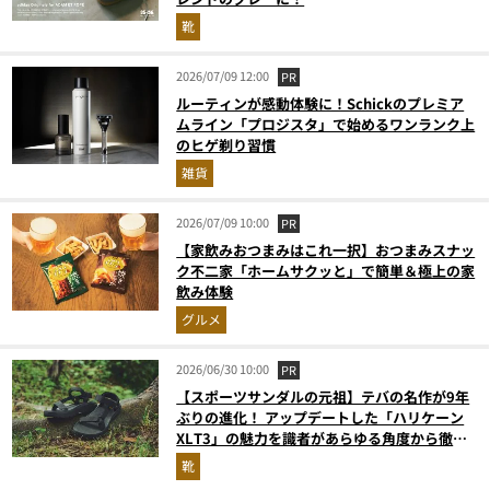
靴
2026/07/09 12:00
PR
ルーティンが感動体験に！Schickのプレミア
ムライン「プロジスタ」で始めるワンランク上
のヒゲ剃り習慣
雑貨
2026/07/09 10:00
PR
【家飲みおつまみはこれ一択】おつまみスナッ
ク不二家「ホームサクッと」で簡単＆極上の家
飲み体験
グルメ
2026/06/30 10:00
PR
【スポーツサンダルの元祖】テバの名作が9年
ぶりの進化！ アップデートした「ハリケーン
XLT3」の魅力を識者があらゆる角度から徹底
解説！
靴