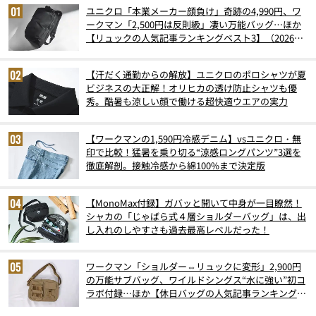
ユニクロ「本業メーカー顔負け」奇跡の4,990円、ワ
ークマン「2,500円は反則級」凄い万能バッグ…ほか
【リュックの人気記事ランキングベスト3】（2026年
6月版）
【汗だく通勤からの解放】ユニクロのポロシャツが夏
ビジネスの大正解！オリヒカの透け防止シャツも優
秀。酷暑も涼しい顔で働ける超快適ウエアの実力
【ワークマンの1,590円冷感デニム】vsユニクロ・無
印で比較！猛暑を乗り切る“涼感ロングパンツ”3選を
徹底解剖。接触冷感から綿100%まで決定版
【MonoMax付録】ガバッと開いて中身が一目瞭然！
シャカの「じゃばら式４層ショルダーバッグ」は、出
し入れのしやすさも過去最高レベルだった！
ワークマン「ショルダー⇔リュックに変形」2,900円
の万能サブバッグ、ワイルドシングス“水に強い”初コ
ラボ付録…ほか【休日バッグの人気記事ランキングベ
スト3】（2026年6月版）