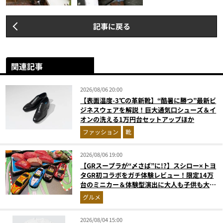
記事に戻る
関連記事
2026/08/06 20:00
【表面温度-3℃の革新靴】“酷暑に勝つ”最新ビ
ジネスウェアを解説！巨大通気口シューズ＆イ
オンの洗える1万円台セットアップほか
ファッション
靴
2026/08/06 19:00
【GRスープラが“〆さば”に!?】スシロー×トヨ
タGR初コラボをガチ体験レビュー！限定14万
台のミニカー＆体験型演出に大人も子供も大興
奮間違いなし
グルメ
2026/08/04 15:00