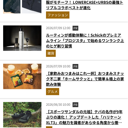
服がモチーフ！ LOWERCASE×URBSの最強ト
リプルコラボベストが進化
ファッション
2026/07/09 12:00
PR
ルーティンが感動体験に！Schickのプレミア
ムライン「プロジスタ」で始めるワンランク上
のヒゲ剃り習慣
雑貨
2026/07/09 10:00
PR
【家飲みおつまみはこれ一択】おつまみスナッ
ク不二家「ホームサクッと」で簡単＆極上の家
飲み体験
グルメ
2026/06/30 10:00
PR
【スポーツサンダルの元祖】テバの名作が9年
ぶりの進化！ アップデートした「ハリケーン
XLT3」の魅力を識者があらゆる角度から徹底
解説！