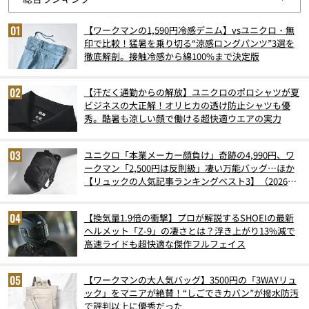
【ワークマンの1,590円冷感デニム】vsユニクロ・無
印で比較！猛暑を乗り切る“涼感ロングパンツ”3選を
徹底解剖。接触冷感から綿100%まで決定版
【汗だく通勤からの解放】ユニクロのポロシャツが夏
ビジネスの大正解！オリヒカの透け防止シャツも優
秀。酷暑も涼しい顔で働ける超快適ウエアの実力
ユニクロ「本業メーカー顔負け」奇跡の4,990円、ワ
ークマン「2,500円は反則級」凄い万能バッグ…ほか
【リュックの人気記事ランキングベスト3】（2026年
6月版）
【換気量1.9倍の衝撃】プロが解説するSHOEIの最新
ヘルメット「Z-9」の凄さとは？浮き上がり13%減で
高速ライドも超快適な傑作フルフェイス
【ワークマンの大人気バッグ】3500円の「3WAYリュ
ック」をマニアが絶賛！“しごできカバン”が撥水防汚
で評判以上に優秀だった