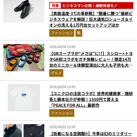
特集
ビジネスマン必携！通勤快適モノ
【表面温度-3℃の革新靴】“酷暑に勝つ”最新ビ
ジネスウェアを解説！巨大通気口シューズ＆イ
オンの洗える1万円台セットアップほか
ファッション
靴
2026/08/06 19:00
【GRスープラが“〆さば”に!?】スシロー×トヨ
タGR初コラボをガチ体験レビュー！限定14万
台のミニカー＆体験型演出に大人も子供も大興
奮間違いなし
グルメ
2026/08/04 15:00
【ユニクロの注目コラボ】世界的建築家・隈研
吾と藤本壮介が参戦！1500円で買える
「PEACE FOR ALL」最新作
ファッション
2026/08/02 22:00
【街着になる空調服®】今季は幻のミリタリー