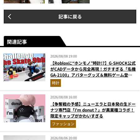
記事に戻る
関連記事
2026/08/08 19:00
【Robloxに“ホンモノ”時計!?】G-SHOCK公式
がCADデータから完全再現！ガチすぎる「名機
GA-2100」アバターグッズ＆無料ゲーム登場
が見逃せない
時計
2026/08/08 16:00
【争奪戦の予感】ニューエラと日本発の生ドー
ナツ専門店「I'm donut？」が異業種コラボ！
限定キャップがかわいすぎる
ファッション
2026/08/06 20:00