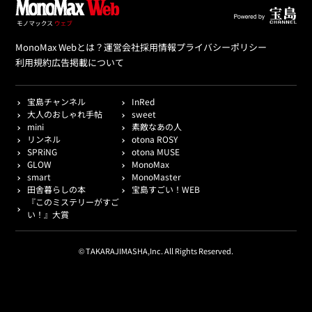
MonoMax Webとは？
運営会社
採用情報
プライバシーポリシー
利用規約
広告掲載について
宝島チャンネル
InRed
大人のおしゃれ手帖
sweet
mini
素敵なあの人
リンネル
otona ROSY
SPRiNG
otona MUSE
GLOW
MonoMax
smart
MonoMaster
田舎暮らしの本
宝島すごい！WEB
『このミステリーがすご
い！』大賞
© TAKARAJIMASHA,Inc. All Rights Reserved.