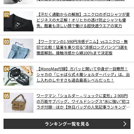
6月版）
【汗だく通勤からの解放】ユニクロのポロシャツが夏
ビジネスの大正解！オリヒカの透け防止シャツも優
秀。酷暑も涼しい顔で働ける超快適ウエアの実力
【ワークマンの1,590円冷感デニム】vsユニクロ・無
印で比較！猛暑を乗り切る“涼感ロングパンツ”3選を
徹底解剖。接触冷感から綿100%まで決定版
【MonoMax付録】ガバッと開いて中身が一目瞭然！
シャカの「じゃばら式４層ショルダーバッグ」は、出
し入れのしやすさも過去最高レベルだった！
ワークマン「ショルダー⇔リュックに変形」2,900円
の万能サブバッグ、ワイルドシングス“水に強い”初コ
ラボ付録…ほか【休日バッグの人気記事ランキングベ
スト3】（2026年6月版）
ランキング一覧を見る