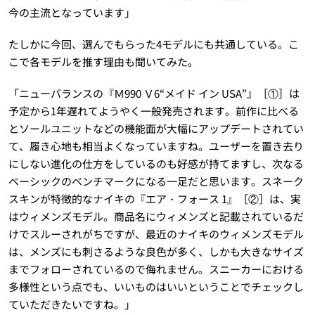
今の主流となっています」
たしかに今回、選んでもらった4モデルにも共通している。こ
こで各モデルを推す理由も聞いてみた。
「ニューバランスの『Ｍ990 Ｖ6“メイド イン USA”』［①］は
予定から1年遅れてようやく一般発売されます。前作に比べる
とソールユニットなどの機能面が大幅にアップデートされてい
て、履き心地も相当よくなっていますね。ユーザーを置き去り
にしない進化の仕方をしているのも好感が持てますし、次なる
ベーシックのベンチマークになる一足だと思います。スネーク
スキンが特徴的なナイキの『エア・フォース 1』［②］は、実
はウィメンズモデル。商品名にウィメンズと記載されているだ
けでスルーされがちですが、最近のナイキのウィメンズモデル
は、メンズにも刺さるような良色が多く、しかも大きなサイズ
までフォローされているので侮れません。スニーカーにおける
多様性という点でも、いいものはいいということでチェックし
ていただきたいですね。」