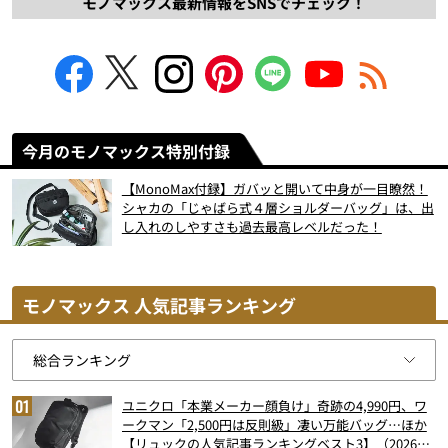
モノマックス最新情報をSNSでチェック！
今月のモノマックス特別付録
【MonoMax付録】ガバッと開いて中身が一目瞭然！
シャカの「じゃばら式４層ショルダーバッグ」は、出
し入れのしやすさも過去最高レベルだった！
モノマックス 人気記事ランキング
ユニクロ「本業メーカー顔負け」奇跡の4,990円、ワ
ークマン「2,500円は反則級」凄い万能バッグ…ほか
【リュックの人気記事ランキングベスト3】（2026年