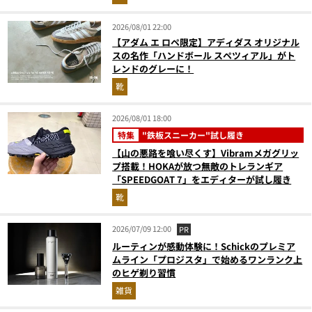
2026/08/01 22:00
【アダム エ ロペ限定】アディダス オリジナル
スの名作「ハンドボール スペツィアル」がト
レンドのグレーに！
靴
2026/08/01 18:00
特集
"鉄板スニーカー"試し履き
【山の悪路を喰い尽くす】Vibramメガグリッ
プ搭載！HOKAが放つ無敵のトレランギア
「SPEEDGOAT 7」をエディターが試し履き
靴
2026/07/09 12:00
PR
ルーティンが感動体験に！Schickのプレミア
ムライン「プロジスタ」で始めるワンランク上
のヒゲ剃り習慣
雑貨