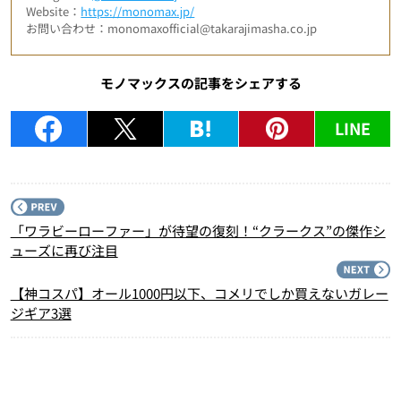
Website：
https://monomax.jp/
お問い合わせ：monomaxofficial@takarajimasha.co.jp
モノマックスの記事をシェアする
LINE
P
「ワラビーローファー」が待望の復刻！“クラークス”の傑作シ
ューズに再び注目
N
【神コスパ】オール1000円以下、コメリでしか買えないガレー
ジギア3選