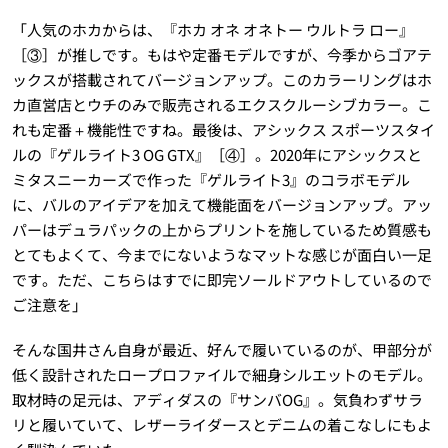
「人気のホカからは、『ホカ オネ オネトー ウルトラ ロー』
［③］が推しです。もはや定番モデルですが、今季からゴアテ
ックスが搭載されてバージョンアップ。このカラーリングはホ
カ直営店とウチのみで販売されるエクスクルーシブカラー。こ
れも定番＋機能性ですね。最後は、アシックス スポーツスタイ
ルの『ゲルライト3 OG GTX』［④］。2020年にアシックスと
ミタスニーカーズで作った『ゲルライト3』のコラボモデル
に、バルのアイデアを加えて機能面をバージョンアップ。アッ
パーはデュラパックの上からプリントを施しているため質感も
とてもよくて、今までにないようなマットな感じが面白い一足
です。ただ、こちらはすでに即完ソールドアウトしているので
ご注意を」
そんな国井さん自身が最近、好んで履いているのが、甲部分が
低く設計されたロープロファイルで細身シルエットのモデル。
取材時の足元は、アディダスの『サンバOG』。気負わずサラ
リと履いていて、レザーライダースとデニムの着こなしにもよ