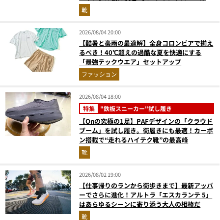
『コレ買いです』Vol.173
靴
2026/08/04 20:00
【酷暑と豪雨の最適解】全身コロンビアで揃え
るべき！40℃超えの過酷な夏を快適にする
「最強テックウエア」セットアップ
ファッション
2026/08/04 18:00
特集
"鉄板スニーカー"試し履き
【Onの究極の1足】PAFデザインの「クラウド
ブーム」を試し履き。街履きにも最適！カーボ
ン搭載で“走れるハイテク靴”の最高峰
靴
2026/08/02 19:00
【仕事帰りのランから街歩きまで】最新アッパ
ーでさらに進化！アルトラ「エスカランテ 5」
はあらゆるシーンに寄り添う大人の相棒だ
靴