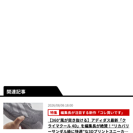
関連記事
2026/08/06 18:00
特集
編集長が注目する新作「コレ買いです」
【360°風が突き抜ける】アディダス最新「ク
ライマクール 4D」を編集長が絶賛！“リカバリ
ーサンダル級に快適”な3Dプリントスニーカー