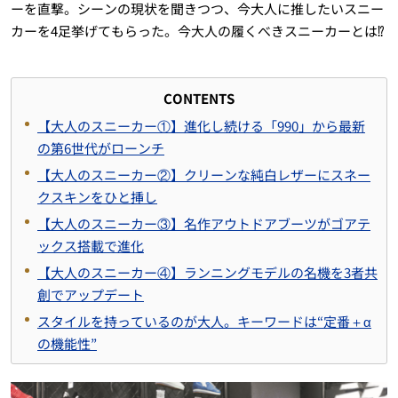
ーを直撃。シーンの現状を聞きつつ、今大人に推したいスニー
カーを4足挙げてもらった。今大人の履くべきスニーカーとは⁉︎
CONTENTS
【大人のスニーカー①】進化し続ける「990」から最新
の第6世代がローンチ
【大人のスニーカー②】クリーンな純白レザーにスネー
クスキンをひと挿し
【大人のスニーカー③】名作アウトドアブーツがゴアテ
ックス搭載で進化
【大人のスニーカー④】ランニングモデルの名機を3者共
創でアップデート
スタイルを持っているのが大人。キーワードは“定番＋α
の機能性”