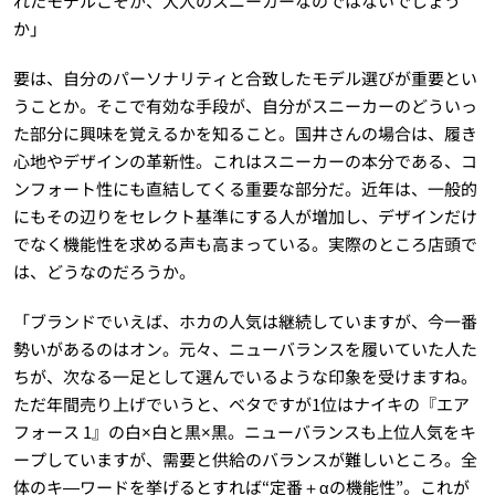
れたモデルこそが、大人のスニーカーなのではないでしょう
か」
要は、自分のパーソナリティと合致したモデル選びが重要とい
うことか。そこで有効な手段が、自分がスニーカーのどういっ
た部分に興味を覚えるかを知ること。国井さんの場合は、履き
心地やデザインの革新性。これはスニーカーの本分である、コ
ンフォート性にも直結してくる重要な部分だ。近年は、一般的
にもその辺りをセレクト基準にする人が増加し、デザインだけ
でなく機能性を求める声も高まっている。実際のところ店頭で
は、どうなのだろうか。
「ブランドでいえば、ホカの人気は継続していますが、今一番
勢いがあるのはオン。元々、ニューバランスを履いていた人た
ちが、次なる一足として選んでいるような印象を受けますね。
ただ年間売り上げでいうと、ベタですが1位はナイキの『エア
フォース 1』の白×白と黒×黒。ニューバランスも上位人気をキ
ープしていますが、需要と供給のバランスが難しいところ。全
体のキ―ワードを挙げるとすれば“定番＋αの機能性”。これが