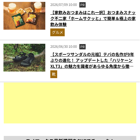
2026/07/09 10:00
PR
【家飲みおつまみはこれ一択】おつまみスナッ
ク不二家「ホームサクッと」で簡単＆極上の家
飲み体験
グルメ
2026/06/30 10:00
PR
【スポーツサンダルの元祖】テバの名作が9年
ぶりの進化！ アップデートした「ハリケーン
XLT3」の魅力を識者があらゆる角度から徹底
解説！
靴