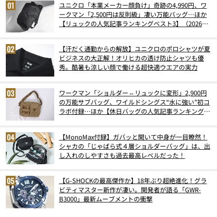
ユニクロ「本業メーカー顔負け」奇跡の4,990円、ワ
ークマン「2,500円は反則級」凄い万能バッグ…ほか
【リュックの人気記事ランキングベスト3】（2026年
6月版）
【汗だく通勤からの解放】ユニクロのポロシャツが夏
ビジネスの大正解！オリヒカの透け防止シャツも優
秀。酷暑も涼しい顔で働ける超快適ウエアの実力
ワークマン「ショルダー⇔リュックに変形」2,900円
の万能サブバッグ、ワイルドシングス“水に強い”初コ
ラボ付録…ほか【休日バッグの人気記事ランキングベ
スト3】（2026年6月版）
【MonoMax付録】ガバッと開いて中身が一目瞭然！
シャカの「じゃばら式４層ショルダーバッグ」は、出
し入れのしやすさも過去最高レベルだった！
【G-SHOCKの最高傑作か】18年ぶり超絶進化！グラ
ビティマスター新作が凄い。開発者が語る「GWR-
B3000」最新ムーブメントの衝撃