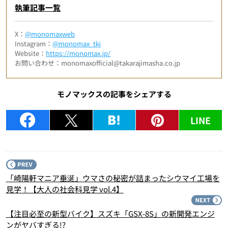
執筆記事一覧
X：
@monomaxweb
Instagram：
@monomax_tkj
Website：
https://monomax.jp/
お問い合わせ：monomaxofficial@takarajimasha.co.jp
モノマックスの記事をシェアする
LINE
P
「崎陽軒マニア垂涎」ウマさの秘密が詰まったシウマイ工場を
見学！【大人の社会科見学 vol.4】
N
【注目必至の新型バイク】スズキ「GSX-8S」の新開発エンジ
ンがヤバすぎる!?