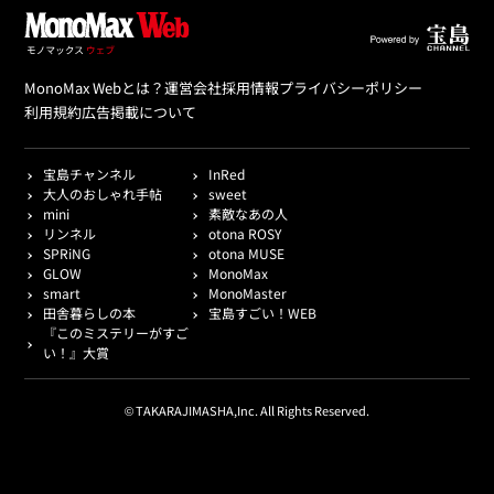
MonoMax Webとは？
運営会社
採用情報
プライバシーポリシー
利用規約
広告掲載について
宝島チャンネル
InRed
大人のおしゃれ手帖
sweet
mini
素敵なあの人
リンネル
otona ROSY
SPRiNG
otona MUSE
GLOW
MonoMax
smart
MonoMaster
田舎暮らしの本
宝島すごい！WEB
『このミステリーがすご
い！』大賞
© TAKARAJIMASHA,Inc. All Rights Reserved.