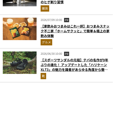
のヒゲ剃り習慣
雑貨
2026/07/09 10:00
PR
【家飲みおつまみはこれ一択】おつまみスナッ
ク不二家「ホームサクッと」で簡単＆極上の家
飲み体験
グルメ
2026/06/30 10:00
PR
【スポーツサンダルの元祖】テバの名作が9年
ぶりの進化！ アップデートした「ハリケーン
XLT3」の魅力を識者があらゆる角度から徹底
解説！
靴