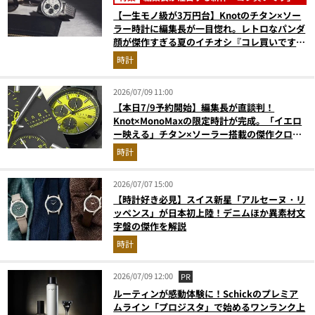
【一生モノ級が3万円台】Knotのチタン×ソー
ラー時計に編集長が一目惚れ。レトロなパンダ
顔が傑作すぎる夏のイチオシ『コレ買いです』
Vol.169
時計
2026/07/09 11:00
【本日7/9予約開始】編集長が直談判！
Knot×MonoMaxの限定時計が完成。「イエロ
ー映える」チタン×ソーラー搭載の傑作クロノ
グラフ
時計
2026/07/07 15:00
【時計好き必見】スイス新星「アルセーヌ・リ
ッペンス」が日本初上陸！デニムほか異素材文
字盤の傑作を解説
時計
2026/07/09 12:00
PR
ルーティンが感動体験に！Schickのプレミア
ムライン「プロジスタ」で始めるワンランク上