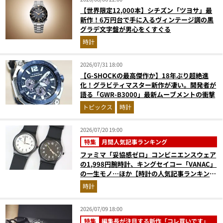
【世界限定12,000本】シチズン「ツヨサ」最
新作！6万円台で手に入るヴィンテージ調の黒
グラデ文字盤が男心をくすぐる
時計
2026/07/31 18:00
【G-SHOCKの最高傑作か】18年ぶり超絶進
化！グラビティマスター新作が凄い。開発者が
語る「GWR-B3000」最新ムーブメントの衝撃
トピックス
時計
2026/07/20 19:00
特集
月間人気記事ランキング
ファミマ「妥協感ゼロ」コンビニエンスウェア
の1,998円腕時計、キングセイコー「VANAC」
の一生モノ…ほか【時計の人気記事ランキング
ベスト3】（2026年6月版）
時計
2026/07/09 18:00
特集
編集長が注目する新作「コレ買いです」