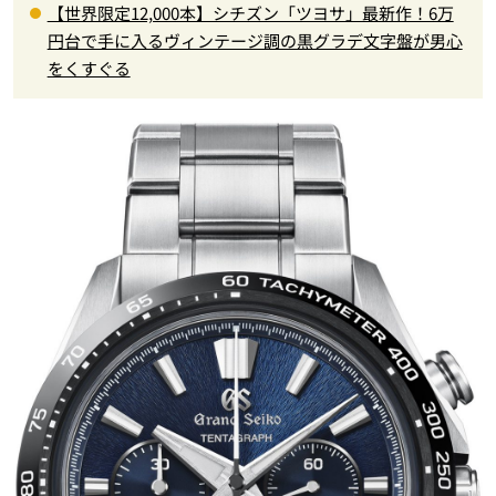
【世界限定12,000本】シチズン「ツヨサ」最新作！6万
円台で手に入るヴィンテージ調の黒グラデ文字盤が男心
をくすぐる