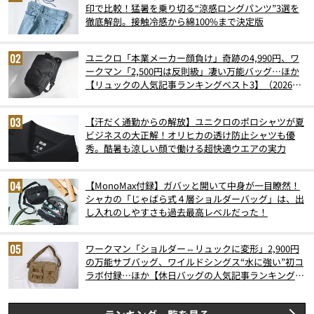
印で比較！猛暑を乗り切る“涼感ロングパンツ”3選を
徹底解剖。接触冷感から綿100%まで決定版
ユニクロ「本業メーカー顔負け」奇跡の4,990円、ワ
ークマン「2,500円は反則級」凄い万能バッグ…ほか
【リュックの人気記事ランキングベスト3】（2026年
6月版）
【汗だく通勤からの解放】ユニクロのポロシャツが夏
ビジネスの大正解！オリヒカの透け防止シャツも優
秀。酷暑も涼しい顔で働ける超快適ウエアの実力
【MonoMax付録】ガバッと開いて中身が一目瞭然！
シャカの「じゃばら式４層ショルダーバッグ」は、出
し入れのしやすさも過去最高レベルだった！
ワークマン「ショルダー⇔リュックに変形」2,900円
の万能サブバッグ、ワイルドシングス“水に強い”初コ
ラボ付録…ほか【休日バッグの人気記事ランキングベ
スト3】（2026年6月版）