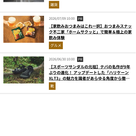
雑貨
2026/07/09 10:00
PR
【家飲みおつまみはこれ一択】おつまみスナッ
ク不二家「ホームサクッと」で簡単＆極上の家
飲み体験
グルメ
2026/06/30 10:00
PR
【スポーツサンダルの元祖】テバの名作が9年
ぶりの進化！ アップデートした「ハリケーン
XLT3」の魅力を識者があらゆる角度から徹底
解説！
靴