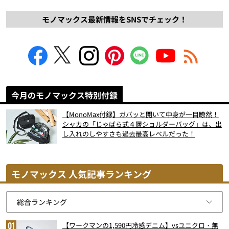
モノマックス最新情報をSNSでチェック！
今月のモノマックス特別付録
【MonoMax付録】ガバッと開いて中身が一目瞭然！
シャカの「じゃばら式４層ショルダーバッグ」は、出
し入れのしやすさも過去最高レベルだった！
モノマックス 人気記事ランキング
【ワークマンの1,590円冷感デニム】vsユニクロ・無