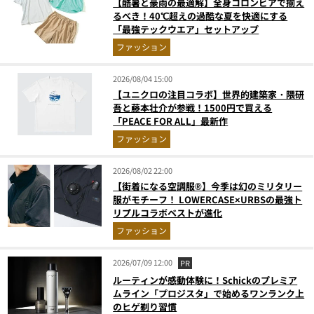
【酷暑と豪雨の最適解】全身コロンビアで揃え
るべき！40℃超えの過酷な夏を快適にする
「最強テックウエア」セットアップ
ファッション
2026/08/04 15:00
【ユニクロの注目コラボ】世界的建築家・隈研
吾と藤本壮介が参戦！1500円で買える
「PEACE FOR ALL」最新作
ファッション
2026/08/02 22:00
【街着になる空調服®】今季は幻のミリタリー
服がモチーフ！ LOWERCASE×URBSの最強ト
リプルコラボベストが進化
ファッション
2026/07/09 12:00
PR
ルーティンが感動体験に！Schickのプレミア
ムライン「プロジスタ」で始めるワンランク上
のヒゲ剃り習慣