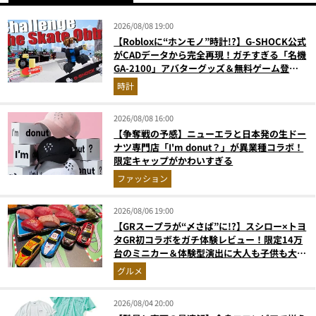
2026/08/08 19:00
【Robloxに“ホンモノ”時計!?】G-SHOCK公式
がCADデータから完全再現！ガチすぎる「名機
GA-2100」アバターグッズ＆無料ゲーム登場
が見逃せない
時計
2026/08/08 16:00
【争奪戦の予感】ニューエラと日本発の生ドー
ナツ専門店「I'm donut？」が異業種コラボ！
限定キャップがかわいすぎる
ファッション
2026/08/06 19:00
【GRスープラが“〆さば”に!?】スシロー×トヨ
タGR初コラボをガチ体験レビュー！限定14万
台のミニカー＆体験型演出に大人も子供も大興
奮間違いなし
グルメ
2026/08/04 20:00