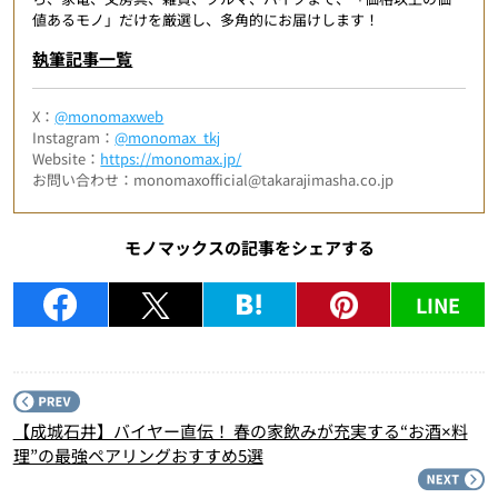
値あるモノ」だけを厳選し、多角的にお届けします！
執筆記事一覧
X：
@monomaxweb
Instagram：
@monomax_tkj
Website：
https://monomax.jp/
お問い合わせ：monomaxofficial@takarajimasha.co.jp
モノマックスの記事をシェアする
LINE
P
【成城石井】バイヤー直伝！ 春の家飲みが充実する“お酒×料
理”の最強ペアリングおすすめ5選
N