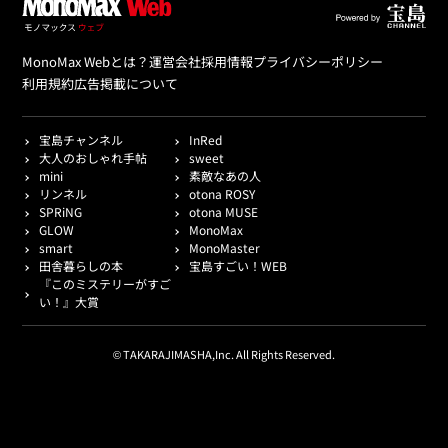
MonoMax Webとは？
運営会社
採用情報
プライバシーポリシー
利用規約
広告掲載について
宝島チャンネル
InRed
大人のおしゃれ手帖
sweet
mini
素敵なあの人
リンネル
otona ROSY
SPRiNG
otona MUSE
GLOW
MonoMax
smart
MonoMaster
田舎暮らしの本
宝島すごい！WEB
『このミステリーがすご
い！』大賞
© TAKARAJIMASHA,Inc. All Rights Reserved.