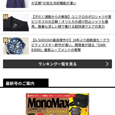
が正解”の気化冷却機能が凄い
【汗だく通勤からの解放】ユニクロのポロシャツが夏
ビジネスの大正解！オリヒカの透け防止シャツも優
秀。酷暑も涼しい顔で働ける超快適ウエアの実力
【G-SHOCKの最高傑作か】18年ぶり超絶進化！グラ
ビティマスター新作が凄い。開発者が語る「GWR-
B3000」最新ムーブメントの衝撃
ランキング一覧を見る
最新号のご案内