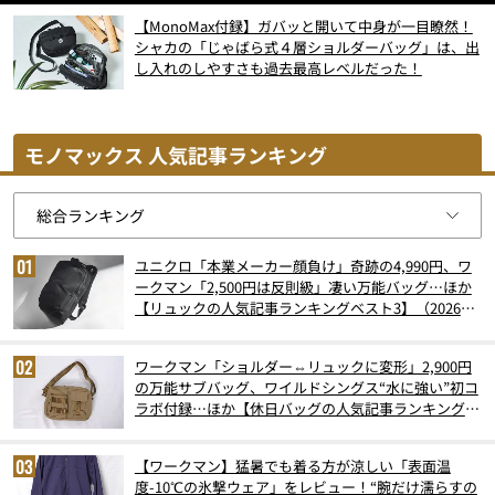
【MonoMax付録】ガバッと開いて中身が一目瞭然！
シャカの「じゃばら式４層ショルダーバッグ」は、出
し入れのしやすさも過去最高レベルだった！
モノマックス 人気記事ランキング
ユニクロ「本業メーカー顔負け」奇跡の4,990円、ワ
ークマン「2,500円は反則級」凄い万能バッグ…ほか
【リュックの人気記事ランキングベスト3】（2026年
6月版）
ワークマン「ショルダー⇔リュックに変形」2,900円
の万能サブバッグ、ワイルドシングス“水に強い”初コ
ラボ付録…ほか【休日バッグの人気記事ランキングベ
スト3】（2026年6月版）
【ワークマン】猛暑でも着る方が涼しい「表面温
度-10℃の氷撃ウェア」をレビュー！“腕だけ濡らすの