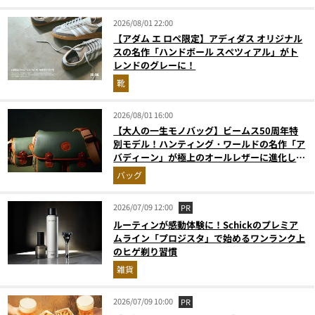
2026/08/01 22:00
【アダム エ ロペ限定】アディダス オリジナル
スの名作「ハンドボール スペツィアル」がト
レンドのグレーに！
靴
2026/08/01 16:00
【大人の一生モノバッグ】ビームス50周年特
別モデル！ハンティング・ワールドの名作「ア
バディーン」が極上のオールレザーに進化して
登場
バッグ
2026/07/09 12:00
PR
ルーティンが感動体験に！Schickのプレミア
ムライン「プロジスタ」で始めるワンランク上
のヒゲ剃り習慣
雑貨
2026/07/09 10:00
PR