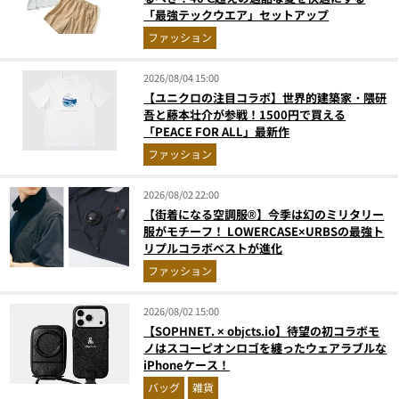
「最強テックウエア」セットアップ
ファッション
2026/08/04 15:00
【ユニクロの注目コラボ】世界的建築家・隈研
吾と藤本壮介が参戦！1500円で買える
「PEACE FOR ALL」最新作
ファッション
2026/08/02 22:00
【街着になる空調服®】今季は幻のミリタリー
服がモチーフ！ LOWERCASE×URBSの最強ト
リプルコラボベストが進化
ファッション
2026/08/02 15:00
【SOPHNET. × objcts.io】待望の初コラボモ
ノはスコーピオンロゴを纏ったウェアラブルな
iPhoneケース！
バッグ
雑貨