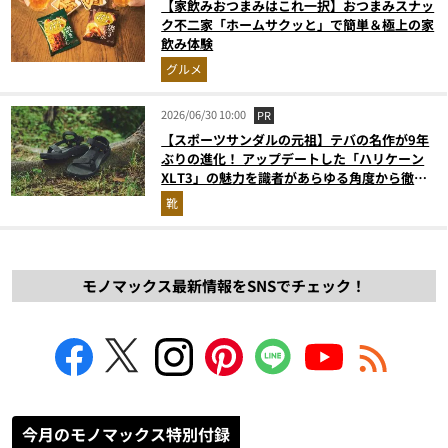
【家飲みおつまみはこれ一択】おつまみスナッ
ク不二家「ホームサクッと」で簡単＆極上の家
飲み体験
グルメ
2026/06/30 10:00
PR
【スポーツサンダルの元祖】テバの名作が9年
ぶりの進化！ アップデートした「ハリケーン
XLT3」の魅力を識者があらゆる角度から徹底
解説！
靴
モノマックス最新情報をSNSでチェック！
今月のモノマックス特別付録