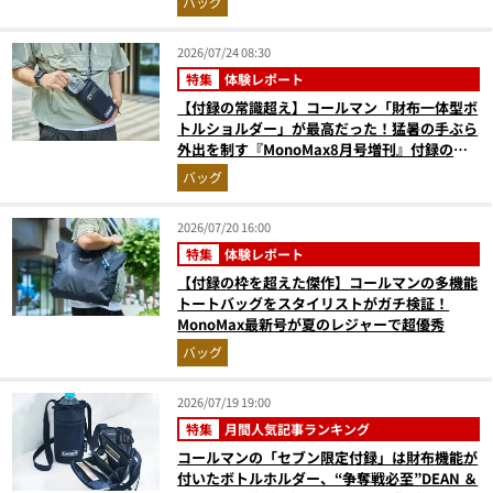
バッグ
版）
2026/07/24 08:30
特集
体験レポート
【付録の常識超え】コールマン「財布一体型ボ
トルショルダー」が最高だった！猛暑の手ぶら
外出を制す『MonoMax8月号増刊』付録の実
力をスタイリストが徹底レポ
バッグ
2026/07/20 16:00
特集
体験レポート
【付録の枠を超えた傑作】コールマンの多機能
トートバッグをスタイリストがガチ検証！
MonoMax最新号が夏のレジャーで超優秀
バッグ
2026/07/19 19:00
特集
月間人気記事ランキング
コールマンの「セブン限定付録」は財布機能が
付いたボトルホルダー、“争奪戦必至”DEAN ＆