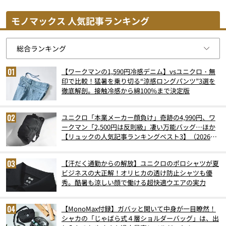
モノマックス 人気記事ランキング
【ワークマンの1,590円冷感デニム】vsユニクロ・無
印で比較！猛暑を乗り切る“涼感ロングパンツ”3選を
徹底解剖。接触冷感から綿100%まで決定版
ユニクロ「本業メーカー顔負け」奇跡の4,990円、ワ
ークマン「2,500円は反則級」凄い万能バッグ…ほか
【リュックの人気記事ランキングベスト3】（2026年
6月版）
【汗だく通勤からの解放】ユニクロのポロシャツが夏
ビジネスの大正解！オリヒカの透け防止シャツも優
秀。酷暑も涼しい顔で働ける超快適ウエアの実力
【MonoMax付録】ガバッと開いて中身が一目瞭然！
シャカの「じゃばら式４層ショルダーバッグ」は、出