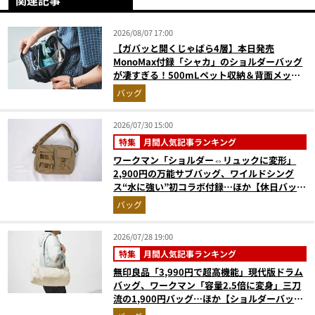
2026/08/07 17:00
【ガバッと開くじゃばら4層】本日発売
MonoMax付録「シャカ」のショルダーバッグ
が凄すぎる！500mLペット収納＆背面メッシ
ュでベタつかない
バッグ
2026/07/30 15:00
特集
月間人気記事ランキング
ワークマン「ショルダー⇔リュックに変形」
2,900円の万能サブバッグ、ワイルドシング
ス“水に強い”初コラボ付録…ほか【休日バッグ
の人気記事ランキングベスト3】（2026年6月
バッグ
版）
2026/07/28 19:00
特集
月間人気記事ランキング
無印良品「3,990円で超高機能」現代版ドラム
バッグ、ワークマン「容量2.5倍に変身」三刀
流の1,900円バッグ…ほか【ショルダーバッグ
の人気記事ランキングベスト3】（2026年6月