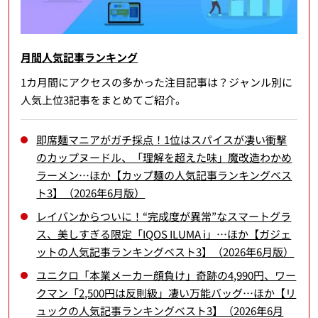
月間人気記事ランキング
1カ月間にアクセスの多かった注目記事は？ジャンル別に
人気上位3記事をまとめてご紹介。
即席麺マニアがガチ採点！1位はスパイスが凄い衝撃
のカップヌードル、「理解を超えた味」魔改造わかめ
ラーメン…ほか【カップ麺の人気記事ランキングベス
ト3】（2026年6月版）
レイバンからついに！“完成度が異常”なスマートグラ
ス、美しすぎる限定「IQOS ILUMA i」…ほか【ガジェ
ットの人気記事ランキングベスト3】（2026年6月版）
ユニクロ「本業メーカー顔負け」奇跡の4,990円、ワー
クマン「2,500円は反則級」凄い万能バッグ…ほか【リ
ュックの人気記事ランキングベスト3】（2026年6月