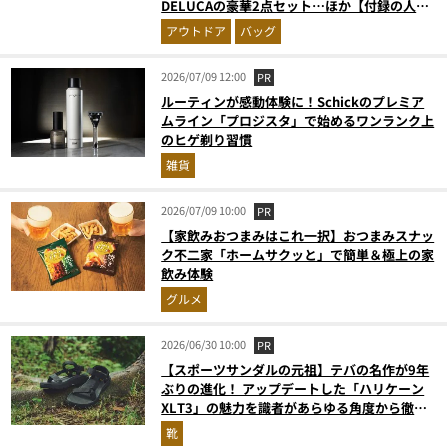
DELUCAの豪華2点セット…ほか【付録の人気
記事ランキングベスト3】（2026年6月版）
アウトドア
バッグ
2026/07/09 12:00
PR
ルーティンが感動体験に！Schickのプレミア
ムライン「プロジスタ」で始めるワンランク上
のヒゲ剃り習慣
雑貨
2026/07/09 10:00
PR
【家飲みおつまみはこれ一択】おつまみスナッ
ク不二家「ホームサクッと」で簡単＆極上の家
飲み体験
グルメ
2026/06/30 10:00
PR
【スポーツサンダルの元祖】テバの名作が9年
ぶりの進化！ アップデートした「ハリケーン
XLT3」の魅力を識者があらゆる角度から徹底
解説！
靴