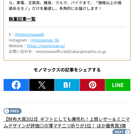
ら、家電、文房具、雑貨、クルマ、バイクまで、「価格以上の価
値あるモノ」だけを厳選し、多角的にお届けします！
執筆記事一覧
X：
@monomaxweb
Instagram：
@monomax_tkj
Website：
https://monomax.jp/
お問い合わせ：monomaxofficial@takarajimasha.co.jp
モノマックスの記事をシェアする
LINE
P
【財布大賞2023】ギフトとしても爆売れ！上質レザー＆ミニマ
ムデザインが評価◎の薄マチ二つ折りが1位！ ほか優秀賞3傑
N