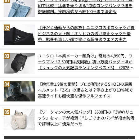
印で比較！猛暑を乗り切る“涼感ロングパンツ”3選を
徹底解剖。接触冷感から綿100%まで決定版
【汗だく通勤からの解放】ユニクロのポロシャツが夏
ビジネスの大正解！オリヒカの透け防止シャツも優
秀。酷暑も涼しい顔で働ける超快適ウエアの実力
ユニクロ「本業メーカー顔負け」奇跡の4,990円、ワ
ークマン「2,500円は反則級」凄い万能バッグ…ほか
【リュックの人気記事ランキングベスト3】（2026年
6月版）
【換気量1.9倍の衝撃】プロが解説するSHOEIの最新
ヘルメット「Z-9」の凄さとは？浮き上がり13%減で
高速ライドも超快適な傑作フルフェイス
【ワークマンの大人気バッグ】3500円の「3WAYリュ
ック」をマニアが絶賛！“しごできカバン”が撥水防汚
で評判以上に優秀だった