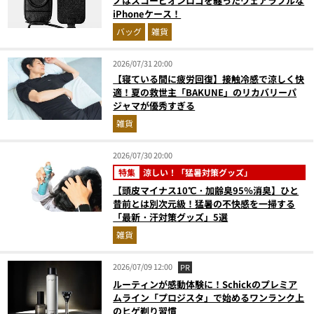
ノはスコーピオンロゴを纏ったウェアラブルな
iPhoneケース！
バッグ
雑貨
2026/07/31 20:00
【寝ている間に疲労回復】接触冷感で涼しく快
適！夏の救世主「BAKUNE」のリカバリーパ
ジャマが優秀すぎる
雑貨
2026/07/30 20:00
特集
涼しい！「猛暑対策グッズ」
【頭皮マイナス10℃・加齢臭95％消臭】ひと
昔前とは別次元級！猛暑の不快感を一掃する
「最新・汗対策グッズ」5選
雑貨
2026/07/09 12:00
PR
ルーティンが感動体験に！Schickのプレミア
ムライン「プロジスタ」で始めるワンランク上
のヒゲ剃り習慣