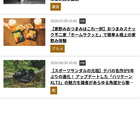
雑貨
2026/07/09 10:00
PR
【家飲みおつまみはこれ一択】おつまみスナッ
ク不二家「ホームサクッと」で簡単＆極上の家
飲み体験
グルメ
2026/06/30 10:00
PR
【スポーツサンダルの元祖】テバの名作が9年
ぶりの進化！ アップデートした「ハリケーン
XLT3」の魅力を識者があらゆる角度から徹底
解説！
靴