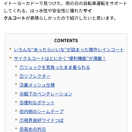
イトーヨーカドーで見つけた、雨の日の自転車運転をサポート
してくれる、はっ水性や安全性に優れた
サイ
クルコート
が素晴らしかったので紹介したいと思います。
CONTENTS
いろんな“あったらいいな”が詰まった傑作レインコート
サイクルコートはとにかく“便利機能”が満載！
①リュックを背負ったまま着られる
②リフレクター
③裏メッシュ仕様
④脇下のベンチレーション
⑤便利なポケット
⑥内側のシームテープ
⑦視界良好ワイドつば
⑧高めの衿元