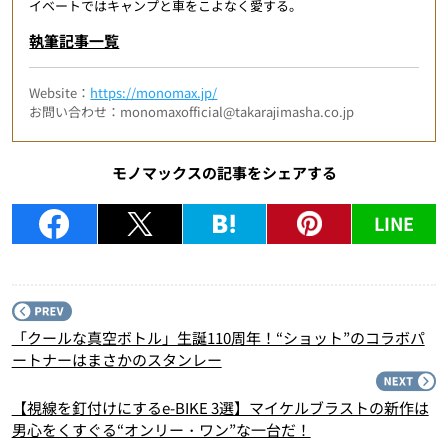
イベートではキャンプと車をこよなく愛する。
執筆記事一覧
Website：
https://monomax.jp/
お問い合わせ：monomaxofficial@takarajimasha.co.jp
モノマックスの記事をシェアする
LINE
P
「クールな真空ボトル」生誕110周年！“ショット”のコラボパ
ートナーはまさかのスタンレー
N
【視線を釘付けにするe-BIKE 3選】マイケルブラストの新作は
男心をくすぐる“オンリー・ワン”な一台だ！