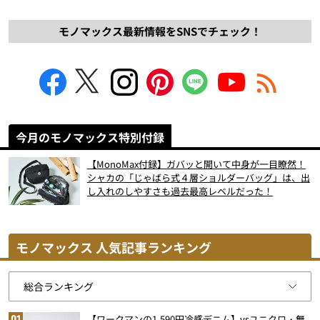
モノマックス最新情報をSNSでチェック！
今月のモノマックス特別付録
【MonoMax付録】ガバッと開いて中身が一目瞭然！
シャカの「じゃばら式４層ショルダーバッグ」は、出
し入れのしやすさも過去最高レベルだった！
モノマックス 人気記事ランキング
【ワークマンの1,590円冷感デニム】vsユニクロ・無