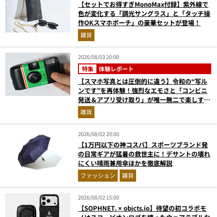
【セットでお得すぎMonoMax付録】紫外線で
色が変化する「調光サングラス」と「タッチ操
作OKスマホポーチ」の豪華セットが登場！
雑貨
2026/08/03 20:00
特集
体験レポート
【スマホ写真とは圧倒的に違う】令和の“写ル
ンです”を再体験！強烈なエモさと「コンビニ
発送＆アプリ受け取り」が唯一無二で楽しすぎ
た
雑貨
2026/08/02 20:00
【1万円以下の神コスパ】スポーツブランド発
の日常ギアが猛暑の救世主に！デサントの壊れ
にくい晴雨兼用傘ほかを徹底解説
ファッション
雑貨
2026/08/02 15:00
【SOPHNET. × objcts.io】待望の初コラボモ