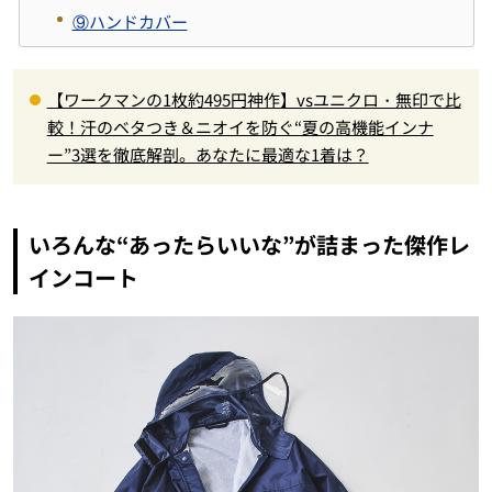
⑨ハンドカバー
【ワークマンの1枚約495円神作】vsユニクロ・無印で比
較！汗のベタつき＆ニオイを防ぐ“夏の高機能インナ
ー”3選を徹底解剖。あなたに最適な1着は？
いろんな“あったらいいな”が詰まった傑作レ
インコート