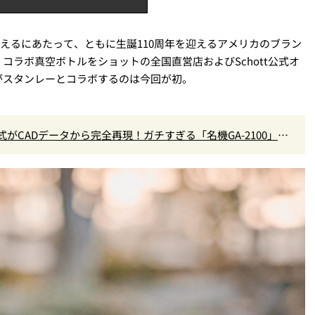
を迎えるにあたって、ともに生誕110周年を迎えるアメリカのブラン
コラボ真空ボトルをショットの全国直営店およびSchott公式オ
がスタンレーとコラボするのは今回が初。
CK公式がCADデータから完全再現！ガチすぎる「名機GA-2100」ア
い