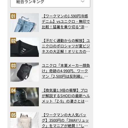
【ワークマンの1,590円冷感
デニム】vsユニクロ・無印で
比較！猛暑を乗り切る“涼感
ロングパンツ”3選を徹底解
剖。接触冷感から綿100%ま
【汗だく通勤からの解放】ユ
で決定版
ニクロのポロシャツが夏ビジ
ネスの大正解！オリヒカの透
け防止シャツも優秀。酷暑も
涼しい顔で働ける超快適ウエ
ユニクロ「本業メーカー顔負
アの実力
け」奇跡の4,990円、ワーク
マン「2,500円は反則級」凄
い万能バッグ…ほか【リュッ
クの人気記事ランキングベス
【換気量1.9倍の衝撃】プロ
ト3】（2026年6月版）
が解説するSHOEIの最新ヘル
メット「Z-9」の凄さとは？
浮き上がり13%減で高速ライ
ドも超快適な傑作フルフェイ
【ワークマンの大人気バッ
ス
グ】3500円の「3WAYリュッ
ク」をマニアが絶賛！“しご