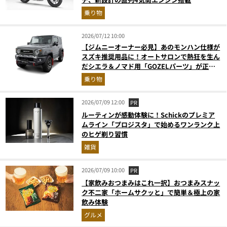
乗り物
2026/07/12 10:00
【ジムニーオーナー必見】あのモンハン仕様が
スズキ推奨用品に！オートサロンで熱狂を生ん
だシエラ＆ノマド用「GOZELパーツ」が正規
ディーラーで取り扱い開始
乗り物
2026/07/09 12:00
PR
ルーティンが感動体験に！Schickのプレミア
ムライン「プロジスタ」で始めるワンランク上
のヒゲ剃り習慣
雑貨
2026/07/09 10:00
PR
【家飲みおつまみはこれ一択】おつまみスナッ
ク不二家「ホームサクッと」で簡単＆極上の家
飲み体験
グルメ