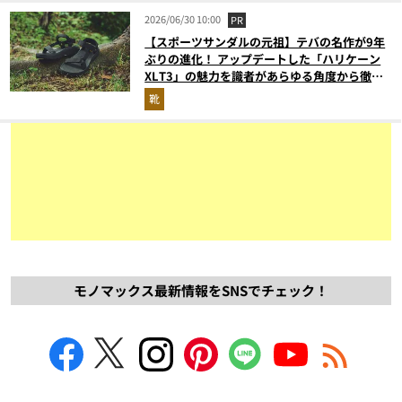
2026/06/30 10:00
PR
【スポーツサンダルの元祖】テバの名作が9年
ぶりの進化！ アップデートした「ハリケーン
XLT3」の魅力を識者があらゆる角度から徹底
解説！
靴
モノマックス最新情報をSNSでチェック！