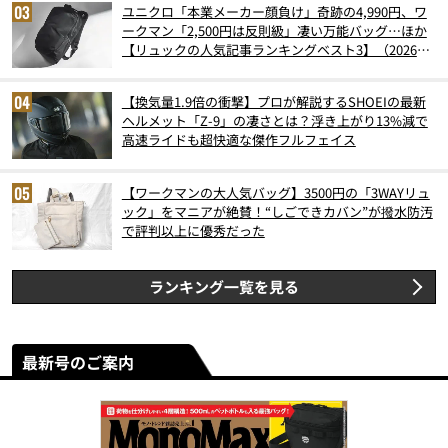
ユニクロ「本業メーカー顔負け」奇跡の4,990円、ワ
ークマン「2,500円は反則級」凄い万能バッグ…ほか
【リュックの人気記事ランキングベスト3】（2026年
6月版）
【換気量1.9倍の衝撃】プロが解説するSHOEIの最新
ヘルメット「Z-9」の凄さとは？浮き上がり13%減で
高速ライドも超快適な傑作フルフェイス
【ワークマンの大人気バッグ】3500円の「3WAYリュ
ック」をマニアが絶賛！“しごできカバン”が撥水防汚
で評判以上に優秀だった
ランキング一覧を見る
最新号のご案内