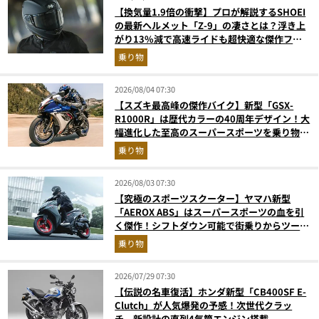
【換気量1.9倍の衝撃】プロが解説するSHOEI
の最新ヘルメット「Z-9」の凄さとは？浮き上
がり13%減で高速ライドも超快適な傑作フル
フェイス
乗り物
2026/08/04 07:30
【スズキ最高峰の傑作バイク】新型「GSX-
R1000R」は歴代カラーの40周年デザイン！大
幅進化した至高のスーパースポーツを乗り物ラ
イターが解説
乗り物
2026/08/03 07:30
【究極のスポーツスクーター】ヤマハ新型
「AEROX ABS」はスーパースポーツの血を引
く傑作！シフトダウン可能で街乗りからツーリ
ングまで最強
乗り物
2026/07/29 07:30
【伝説の名車復活】ホンダ新型「CB400SF E-
Clutch」が人気爆発の予感！次世代クラッ
チ、新設計の直列4気筒エンジン搭載