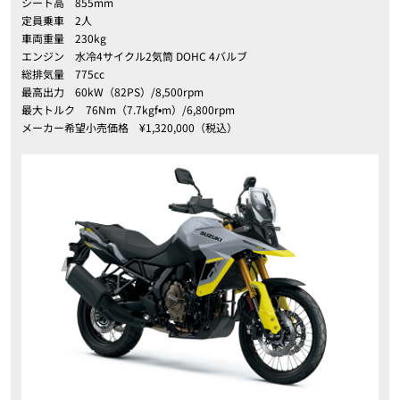
シート高 855mm
定員乗車 2人
車両重量 230kg
エンジン 水冷4サイクル2気筒 DOHC 4バルブ
総排気量 775cc
最高出力 60kW（82PS）/8,500rpm
最大トルク 76Nm（7.7kgf•m）/6,800rpm
メーカー希望小売価格 ¥1,320,000（税込）