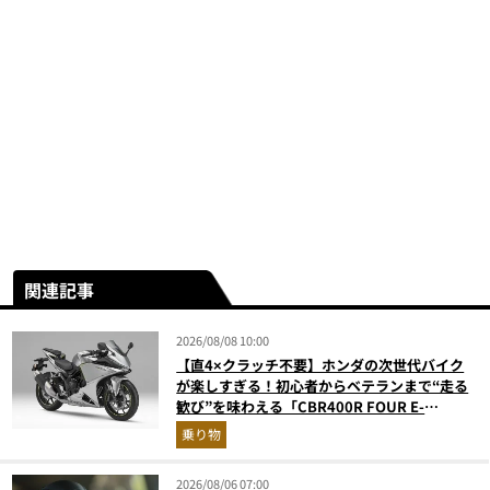
関連記事
2026/08/08 10:00
【直4×クラッチ不要】ホンダの次世代バイク
が楽しすぎる！初心者からベテランまで“走る
歓び”を味わえる「CBR400R FOUR E-
Clutch」を徹底解説
乗り物
2026/08/06 07:00