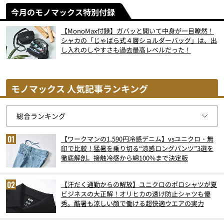
今月のモノマックス特別付録
【MonoMax付録】ガバッと開いて中身が一目瞭然！
シャカの「じゃばら式４層ショルダーバッグ」は、出
し入れのしやすさも過去最高レベルだった！
モノマックス 人気記事ランキング
【ワークマンの1,590円冷感デニム】vsユニクロ・無
印で比較！猛暑を乗り切る“涼感ロングパンツ”3選を
徹底解剖。接触冷感から綿100%まで決定版
【汗だく通勤からの解放】ユニクロのポロシャツが夏
ビジネスの大正解！オリヒカの透け防止シャツも優
秀。酷暑も涼しい顔で働ける超快適ウエアの実力