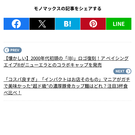
モノマックスの記事をシェアする
LINE
P
【懐かしい】2000年代初頭の「(B)」ロゴ復刻！ア ベイシング
エイプ®がニューエラとのコラボキャップを発売
N
「コスパ良すぎ」「インパクトはお店そのもの」マニアがガチ
で美味かった“超ド級”の濃厚豚骨カップ麺はどれ？注目3杯食
べ比べ！