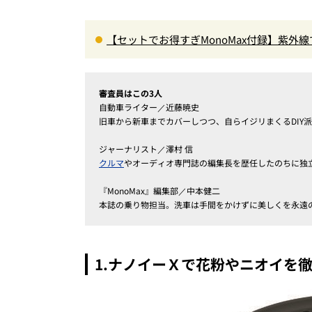
【セットでお得すぎMonoMax付録】紫外
ポーチ」の豪華セットが登場！
審査員はこの3人
自動車ライター／近藤暁史
旧車から新車までカバーしつつ、自らイジリまくるDIY
ジャーナリスト／澤村 信
クルマ
やオーディオ専門誌の編集長を歴任したのちに独
『MonoMax』編集部／中本健二
本誌の乗り物担当。洗車は手間をかけずに美しくを永遠
1.ナノイーＸで花粉やニオイを徹