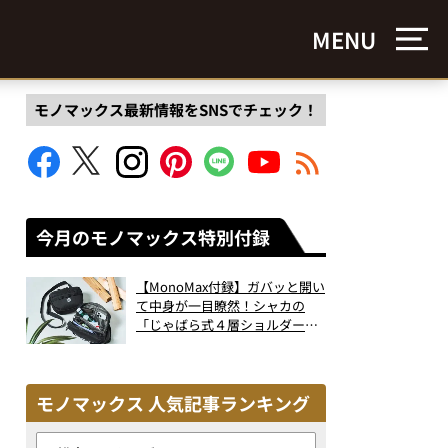
MENU
モノマックス最新情報をSNSでチェック！
今月のモノマックス特別付録
【MonoMax付録】ガバッと開い
て中身が一目瞭然！シャカの
「じゃばら式４層ショルダーバ
ッグ」は、出し入れのしやすさ
も過去最高レベルだった！
モノマックス 人気記事ランキング