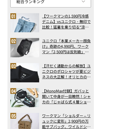
【ワークマンの1,590円冷感
デニム】vsユニクロ・無印で
比較！猛暑を乗り切る“涼感
ロングパンツ”3選を徹底解
剖。接触冷感から綿100%ま
ユニクロ「本業メーカー顔負
で決定版
け」奇跡の4,990円、ワーク
マン「2,500円は反則級」凄
い万能バッグ…ほか【リュッ
クの人気記事ランキングベス
【汗だく通勤からの解放】ユ
ト3】（2026年6月版）
ニクロのポロシャツが夏ビジ
ネスの大正解！オリヒカの透
け防止シャツも優秀。酷暑も
涼しい顔で働ける超快適ウエ
【MonoMax付録】ガバッと
アの実力
開いて中身が一目瞭然！シャ
カの「じゃばら式４層ショル
ダーバッグ」は、出し入れの
しやすさも過去最高レベルだ
ワークマン「ショルダー⇔リ
った！
ュックに変形」2,900円の万
能サブバッグ、ワイルドシン