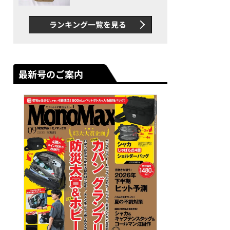
グス“水に強い”初コラボ付
録…ほか【休日バッグの人気
ランキング一覧を見る
記事ランキングベスト3】
（2026年6月版）
最新号のご案内