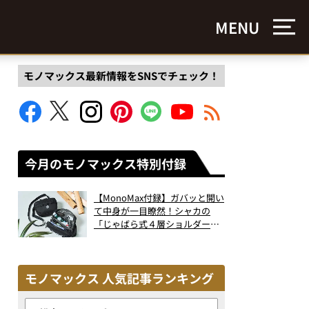
MENU
モノマックス最新情報をSNSでチェック！
今月のモノマックス特別付録
【MonoMax付録】ガバッと開い
て中身が一目瞭然！シャカの
「じゃばら式４層ショルダーバ
ッグ」は、出し入れのしやすさ
も過去最高レベルだった！
モノマックス 人気記事ランキング