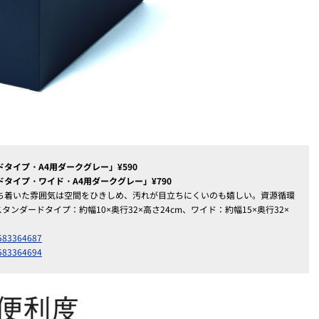
タイプ・A4用ダークグレー」¥590
タイプ・ワイド・A4用ダークグレー」¥790
ち着いた雰囲気は空間をひきしめ、汚れが目立ちにくいのも嬉しい。資源循環
ンダードタイプ：約幅10×奥行32×高さ24cm、ワイド：約幅15×奥行32×
0583364687
0583364694