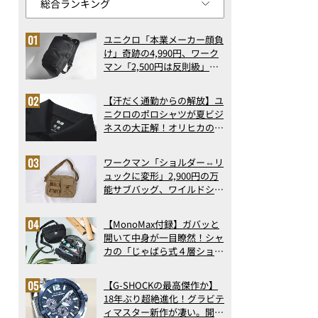
ユニクロ「本業メーカー顔負
け」奇跡の4,990円、ワーク
マン「2,500円は反則級」凄
い万能バッグ…ほか【リュッ
クの人気記事ランキングベス
【汗だく通勤からの解放】ユ
ト3】（2026年6月版）
ニクロのポロシャツが夏ビジ
ネスの大正解！オリヒカの透
け防止シャツも優秀。酷暑も
涼しい顔で働ける超快適ウエ
ワークマン「ショルダー⇔リ
アの実力
ュックに変形」2,900円の万
能サブバッグ、ワイルドシン
グス“水に強い”初コラボ付
録…ほか【休日バッグの人気
【MonoMax付録】ガバッと
記事ランキングベスト3】
開いて中身が一目瞭然！シャ
（2026年6月版）
カの「じゃばら式４層ショル
ダーバッグ」は、出し入れの
しやすさも過去最高レベルだ
【G-SHOCKの最高傑作か】
った！
18年ぶり超絶進化！グラビテ
ィマスター新作が凄い。開発