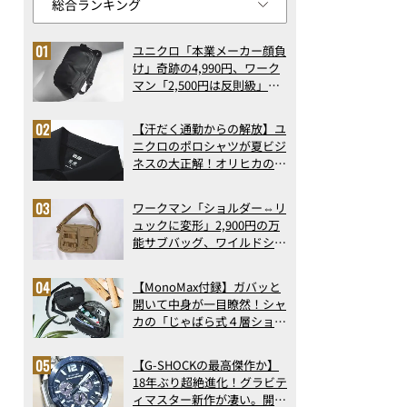
ユニクロ「本業メーカー顔負
け」奇跡の4,990円、ワーク
マン「2,500円は反則級」凄
い万能バッグ…ほか【リュッ
クの人気記事ランキングベス
【汗だく通勤からの解放】ユ
ト3】（2026年6月版）
ニクロのポロシャツが夏ビジ
ネスの大正解！オリヒカの透
け防止シャツも優秀。酷暑も
涼しい顔で働ける超快適ウエ
ワークマン「ショルダー⇔リ
アの実力
ュックに変形」2,900円の万
能サブバッグ、ワイルドシン
グス“水に強い”初コラボ付
録…ほか【休日バッグの人気
【MonoMax付録】ガバッと
記事ランキングベスト3】
開いて中身が一目瞭然！シャ
（2026年6月版）
カの「じゃばら式４層ショル
ダーバッグ」は、出し入れの
しやすさも過去最高レベルだ
【G-SHOCKの最高傑作か】
った！
18年ぶり超絶進化！グラビテ
ィマスター新作が凄い。開発