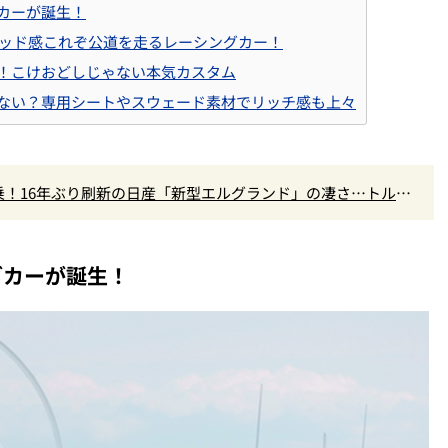
カーが誕生！
リッド感これぞ公道を走るレーシングカー！
！こけおどしじゃない本気カスタム
ない？専用シートやスウェード素材でリッチ感も上々
！16年ぶり刷新の日産「新型エルグランド」の凄さ…トルク5
高きデザインを徹底チェック
グカーが誕生！