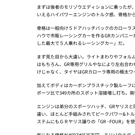
まずは後者のモリゾウエディションに乗ったが
いえるハイパワーエンジンのトルク感、骨格か
骨格は一般向け５ドアハッチバックのカローラ
ハウで市販レーシングカーを作るGRカンパニー
した最大で５人乗れるレーシングカー」だ。
まず見た目から大違い。ライトまわりやフォル
はもちろん、GR専用グリルやなにより左右合わ
けじゃなく、タイヤはGRカローラ専用の極太ワ
加えてボディはカーボンプラスチック製ルーフ
ポーツ比で349カ所のスポット溶接増し打ち。
エンジンは弟分のスポーツハッチ、GRヤリスと
違い、ほとんど手組みされてピークパワー&トルクは2
ステムにもＧＲヤリス譲りの「GR ｰFOUR」
気になる価格だがRZが525万円、モリゾウエデ