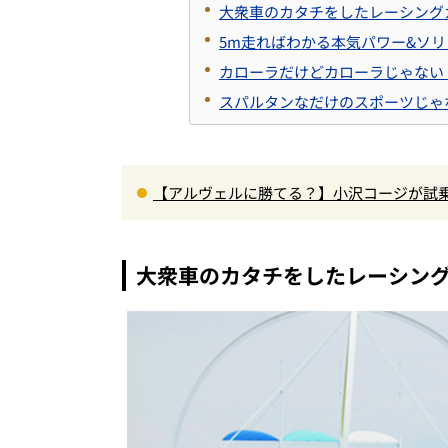
大衆車のカタチをしたレーシング
5m走ればわかる本気パワー&ソ
カローラだけどカローラじゃない
スパルタンなだけのスポーツじゃ
【アルヴェルに勝てる？】小沢コージが試乗
00Nm超の第3世代e-POWER＆和の格調
大衆車のカタチをしたレーシン