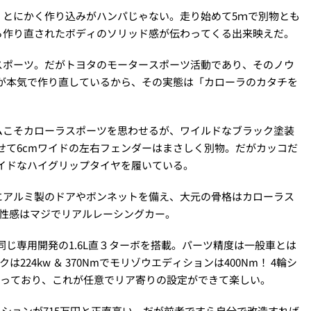
、とにかく作り込みがハンパじゃない。走り始めて5ｍで別物とも
ら作り直されたボディのソリッド感が伝わってくる出来映えだ。
スポーツ。だがトヨタのモータースポーツ活動であり、そのノウ
が本気で作り直しているから、その実態は「カローラのカタチを
ムこそカローラスポーツを思わせるが、ワイルドなブラック塗装
せて6cmワイドの左右フェンダーはまさしく別物。だがカッコだ
イドなハイグリップタイヤを履いている。
にアルミ製のドアやボンネットを備え、大元の骨格はカローラス
剛性感はマジでリアルレーシングカー。
同じ専用開発の1.6L直３ターボを搭載。パーツ精度は一般車とは
24kw ＆ 370Nmでモリゾウエディションは400Nm！ 4輪シ
を使っており、これが任意でリア寄りの設定ができて楽しい。
ィションが715万円と正直高い。だが前者ですら自分で改造すれば