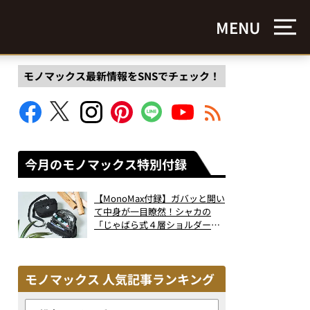
MENU
モノマックス最新情報をSNSでチェック！
今月のモノマックス特別付録
【MonoMax付録】ガバッと開い
て中身が一目瞭然！シャカの
「じゃばら式４層ショルダーバ
ッグ」は、出し入れのしやすさ
も過去最高レベルだった！
モノマックス 人気記事ランキング