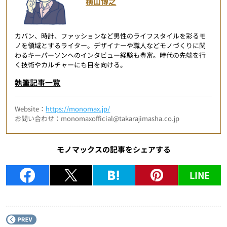
横山博之
カバン、時計、ファッションなど男性のライフスタイルを彩るモ
ノを領域とするライター。デザイナーや職人などモノづくりに関
わるキーパーソンへのインタビュー経験も豊富。時代の先端を行
く技術やカルチャーにも目を向ける。
執筆記事一覧
Website：
https://monomax.jp/
お問い合わせ：monomaxofficial@takarajimasha.co.jp
モノマックスの記事をシェアする
LINE
P