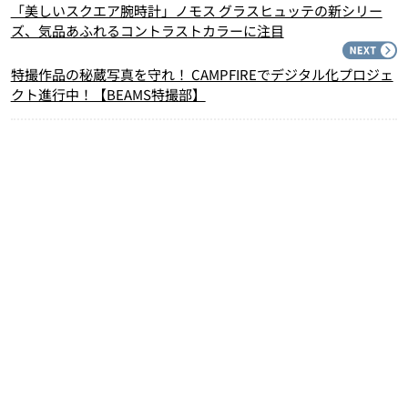
「美しいスクエア腕時計」ノモス グラスヒュッテの新シリー
ズ、気品あふれるコントラストカラーに注目
N
特撮作品の秘蔵写真を守れ！ CAMPFIREでデジタル化プロジェ
クト進行中！【BEAMS特撮部】