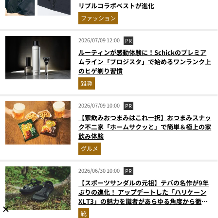
リプルコラボベストが進化
ファッション
2026/07/09 12:00
PR
ルーティンが感動体験に！Schickのプレミア
ムライン「プロジスタ」で始めるワンランク上
のヒゲ剃り習慣
雑貨
2026/07/09 10:00
PR
【家飲みおつまみはこれ一択】おつまみスナッ
ク不二家「ホームサクッと」で簡単＆極上の家
飲み体験
グルメ
2026/06/30 10:00
PR
【スポーツサンダルの元祖】テバの名作が9年
ぶりの進化！ アップデートした「ハリケーン
XLT3」の魅力を識者があらゆる角度から徹底
解説！
靴