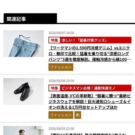
関連記事
2026/08/07 18:00
特集
涼しい！「猛暑対策グッズ」
【ワークマンの1,590円冷感デニム】vsユニク
ロ・無印で比較！猛暑を乗り切る“涼感ロング
パンツ”3選を徹底解剖。接触冷感から綿100%
まで決定版
ファッション
2026/08/06 20:00
特集
ビジネスマン必携！通勤快適モノ
【表面温度-3℃の革新靴】“酷暑に勝つ”最新ビ
ジネスウェアを解説！巨大通気口シューズ＆イ
オンの洗える1万円台セットアップほか
ファッション
靴
2026/08/05 22:00