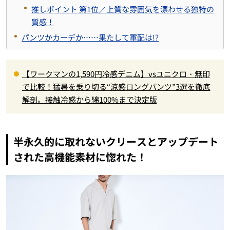
推しポイント 第1位／上質な雰囲気を漂わせる独特の
質感！
パンツかカーデか……果たして軍配は!?
【ワークマンの1,590円冷感デニム】vsユニクロ・無印
で比較！猛暑を乗り切る“涼感ロングパンツ”3選を徹底
解剖。接触冷感から綿100%まで決定版
半永久的に取れないクリースとアップデート
された高機能素材に惚れた！