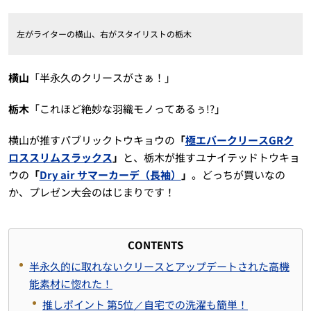
左がライターの横山、右がスタイリストの栃木
横山
「半永久のクリースがさぁ！」
栃木
「これほど絶妙な羽織モノってあるぅ!?」
横山が推すパブリックトウキョウの
「
極エバークリースGRク
ロススリムスラックス
」
と、栃木が推すユナイテッドトウキョ
ウの
「
Dry air サマーカーデ（長袖）
」
。どっちが買いなの
か、プレゼン大会のはじまりです！
CONTENTS
半永久的に取れないクリースとアップデートされた高機
能素材に惚れた！
推しポイント 第5位／自宅での洗濯も簡単！