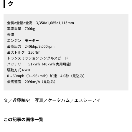
ク
全長×全幅×全高 3,350×1,685×1,115mm
車両重量 700kg
未満
エンジン モーター
最高出力 240bhp/9,000rpm
最大トルク 250Nm
トランスミッション シングルスピード
バッテリー 51kWh（40kWh 実用可能）
駆動方式 RWD
0→60mph（0→96km/h）加速 4.0秒（見込み）
最高速度 209km/h（見込み）
文／近藤暁史 写真／ケータハム／エスシーアイ
この記事の画像一覧