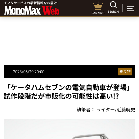
SEARCH
RANKING
2023/05/29 20:00
乗り物
「ケータハムセブンの電気自動車が登場」
試作段階だが市販化の可能性は高い!?
執筆者：
ライター/近藤暁史