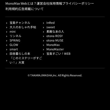
MonoMax Webとは？
運営会社
採用情報
プライバシーポリシー
利用規約
広告掲載について
宝島チャンネル
InRed
大人のおしゃれ手帖
sweet
mini
素敵なあの人
リンネル
otona ROSY
SPRiNG
otona MUSE
GLOW
MonoMax
smart
MonoMaster
田舎暮らしの本
宝島すごい！WEB
『このミステリーがすご
い！』大賞
© TAKARAJIMASHA,Inc. All Rights Reserved.