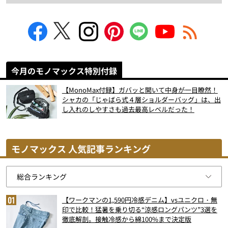
今月のモノマックス特別付録
【MonoMax付録】ガバッと開いて中身が一目瞭然！
シャカの「じゃばら式４層ショルダーバッグ」は、出
し入れのしやすさも過去最高レベルだった！
モノマックス 人気記事ランキング
【ワークマンの1,590円冷感デニム】vsユニクロ・無
印で比較！猛暑を乗り切る“涼感ロングパンツ”3選を
徹底解剖。接触冷感から綿100%まで決定版