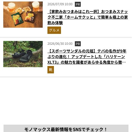
2026/07/09 10:00
PR
【家飲みおつまみはこれ一択】おつまみスナッ
ク不二家「ホームサクッと」で簡単＆極上の家
飲み体験
グルメ
2026/06/30 10:00
PR
【スポーツサンダルの元祖】テバの名作が9年
ぶりの進化！ アップデートした「ハリケーン
XLT3」の魅力を識者があらゆる角度から徹底
解説！
靴
モノマックス最新情報をSNSでチェック！