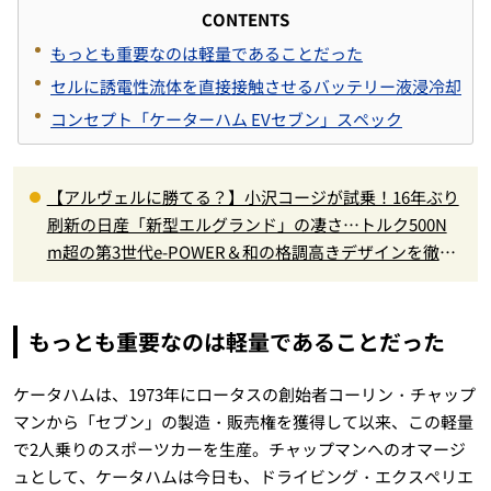
CONTENTS
もっとも重要なのは軽量であることだった
セルに誘電性流体を直接接触させるバッテリー液浸冷却
コンセプト「ケーターハム EVセブン」スペック
【アルヴェルに勝てる？】小沢コージが試乗！16年ぶり
刷新の日産「新型エルグランド」の凄さ…トルク500N
m超の第3世代e-POWER＆和の格調高きデザインを徹底
チェック
もっとも重要なのは軽量であることだった
ケータハムは、1973年にロータスの創始者コーリン・チャップ
マンから「セブン」の製造・販売権を獲得して以来、この軽量
で2人乗りのスポーツカーを生産。チャップマンへのオマージ
ュとして、ケータハムは今日も、ドライビング・エクスペリエ