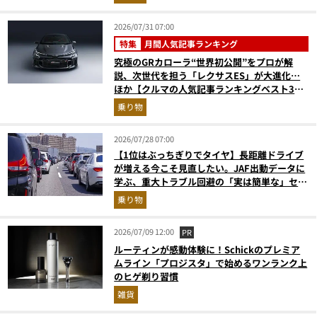
2026/07/31 07:00
特集
月間人気記事ランキング
究極のGRカローラ“世界初公開”をプロが解
説、次世代を担う「レクサスES」が大進化…
ほか【クルマの人気記事ランキングベスト3】
（2026年6月版）
乗り物
2026/07/28 07:00
【1位はぶっちぎりでタイヤ】長距離ドライブ
が増える今こそ見直したい。JAF出動データに
学ぶ、重大トラブル回避の「実は簡単な」セル
フメンテ術
乗り物
2026/07/09 12:00
PR
ルーティンが感動体験に！Schickのプレミア
ムライン「プロジスタ」で始めるワンランク上
のヒゲ剃り習慣
雑貨