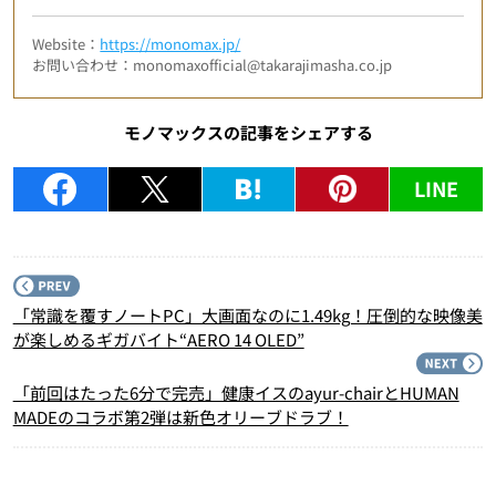
Website：
https://monomax.jp/
お問い合わせ：monomaxofficial@takarajimasha.co.jp
モノマックスの記事をシェアする
LINE
P
「常識を覆すノートPC」大画面なのに1.49kg！圧倒的な映像美
が楽しめるギガバイト“AERO 14 OLED”
N
「前回はたった6分で完売」健康イスのayur-chairとHUMAN
MADEのコラボ第2弾は新色オリーブドラブ！