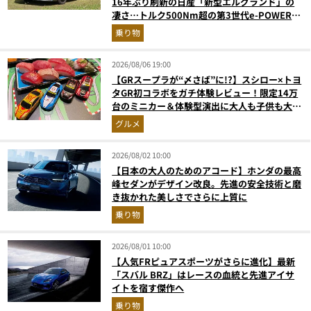
16年ぶり刷新の日産「新型エルグランド」の
凄さ…トルク500Nm超の第3世代e-POWER＆
和の格調高きデザインを徹底チェック
乗り物
2026/08/06 19:00
【GRスープラが“〆さば”に!?】スシロー×トヨ
タGR初コラボをガチ体験レビュー！限定14万
台のミニカー＆体験型演出に大人も子供も大興
奮間違いなし
グルメ
2026/08/02 10:00
【日本の大人のためのアコード】ホンダの最高
峰セダンがデザイン改良。先進の安全技術と磨
き抜かれた美しさでさらに上質に
乗り物
2026/08/01 10:00
【人気FRピュアスポーツがさらに進化】最新
「スバル BRZ」はレースの血統と先進アイサ
イトを宿す傑作へ
乗り物