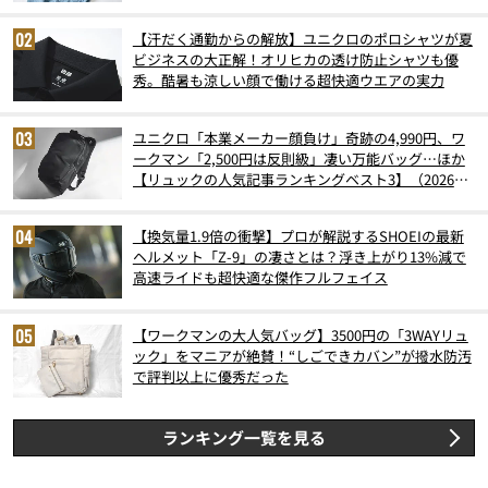
【汗だく通勤からの解放】ユニクロのポロシャツが夏
ビジネスの大正解！オリヒカの透け防止シャツも優
秀。酷暑も涼しい顔で働ける超快適ウエアの実力
ユニクロ「本業メーカー顔負け」奇跡の4,990円、ワ
ークマン「2,500円は反則級」凄い万能バッグ…ほか
【リュックの人気記事ランキングベスト3】（2026年
6月版）
【換気量1.9倍の衝撃】プロが解説するSHOEIの最新
ヘルメット「Z-9」の凄さとは？浮き上がり13%減で
高速ライドも超快適な傑作フルフェイス
【ワークマンの大人気バッグ】3500円の「3WAYリュ
ック」をマニアが絶賛！“しごできカバン”が撥水防汚
で評判以上に優秀だった
ランキング一覧を見る