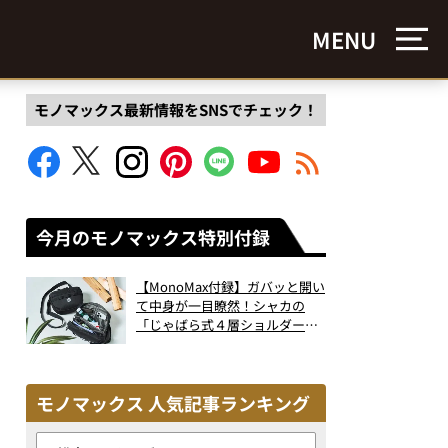
MENU
モノマックス最新情報をSNSでチェック！
今月のモノマックス特別付録
【MonoMax付録】ガバッと開い
て中身が一目瞭然！シャカの
「じゃばら式４層ショルダーバ
ッグ」は、出し入れのしやすさ
も過去最高レベルだった！
モノマックス 人気記事ランキング