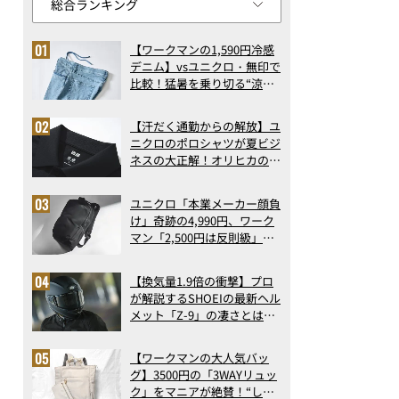
【ワークマンの1,590円冷感
デニム】vsユニクロ・無印で
比較！猛暑を乗り切る“涼感
ロングパンツ”3選を徹底解
剖。接触冷感から綿100%ま
【汗だく通勤からの解放】ユ
で決定版
ニクロのポロシャツが夏ビジ
ネスの大正解！オリヒカの透
け防止シャツも優秀。酷暑も
涼しい顔で働ける超快適ウエ
ユニクロ「本業メーカー顔負
アの実力
け」奇跡の4,990円、ワーク
マン「2,500円は反則級」凄
い万能バッグ…ほか【リュッ
クの人気記事ランキングベス
【換気量1.9倍の衝撃】プロ
ト3】（2026年6月版）
が解説するSHOEIの最新ヘル
メット「Z-9」の凄さとは？
浮き上がり13%減で高速ライ
ドも超快適な傑作フルフェイ
【ワークマンの大人気バッ
ス
グ】3500円の「3WAYリュッ
ク」をマニアが絶賛！“しご