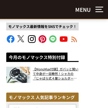
MENU
モノマックス最新情報をSNSでチェック！
今月のモノマックス特別付録
【MonoMax付録】ガバッと開い
て中身が一目瞭然！シャカの
「じゃばら式４層ショルダーバ
ッグ」は、出し入れのしやすさ
も過去最高レベルだった！
モノマックス 人気記事ランキング