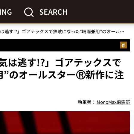
ING
SEARCH
「雨や水は通さず、蒸気は逃す!?」ゴアテックスで無敵になった“晴雨兼用”のオールスターⓇ新作に注目
靴
気は逃す!?」ゴアテックスで
用”のオールスターⓇ新作に注
執筆者：
MonoMax編集部