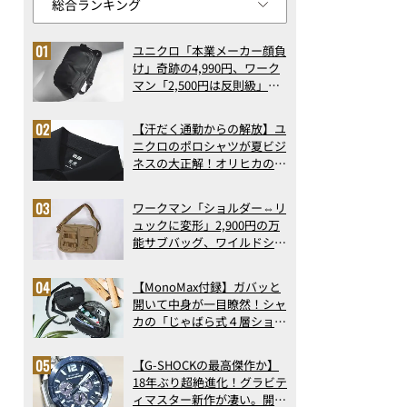
ユニクロ「本業メーカー顔負
け」奇跡の4,990円、ワーク
マン「2,500円は反則級」凄
い万能バッグ…ほか【リュッ
クの人気記事ランキングベス
【汗だく通勤からの解放】ユ
ト3】（2026年6月版）
ニクロのポロシャツが夏ビジ
ネスの大正解！オリヒカの透
け防止シャツも優秀。酷暑も
涼しい顔で働ける超快適ウエ
ワークマン「ショルダー⇔リ
アの実力
ュックに変形」2,900円の万
能サブバッグ、ワイルドシン
グス“水に強い”初コラボ付
録…ほか【休日バッグの人気
【MonoMax付録】ガバッと
記事ランキングベスト3】
開いて中身が一目瞭然！シャ
（2026年6月版）
カの「じゃばら式４層ショル
ダーバッグ」は、出し入れの
しやすさも過去最高レベルだ
【G-SHOCKの最高傑作か】
った！
18年ぶり超絶進化！グラビテ
ィマスター新作が凄い。開発