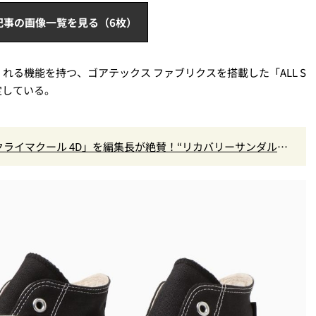
記事の画像一覧を見る（6枚）
る機能を持つ、ゴアテックス ファブリクスを搭載した「ALL S
定している。
クライマクール 4D」を編集長が絶賛！“リカバリーサンダル級
』Vol.173