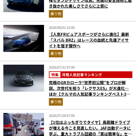
峰セダンがデザイン改良。先進の安全技術と磨
き抜かれた美しさでさらに上質に
乗り物
2026/08/01 10:00
【人気FRピュアスポーツがさらに進化】最新
「スバル BRZ」はレースの血統と先進アイサ
イトを宿す傑作へ
乗り物
2026/07/31 07:00
特集
月間人気記事ランキング
究極のGRカローラ“世界初公開”をプロが解
説、次世代を担う「レクサスES」が大進化…
ほか【クルマの人気記事ランキングベスト3】
（2026年6月版）
乗り物
2026/07/28 07:00
【1位はぶっちぎりでタイヤ】長距離ドライブ
が増える今こそ見直したい。JAF出動データに
学ぶ、重大トラブル回避の「実は簡単な」セル