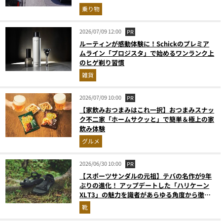
フメンテ術
乗り物
2026/07/09 12:00
PR
ルーティンが感動体験に！Schickのプレミア
ムライン「プロジスタ」で始めるワンランク上
のヒゲ剃り習慣
雑貨
2026/07/09 10:00
PR
【家飲みおつまみはこれ一択】おつまみスナッ
ク不二家「ホームサクッと」で簡単＆極上の家
飲み体験
グルメ
2026/06/30 10:00
PR
【スポーツサンダルの元祖】テバの名作が9年
ぶりの進化！ アップデートした「ハリケーン
XLT3」の魅力を識者があらゆる角度から徹底
解説！
靴