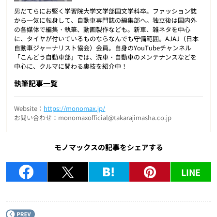
男だてらにお堅く学習院大学文学部国文学科卒。ファッション誌
から一気に転身して、自動車専門誌の編集部へ。独立後は国内外
の各媒体で編集・執筆、動画製作なども。新車、雑ネタを中心
に、タイヤが付いているものならなんでも守備範囲。AJAJ（日本
自動車ジャーナリスト協会）会員。自身のYouTubeチャンネル
「こんどう自動車部」では、洗車・自動車のメンテナンスなどを
中心に、クルマに関わる裏技を紹介中！
執筆記事一覧
Website：
https://monomax.jp/
お問い合わせ：monomaxofficial@takarajimasha.co.jp
モノマックスの記事をシェアする
LINE
P