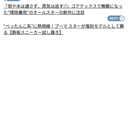
「雨や水は通さず、蒸気は逃す!?」ゴアテックスで無敵になっ
た“晴雨兼用”のオールスターⓇ新作に注目
N
“ぺったんこ系”に熱視線！プーマ スターが復刻モデルとして蘇
る【鉄板スニーカー試し履き】