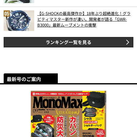
【G-SHOCKの最高傑作か】18年ぶり超絶進化！グラ
ビティマスター新作が凄い。開発者が語る「GWR-
B3000」最新ムーブメントの衝撃
ランキング一覧を見る
最新号のご案内