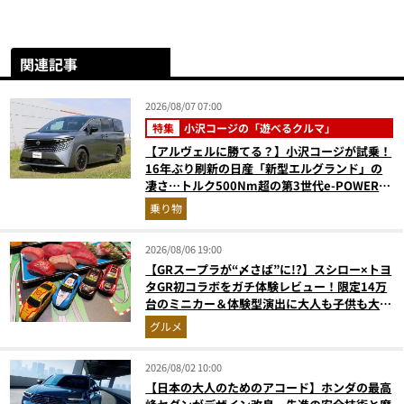
関連記事
2026/08/07 07:00
特集
小沢コージの「遊べるクルマ」
【アルヴェルに勝てる？】小沢コージが試乗！
16年ぶり刷新の日産「新型エルグランド」の
凄さ…トルク500Nm超の第3世代e-POWER＆
和の格調高きデザインを徹底チェック
乗り物
2026/08/06 19:00
【GRスープラが“〆さば”に!?】スシロー×トヨ
タGR初コラボをガチ体験レビュー！限定14万
台のミニカー＆体験型演出に大人も子供も大興
奮間違いなし
グルメ
2026/08/02 10:00
【日本の大人のためのアコード】ホンダの最高