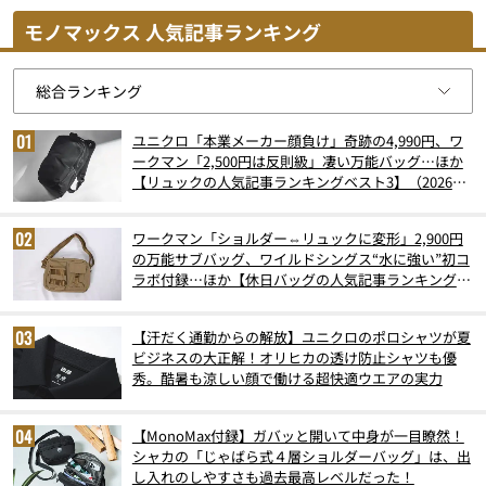
モノマックス 人気記事ランキング
ユニクロ「本業メーカー顔負け」奇跡の4,990円、ワ
ークマン「2,500円は反則級」凄い万能バッグ…ほか
【リュックの人気記事ランキングベスト3】（2026年
6月版）
ワークマン「ショルダー⇔リュックに変形」2,900円
の万能サブバッグ、ワイルドシングス“水に強い”初コ
ラボ付録…ほか【休日バッグの人気記事ランキングベ
スト3】（2026年6月版）
【汗だく通勤からの解放】ユニクロのポロシャツが夏
ビジネスの大正解！オリヒカの透け防止シャツも優
秀。酷暑も涼しい顔で働ける超快適ウエアの実力
【MonoMax付録】ガバッと開いて中身が一目瞭然！
シャカの「じゃばら式４層ショルダーバッグ」は、出
し入れのしやすさも過去最高レベルだった！