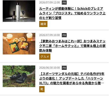
2026/07/09 12:00
PR
ルーティンが感動体験に！Schickのプレミア
ムライン「プロジスタ」で始めるワンランク上
のヒゲ剃り習慣
雑貨
2026/07/09 10:00
PR
【家飲みおつまみはこれ一択】おつまみスナッ
ク不二家「ホームサクッと」で簡単＆極上の家
飲み体験
グルメ
2026/06/30 10:00
PR
【スポーツサンダルの元祖】テバの名作が9年
ぶりの進化！ アップデートした「ハリケーン
XLT3」の魅力を識者があらゆる角度から徹底
解説！
靴