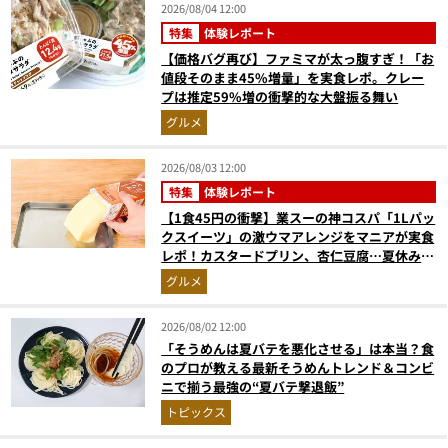
2026/08/04 12:00
特集
体験レポート
【価格バグ再び】ファミマが太っ腹すぎ！「お
値段そのまま45%増量」を実食レポ。クレー
プは推定59%増の衝撃的な大盤振る舞い
グルメ
2026/08/03 12:00
特集
体験レポート
【1食45円の衝撃】業スーの神コスパ「1Lパッ
クスイーツ」の激ウマアレンジをマニアが実食
レポ！カスタードプリン、杏仁豆腐…夏休みの
おやつに最強すぎた
グルメ
2026/08/02 12:00
「そうめんは夏バテを悪化させる」は本当？食
のプロが教える最新そうめんトレンド＆コンビ
ニで揃う最強の“夏バテ撃退飯”
トピックス