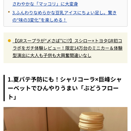
さわやかな「マッコリ」に大変身
3.ふんわりなめらかな豆乳アイスにちょい足し。驚き
の“味の3変化”を楽しめる！
【GRスープラが“〆さば”に!?】スシロー×トヨタGR初コ
ラボをガチ体験レビュー！限定14万台のミニカー＆体験
型演出に大人も子供も大興奮間違いなし
1.夏バテ予防にも！シャリコーラ×巨峰シャ
ーベットでひんやりうまい「ぶどうフロー
ト」