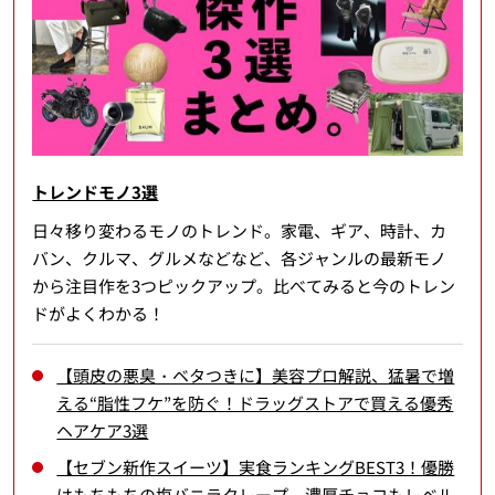
トレンドモノ3選
日々移り変わるモノのトレンド。家電、ギア、時計、カ
バン、クルマ、グルメなどなど、各ジャンルの最新モノ
から注目作を3つピックアップ。比べてみると今のトレン
ドがよくわかる！
【頭皮の悪臭・ベタつきに】美容プロ解説、猛暑で増
える“脂性フケ”を防ぐ！ドラッグストアで買える優秀
ヘアケア3選
【セブン新作スイーツ】実食ランキングBEST3！優勝
はもちもちの塩バニラクレープ、濃厚チョコもレベル