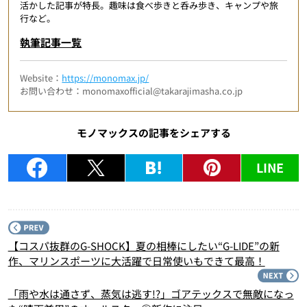
活かした記事が特長。趣味は食べ歩きと呑み歩き、キャンプや旅
行など。
執筆記事一覧
Website：
https://monomax.jp/
お問い合わせ：monomaxofficial@takarajimasha.co.jp
モノマックスの記事をシェアする
LINE
P
【コスパ抜群のG-SHOCK】夏の相棒にしたい“G-LIDE”の新
作、マリンスポーツに大活躍で日常使いもできて最高！
N
「雨や水は通さず、蒸気は逃す!?」ゴアテックスで無敵になっ