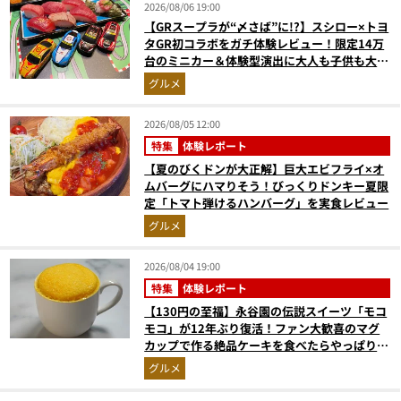
2026/08/06 19:00
【GRスープラが“〆さば”に!?】スシロー×トヨ
タGR初コラボをガチ体験レビュー！限定14万
台のミニカー＆体験型演出に大人も子供も大興
奮間違いなし
グルメ
2026/08/05 12:00
特集
体験レポート
【夏のびくドンが大正解】巨大エビフライ×オ
ムバーグにハマりそう！びっくりドンキー夏限
定「トマト弾けるハンバーグ」を実食レビュー
グルメ
2026/08/04 19:00
特集
体験レポート
【130円の至福】永谷園の伝説スイーツ「モコ
モコ」が12年ぶり復活！ファン大歓喜のマグ
カップで作る絶品ケーキを食べたらやっぱり最
高にウマかった
グルメ