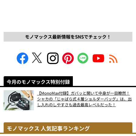
モノマックス最新情報をSNSでチェック！
今月のモノマックス特別付録
【MonoMax付録】ガバッと開いて中身が一目瞭然！
シャカの「じゃばら式４層ショルダーバッグ」は、出
し入れのしやすさも過去最高レベルだった！
モノマックス 人気記事ランキング