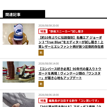
関連記事
2026/08/08 20:00
特集
"鉄板スニーカー"試し履き
【約10年ぶりに伝説復刻】名機エア ジョーダ
ン 3 “True Blue”をエディターが試し履き！上
質レザーとエレファント柄が放つ圧倒的存在感
靴
2026/08/08 14:00
【コンバース好き必見】90年代の星入りトウ
ガードを再現！ヴィンテージ顔の「ワンスタ
ー」が履き心地もアップデート
靴
2026/08/06 18:00
特集
編集長が注目する新作「コレ買いです」
【360°風が突き抜ける】アディダス最新「ク