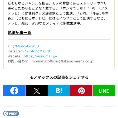
どあらゆるジャンルを担当。モノの背景にあるストーリーや作り
手のこだわりをこよなく愛する。『ホンマでっか！？TV』（フジ
テレビ）には便利グッズ評論家として出演。『ZIP!』『午前0時の
森』（ともに日本テレビ）にはモノのプロとして出演するなど、
テレビ、雑誌、WEBなどメディアに多数出演中。
執筆記事一覧
X：
@MonoMaxWEB
Instagram：
@MonoMax_tkj
Website：
https://monomax.jp/
お問い合わせ：monomaxofficial@takarajimasha.co.jp
モノマックスの記事をシェアする
LINE
P