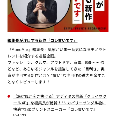
編集長が注目する新作「コレ買いです」
『MonoMax』編集長・奥家がいま一番気になるモノやト
レンドを紹介する連載企画。
ファッション、クルマ、アウトドア、家電、時計……な
どなど、あらゆるジャンルを担当してきた「目利き」奥
家が注目する新作とは？ “買い”な注目作の魅力を余すこ
となくレビューします！
【360°風が突き抜ける】アディダス最新「クライマク
ール 4D」を編集長が絶賛！“リカバリーサンダル級に
快適”な3Dプリントスニーカー『コレ買いです』
Vol.173