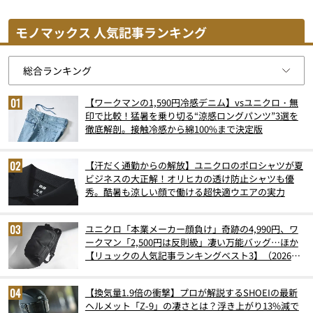
モノマックス 人気記事ランキング
【ワークマンの1,590円冷感デニム】vsユニクロ・無
印で比較！猛暑を乗り切る“涼感ロングパンツ”3選を
徹底解剖。接触冷感から綿100%まで決定版
【汗だく通勤からの解放】ユニクロのポロシャツが夏
ビジネスの大正解！オリヒカの透け防止シャツも優
秀。酷暑も涼しい顔で働ける超快適ウエアの実力
ユニクロ「本業メーカー顔負け」奇跡の4,990円、ワ
ークマン「2,500円は反則級」凄い万能バッグ…ほか
【リュックの人気記事ランキングベスト3】（2026年
6月版）
【換気量1.9倍の衝撃】プロが解説するSHOEIの最新
ヘルメット「Z-9」の凄さとは？浮き上がり13%減で