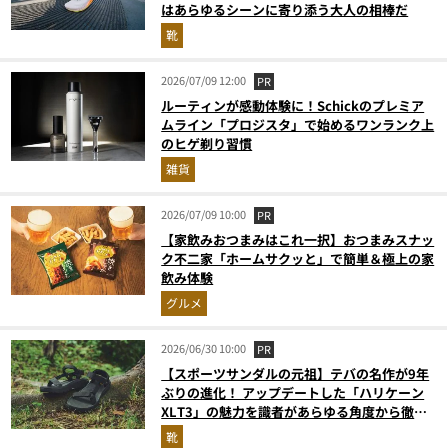
はあらゆるシーンに寄り添う大人の相棒だ
靴
2026/07/09 12:00
PR
ルーティンが感動体験に！Schickのプレミア
ムライン「プロジスタ」で始めるワンランク上
のヒゲ剃り習慣
雑貨
2026/07/09 10:00
PR
【家飲みおつまみはこれ一択】おつまみスナッ
ク不二家「ホームサクッと」で簡単＆極上の家
飲み体験
グルメ
2026/06/30 10:00
PR
【スポーツサンダルの元祖】テバの名作が9年
ぶりの進化！ アップデートした「ハリケーン
XLT3」の魅力を識者があらゆる角度から徹底
解説！
靴