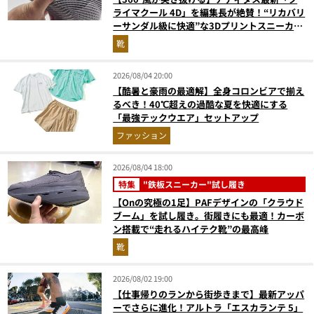
ライマクール 4D」を編集長が絶賛！“リカバリ
ーサンダル級に快適”な3Dプリントスニーカー
『コレ買いです』Vol.173
靴
2026/08/04 20:00
【酷暑と豪雨の最適解】全身コロンビアで揃え
るべき！40℃超えの過酷な夏を快適にする
「最強テックウエア」セットアップ
ファッション
2026/08/04 18:00
特集
"鉄板スニーカー"試し履き
【Onの究極の1足】PAFデザインの「クラウド
ブーム」を試し履き。街履きにも最適！カーボ
ン搭載で“走れるハイテク靴”の最高峰
靴
2026/08/02 19:00
【仕事帰りのランから街歩きまで】最新アッパ
ーでさらに進化！アルトラ「エスカランテ 5」