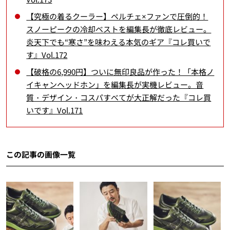
【究極の着るクーラー】ペルチェ×ファンで圧倒的！
スノーピークの冷却ベストを編集長が徹底レビュー。
炎天下でも“寒さ”を味わえる本気のギア『コレ買いで
す』Vol.172
【破格の6,990円】ついに無印良品が作った！「本格ノ
イキャンヘッドホン」を編集長が実機レビュー。音
質・デザイン・コスパすべてが大正解だった『コレ買
いです』Vol.171
この記事の画像一覧