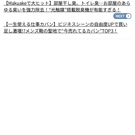
【Makuakeで大ヒット】部屋干し臭、トイレ臭…お部屋のあら
ゆる臭いを強力除去！“光触媒”搭載脱臭機が有能すぎる！
N
【一生使える仕事カバン】ビジネスシーンの自由度UPで買い
足し激増!?メンズ鞄の聖地で“今売れてるカバン”TOP3！