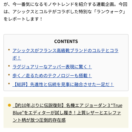
が、今一番気になるモノやトレンドを紹介する連載企画。今回
は、アシックスとコルテがコラボした特別な「ランウォーク」
をレポートします！
CONTENTS
アシックスがフランス高級靴ブランドのコルテとコラ
ボ！
ラグジュアリーなアッパー表現に驚く！
歩く／走るためのテクノロジーも搭載！
【総評】先進性と伝統を見事に融合させた一足だ！
【約10年ぶりに伝説復刻】名機エア ジョーダン 3 “True
Blue”をエディターが試し履き！上質レザーとエレファ
ント柄が放つ圧倒的存在感