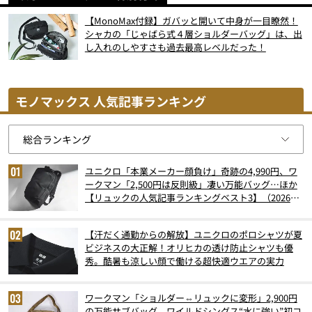
【MonoMax付録】ガバッと開いて中身が一目瞭然！
シャカの「じゃばら式４層ショルダーバッグ」は、出
し入れのしやすさも過去最高レベルだった！
モノマックス 人気記事ランキング
ユニクロ「本業メーカー顔負け」奇跡の4,990円、ワ
ークマン「2,500円は反則級」凄い万能バッグ…ほか
【リュックの人気記事ランキングベスト3】（2026年
6月版）
【汗だく通勤からの解放】ユニクロのポロシャツが夏
ビジネスの大正解！オリヒカの透け防止シャツも優
秀。酷暑も涼しい顔で働ける超快適ウエアの実力
ワークマン「ショルダー⇔リュックに変形」2,900円
の万能サブバッグ、ワイルドシングス“水に強い”初コ