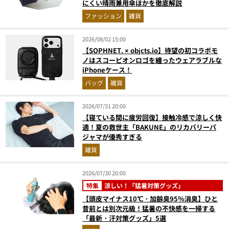
にくい晴雨兼用傘ほかを徹底解説
ファッション
雑貨
2026/08/02 15:00
【SOPHNET. × objcts.io】待望の初コラボモ
ノはスコーピオンロゴを纏ったウェアラブルな
iPhoneケース！
バッグ
雑貨
2026/07/31 20:00
【寝ている間に疲労回復】接触冷感で涼しく快
適！夏の救世主「BAKUNE」のリカバリーパ
ジャマが優秀すぎる
雑貨
2026/07/30 20:00
特集
涼しい！「猛暑対策グッズ」
【頭皮マイナス10℃・加齢臭95％消臭】ひと
昔前とは別次元級！猛暑の不快感を一掃する
「最新・汗対策グッズ」5選