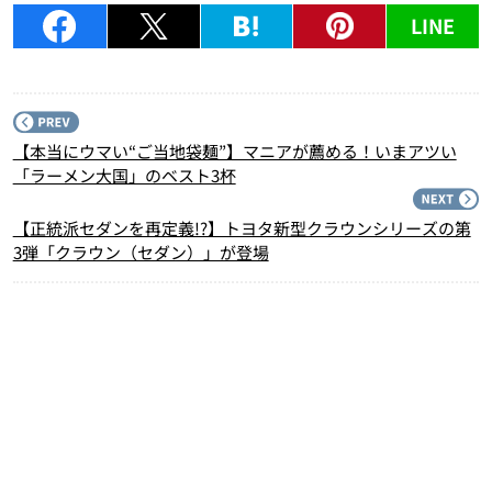
LINE
P
【本当にウマい“ご当地袋麺”】マニアが薦める！いまアツい
「ラーメン大国」のベスト3杯
N
【正統派セダンを再定義!?】トヨタ新型クラウンシリーズの第
3弾「クラウン（セダン）」が登場