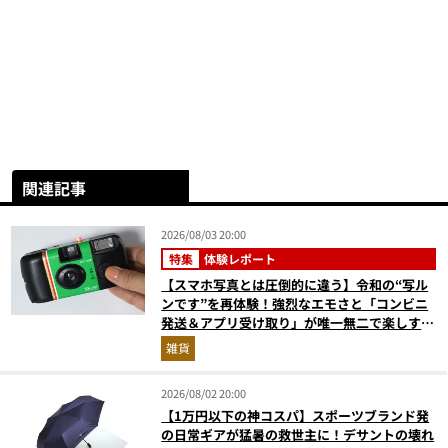
関連記事
2026/08/03 20:00
特集
体験レポート
【スマホ写真とは圧倒的に違う】令和の“写ル
ンです”を再体験！強烈なエモさと「コンビニ
発送＆アプリ受け取り」が唯一無二で楽しすぎ
た
雑貨
2026/08/02 20:00
【1万円以下の神コスパ】スポーツブランド発
の日常ギアが猛暑の救世主に！デサントの壊れ