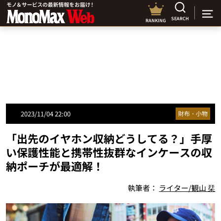
SEARCH
RANKING
2023/11/04 22:00
財布・小物
「出先のイヤホン収納どうしてる？」手厚
い保護性能と携帯性抜群なインケースの収
納ポーチが最適解！
執筆者：
ライター/観山 栞