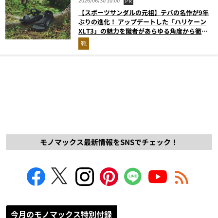
PR
【スポーツサンダルの元祖】テバの名作が9年
ぶりの進化！ アップデートした「ハリケーン
XLT3」の魅力を識者があらゆる角度から徹底
解説！
靴
モノマックス最新情報をSNSでチェック！
今月のモノマックス特別付録