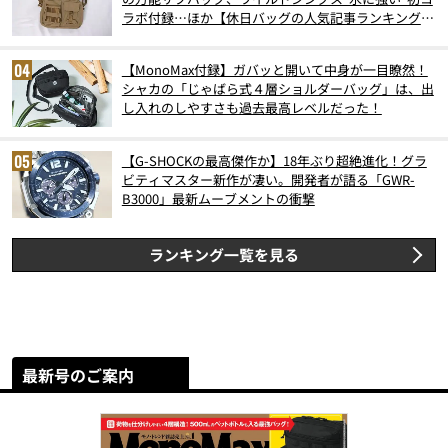
ラボ付録…ほか【休日バッグの人気記事ランキングベ
スト3】（2026年6月版）
【MonoMax付録】ガバッと開いて中身が一目瞭然！
シャカの「じゃばら式４層ショルダーバッグ」は、出
し入れのしやすさも過去最高レベルだった！
【G-SHOCKの最高傑作か】18年ぶり超絶進化！グラ
ビティマスター新作が凄い。開発者が語る「GWR-
B3000」最新ムーブメントの衝撃
ランキング一覧を見る
最新号のご案内