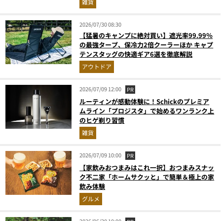
雑貨
2026/07/30 08:30
【猛暑のキャンプに絶対買い】遮光率99.99％
の最強タープ、保冷力2倍クーラーほか キャプ
テンスタッグの快適ギア6選を徹底解説
アウトドア
2026/07/09 12:00
PR
ルーティンが感動体験に！Schickのプレミア
ムライン「プロジスタ」で始めるワンランク上
のヒゲ剃り習慣
雑貨
2026/07/09 10:00
PR
【家飲みおつまみはこれ一択】おつまみスナッ
ク不二家「ホームサクッと」で簡単＆極上の家
飲み体験
グルメ
2026/06/30 10:00