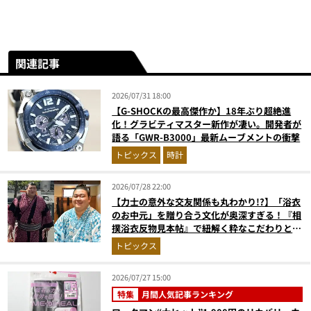
関連記事
2026/07/31 18:00
【G-SHOCKの最高傑作か】18年ぶり超絶進
化！グラビティマスター新作が凄い。開発者が
語る「GWR-B3000」最新ムーブメントの衝撃
トピックス
時計
2026/07/28 22:00
【力士の意外な交友関係も丸わかり!?】「浴衣
のお中元」を贈り合う文化が奥深すぎる！『相
撲浴衣反物見本帖』で紐解く粋なこだわりとと
っておきの1着
トピックス
2026/07/27 15:00
特集
月間人気記事ランキング