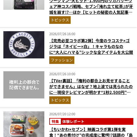
ワークマン“大ヒット”1,900円のリカバリーウ
ェア神コスパ戦略、セブン｢淹れ立て紅茶｣が牙
城を崩す!?…ほか【ヒットの秘密の人気記事ラ
ンキングベスト3】（2026年6月版）
トピックス
2026/07/26 16:00
【完売必至コラボ第2弾】今度のラコステ×ゴ
ジラは「ネイビー×白」！キャラものなの
に“大人にハマる”シックな全アイテムを大公開
ファッション
2026/07/26 10:00
【TVer裏話】「権利の都合上お見せすること
ができません」はなぜ？地上波では見られたの
に…現役テレビマンが明かす“1秒2,500円”の
えげつない現実
トピックス
2026/07/20 12:00
特集
体験レポート
【ちいかわ×セブン】映画コラボ第1弾を実
食！“あの煮付け”の完成度に驚愕!?話題の「島