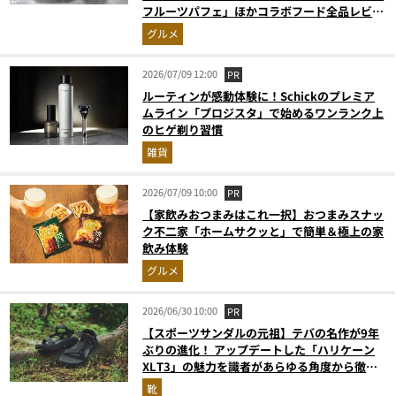
フルーツパフェ」ほかコラボフード全品レビュ
ー
グルメ
2026/07/09 12:00
PR
ルーティンが感動体験に！Schickのプレミア
ムライン「プロジスタ」で始めるワンランク上
のヒゲ剃り習慣
雑貨
2026/07/09 10:00
PR
【家飲みおつまみはこれ一択】おつまみスナッ
ク不二家「ホームサクッと」で簡単＆極上の家
飲み体験
グルメ
2026/06/30 10:00
PR
【スポーツサンダルの元祖】テバの名作が9年
ぶりの進化！ アップデートした「ハリケーン
XLT3」の魅力を識者があらゆる角度から徹底
解説！
靴