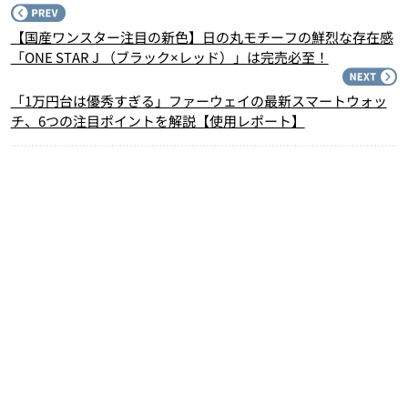
P
【国産ワンスター注目の新色】日の丸モチーフの鮮烈な存在感
「ONE STAR J （ブラック×レッド）」は完売必至！
N
「1万円台は優秀すぎる」ファーウェイの最新スマートウォッ
チ、6つの注目ポイントを解説【使用レポート】