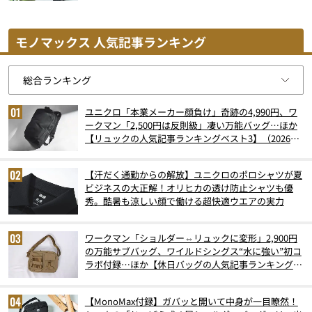
モノマックス 人気記事ランキング
ユニクロ「本業メーカー顔負け」奇跡の4,990円、ワ
ークマン「2,500円は反則級」凄い万能バッグ…ほか
【リュックの人気記事ランキングベスト3】（2026年
6月版）
【汗だく通勤からの解放】ユニクロのポロシャツが夏
ビジネスの大正解！オリヒカの透け防止シャツも優
秀。酷暑も涼しい顔で働ける超快適ウエアの実力
ワークマン「ショルダー⇔リュックに変形」2,900円
の万能サブバッグ、ワイルドシングス“水に強い”初コ
ラボ付録…ほか【休日バッグの人気記事ランキングベ
スト3】（2026年6月版）
【MonoMax付録】ガバッと開いて中身が一目瞭然！