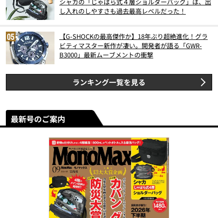
シャカの「じゃばら式４層ショルダーバッグ」は、出
し入れのしやすさも過去最高レベルだった！
【G-SHOCKの最高傑作か】18年ぶり超絶進化！グラ
ビティマスター新作が凄い。開発者が語る「GWR-
B3000」最新ムーブメントの衝撃
ランキング一覧を見る
最新号のご案内