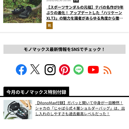
PR
【スポーツサンダルの元祖】テバの名作が9年
ぶりの進化！ アップデートした「ハリケーン
XLT3」の魅力を識者があらゆる角度から徹底
解説！
靴
モノマックス最新情報をSNSでチェック！
今月のモノマックス特別付録
【MonoMax付録】ガバッと開いて中身が一目瞭然！
シャカの「じゃばら式４層ショルダーバッグ」は、出
し入れのしやすさも過去最高レベルだった！