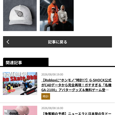
記事に戻る
関連記事
2026/08/08 19:00
【Robloxに“ホンモノ”時計!?】G-SHOCK公式
がCADデータから完全再現！ガチすぎる「名機
GA-2100」アバターグッズ＆無料ゲーム登場
が見逃せない
時計
2026/08/08 16:00
【争奪戦の予感】ニューエラと日本発の生ドー