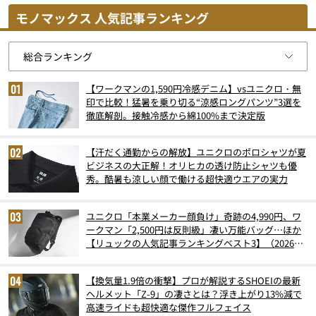
モノマックス 人気記事ランキング
【ワークマンの1,590円冷感デニム】vsユニクロ・無
印で比較！猛暑を乗り切る“涼感ロングパンツ”3選を
徹底解剖。接触冷感から綿100%まで決定版
【汗だく通勤からの解放】ユニクロのポロシャツが夏
ビジネスの大正解！オリヒカの透け防止シャツも優
秀。酷暑も涼しい顔で働ける超快適ウエアの実力
ユニクロ「本業メーカー顔負け」奇跡の4,990円、ワ
ークマン「2,500円は反則級」凄い万能バッグ…ほか
【リュックの人気記事ランキングベスト3】（2026年
6月版）
【換気量1.9倍の衝撃】プロが解説するSHOEIの最新
ヘルメット「Z-9」の凄さとは？浮き上がり13%減で
高速ライドも超快適な傑作フルフェイス