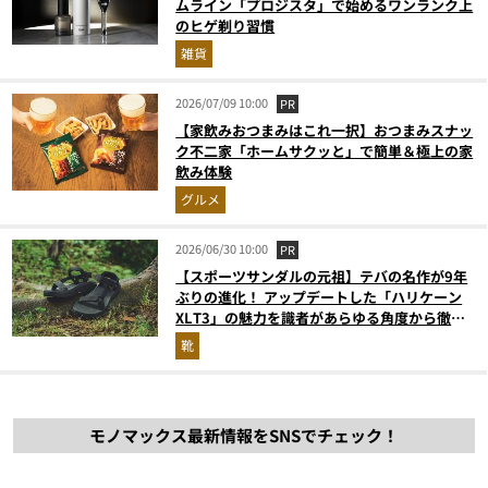
ムライン「プロジスタ」で始めるワンランク上
のヒゲ剃り習慣
雑貨
2026/07/09 10:00
PR
【家飲みおつまみはこれ一択】おつまみスナッ
ク不二家「ホームサクッと」で簡単＆極上の家
飲み体験
グルメ
2026/06/30 10:00
PR
【スポーツサンダルの元祖】テバの名作が9年
ぶりの進化！ アップデートした「ハリケーン
XLT3」の魅力を識者があらゆる角度から徹底
解説！
靴
モノマックス最新情報をSNSでチェック！