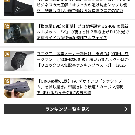
ビジネスの大正解！オリヒカの透け防止シャツも優
秀。酷暑も涼しい顔で働ける超快適ウエアの実力
【換気量1.9倍の衝撃】プロが解説するSHOEIの最新
ヘルメット「Z-9」の凄さとは？浮き上がり13%減で
高速ライドも超快適な傑作フルフェイス
ユニクロ「本業メーカー顔負け」奇跡の4,990円、ワ
ークマン「2,500円は反則級」凄い万能バッグ…ほか
【リュックの人気記事ランキングベスト3】（2026年
6月版）
【Onの究極の1足】PAFデザインの「クラウドブー
ム」を試し履き。街履きにも最適！カーボン搭載
で“走れるハイテク靴”の最高峰
ランキング一覧を見る