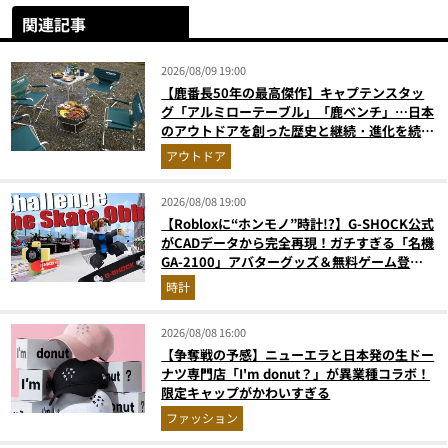
関連記事
2026/08/09 19:00
【鹿番長50年の最高傑作】キャプテンスタッ
グ「アルミローテーブル」「鹿ベンチ」…日本
のアウトドアを創った歴史と継続・進化を続け
る定番神ギア11選
アウトドア
2026/08/08 19:00
【Robloxに“ホンモノ”時計!?】G-SHOCK公式
がCADデータから完全再現！ガチすぎる「名機
GA-2100」アバターグッズ＆無料ゲーム登場
が見逃せない
時計
2026/08/08 16:00
【争奪戦の予感】ニューエラと日本発の生ドー
ナツ専門店「I'm donut？」が異業種コラボ！
限定キャップがかわいすぎる
ファッション