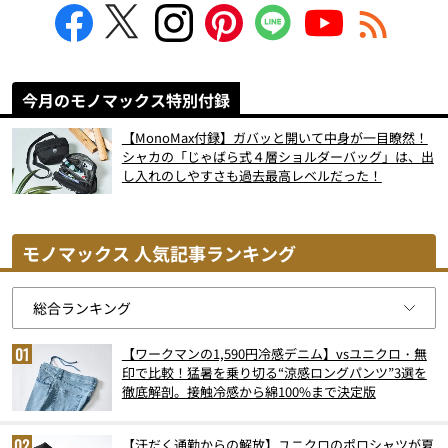
今月のモノマックス特別付録
【MonoMax付録】ガバッと開いて中身が一目瞭然！
シャカの「じゃばら式４層ショルダーバッグ」は、出
し入れのしやすさも過去最高レベルだった！
モノマックス 人気記事ランキング
【ワークマンの1,590円冷感デニム】vsユニクロ・無
印で比較！猛暑を乗り切る“涼感ロングパンツ”3選を
徹底解剖。接触冷感から綿100%まで決定版
【汗だく通勤からの解放】ユニクロのポロシャツが夏