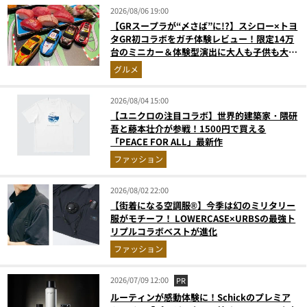
2026/08/06 19:00
【GRスープラが“〆さば”に!?】スシロー×トヨ
タGR初コラボをガチ体験レビュー！限定14万
台のミニカー＆体験型演出に大人も子供も大興
奮間違いなし
グルメ
2026/08/04 15:00
【ユニクロの注目コラボ】世界的建築家・隈研
吾と藤本壮介が参戦！1500円で買える
「PEACE FOR ALL」最新作
ファッション
2026/08/02 22:00
【街着になる空調服®】今季は幻のミリタリー
服がモチーフ！ LOWERCASE×URBSの最強ト
リプルコラボベストが進化
ファッション
2026/07/09 12:00
PR
ルーティンが感動体験に！Schickのプレミア