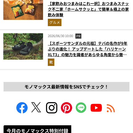
【家飲みおつまみはこれ一択】おつまみスナッ
ク不二家「ホームサクッと」で簡単＆極上の家
飲み体験
グルメ
2026/06/30 10:00
PR
【スポーツサンダルの元祖】テバの名作が9年
ぶりの進化！ アップデートした「ハリケーン
XLT3」の魅力を識者があらゆる角度から徹底
解説！
靴
モノマックス最新情報をSNSでチェック！
今月のモノマックス特別付録