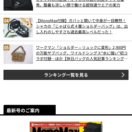
秀。酷暑も涼しい顔で働ける超快適ウエアの実力
【MonoMax付録】ガバッと開いて中身が一目瞭然！
シャカの「じゃばら式４層ショルダーバッグ」は、出
し入れのしやすさも過去最高レベルだった！
ワークマン「ショルダー⇔リュックに変形」2,900円
の万能サブバッグ、ワイルドシングス“水に強い”初コ
ラボ付録…ほか【休日バッグの人気記事ランキングベ
スト3】（2026年6月版）
ランキング一覧を見る
最新号のご案内