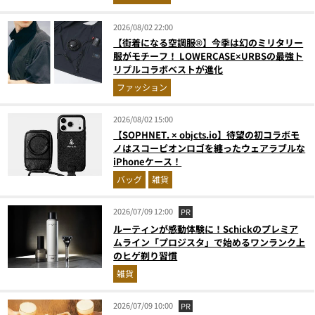
2026/08/02 22:00
【街着になる空調服®】今季は幻のミリタリー
服がモチーフ！ LOWERCASE×URBSの最強ト
リプルコラボベストが進化
ファッション
2026/08/02 15:00
【SOPHNET. × objcts.io】待望の初コラボモ
ノはスコーピオンロゴを纏ったウェアラブルな
iPhoneケース！
バッグ
雑貨
2026/07/09 12:00
PR
ルーティンが感動体験に！Schickのプレミア
ムライン「プロジスタ」で始めるワンランク上
のヒゲ剃り習慣
雑貨
2026/07/09 10:00
PR