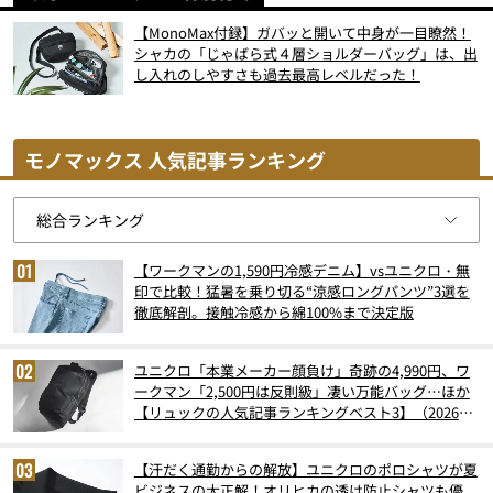
【MonoMax付録】ガバッと開いて中身が一目瞭然！
シャカの「じゃばら式４層ショルダーバッグ」は、出
し入れのしやすさも過去最高レベルだった！
モノマックス 人気記事ランキング
【ワークマンの1,590円冷感デニム】vsユニクロ・無
印で比較！猛暑を乗り切る“涼感ロングパンツ”3選を
徹底解剖。接触冷感から綿100%まで決定版
ユニクロ「本業メーカー顔負け」奇跡の4,990円、ワ
ークマン「2,500円は反則級」凄い万能バッグ…ほか
【リュックの人気記事ランキングベスト3】（2026年
6月版）
【汗だく通勤からの解放】ユニクロのポロシャツが夏
ビジネスの大正解！オリヒカの透け防止シャツも優