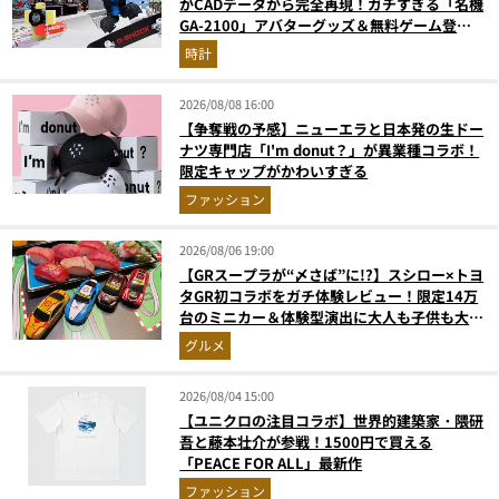
がCADデータから完全再現！ガチすぎる「名機
GA-2100」アバターグッズ＆無料ゲーム登場
が見逃せない
時計
2026/08/08 16:00
【争奪戦の予感】ニューエラと日本発の生ドー
ナツ専門店「I'm donut？」が異業種コラボ！
限定キャップがかわいすぎる
ファッション
2026/08/06 19:00
【GRスープラが“〆さば”に!?】スシロー×トヨ
タGR初コラボをガチ体験レビュー！限定14万
台のミニカー＆体験型演出に大人も子供も大興
奮間違いなし
グルメ
2026/08/04 15:00
【ユニクロの注目コラボ】世界的建築家・隈研
吾と藤本壮介が参戦！1500円で買える
「PEACE FOR ALL」最新作
ファッション