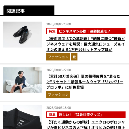
関連記事
2026/08/06 20:00
特集
ビジネスマン必携！通勤快適モノ
【表面温度-3℃の革新靴】“酷暑に勝つ”最新ビ
ジネスウェアを解説！巨大通気口シューズ＆イ
オンの洗える1万円台セットアップほか
ファッション
靴
2026/08/05 22:00
【累計50万着突破】夏の蓄積疲労を“着るだ
け”リセット！最強ルームウェア「リカバリー
プロラボ」に新色登場
ファッション
2026/08/05 18:00
特集
涼しい！「猛暑対策グッズ」
【汗だく通勤からの解放】ユニクロのポロシャ
ツが夏ビジネスの大正解！オリヒカの透け防止