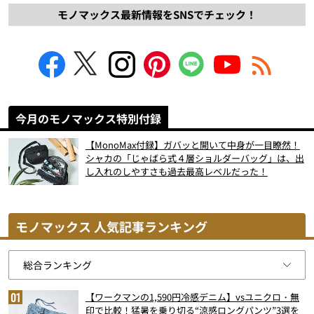
モノマックス最新情報をSNSでチェック！
今月のモノマックス特別付録
【MonoMax付録】ガバッと開いて中身が一目瞭然！
シャカの「じゃばら式４層ショルダーバッグ」は、出
し入れのしやすさも過去最高レベルだった！
モノマックス 人気記事ランキング
【ワークマンの1,590円冷感デニム】vsユニクロ・無
印で比較！猛暑を乗り切る“涼感ロングパンツ”3選を