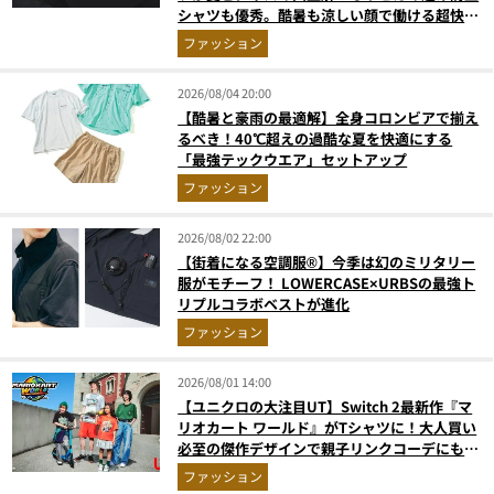
シャツも優秀。酷暑も涼しい顔で働ける超快適
ウエアの実力
ファッション
2026/08/04 20:00
【酷暑と豪雨の最適解】全身コロンビアで揃え
るべき！40℃超えの過酷な夏を快適にする
「最強テックウエア」セットアップ
ファッション
2026/08/02 22:00
【街着になる空調服®】今季は幻のミリタリー
服がモチーフ！ LOWERCASE×URBSの最強ト
リプルコラボベストが進化
ファッション
2026/08/01 14:00
【ユニクロの大注目UT】Switch 2最新作『マ
リオカート ワールド』がTシャツに！大人買い
必至の傑作デザインで親子リンクコーデにも最
適
ファッション