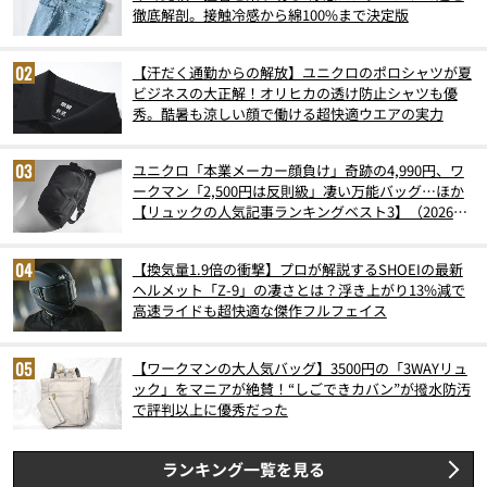
徹底解剖。接触冷感から綿100%まで決定版
【汗だく通勤からの解放】ユニクロのポロシャツが夏
ビジネスの大正解！オリヒカの透け防止シャツも優
秀。酷暑も涼しい顔で働ける超快適ウエアの実力
ユニクロ「本業メーカー顔負け」奇跡の4,990円、ワ
ークマン「2,500円は反則級」凄い万能バッグ…ほか
【リュックの人気記事ランキングベスト3】（2026年
6月版）
【換気量1.9倍の衝撃】プロが解説するSHOEIの最新
ヘルメット「Z-9」の凄さとは？浮き上がり13%減で
高速ライドも超快適な傑作フルフェイス
【ワークマンの大人気バッグ】3500円の「3WAYリュ
ック」をマニアが絶賛！“しごできカバン”が撥水防汚
で評判以上に優秀だった
ランキング一覧を見る