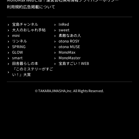
利用規約
広告掲載について
宝島チャンネル
InRed
大人のおしゃれ手帖
sweet
mini
素敵なあの人
リンネル
otona ROSY
SPRiNG
otona MUSE
GLOW
MonoMax
smart
MonoMaster
田舎暮らしの本
宝島すごい！WEB
『このミステリーがすご
い！』大賞
© TAKARAJIMASHA,Inc. All Rights Reserved.