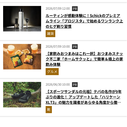
2026/07/09 12:00
PR
ルーティンが感動体験に！Schickのプレミア
ムライン「プロジスタ」で始めるワンランク上
のヒゲ剃り習慣
雑貨
2026/07/09 10:00
PR
【家飲みおつまみはこれ一択】おつまみスナッ
ク不二家「ホームサクッと」で簡単＆極上の家
飲み体験
グルメ
2026/06/30 10:00
PR
【スポーツサンダルの元祖】テバの名作が9年
ぶりの進化！ アップデートした「ハリケーン
XLT3」の魅力を識者があらゆる角度から徹底
解説！
靴