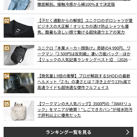
徹底解剖。接触冷感から綿100%まで決定版
【汗だく通勤からの解放】ユニクロのポロシャツが夏
ビジネスの大正解！オリヒカの透け防止シャツも優
秀。酷暑も涼しい顔で働ける超快適ウエアの実力
ユニクロ「本業メーカー顔負け」奇跡の4,990円、ワ
ークマン「2,500円は反則級」凄い万能バッグ…ほか
【リュックの人気記事ランキングベスト3】（2026年
6月版）
【換気量1.9倍の衝撃】プロが解説するSHOEIの最新
ヘルメット「Z-9」の凄さとは？浮き上がり13%減で
高速ライドも超快適な傑作フルフェイス
【ワークマンの大人気バッグ】3500円の「3WAYリュ
ック」をマニアが絶賛！“しごできカバン”が撥水防汚
で評判以上に優秀だった
ランキング一覧を見る