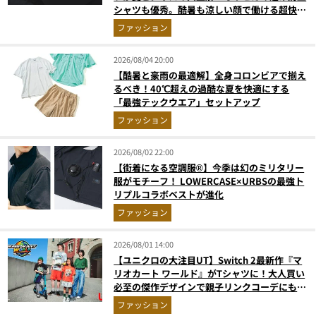
シャツも優秀。酷暑も涼しい顔で働ける超快適
ウエアの実力
ファッション
2026/08/04 20:00
【酷暑と豪雨の最適解】全身コロンビアで揃え
るべき！40℃超えの過酷な夏を快適にする
「最強テックウエア」セットアップ
ファッション
2026/08/02 22:00
【街着になる空調服®】今季は幻のミリタリー
服がモチーフ！ LOWERCASE×URBSの最強ト
リプルコラボベストが進化
ファッション
2026/08/01 14:00
【ユニクロの大注目UT】Switch 2最新作『マ
リオカート ワールド』がTシャツに！大人買い
必至の傑作デザインで親子リンクコーデにも最
適
ファッション