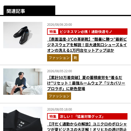
関連記事
2026/08/06 20:00
特集
ビジネスマン必携！通勤快適モノ
【表面温度-3℃の革新靴】“酷暑に勝つ”最新ビ
ジネスウェアを解説！巨大通気口シューズ＆イ
オンの洗える1万円台セットアップほか
ファッション
靴
2026/08/05 22:00
【累計50万着突破】夏の蓄積疲労を“着るだ
け”リセット！最強ルームウェア「リカバリー
プロラボ」に新色登場
ファッション
2026/08/05 18:00
特集
涼しい！「猛暑対策グッズ」
【汗だく通勤からの解放】ユニクロのポロシャ
ツが夏ビジネスの大正解！オリヒカの透け防止