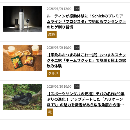
2026/07/09 12:00
PR
ルーティンが感動体験に！Schickのプレミア
ムライン「プロジスタ」で始めるワンランク上
のヒゲ剃り習慣
雑貨
2026/07/09 10:00
PR
【家飲みおつまみはこれ一択】おつまみスナッ
ク不二家「ホームサクッと」で簡単＆極上の家
飲み体験
グルメ
2026/06/30 10:00
PR
【スポーツサンダルの元祖】テバの名作が9年
ぶりの進化！ アップデートした「ハリケーン
XLT3」の魅力を識者があらゆる角度から徹底
解説！
靴