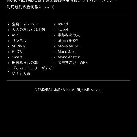
利用規約
広告掲載について
宝島チャンネル
InRed
大人のおしゃれ手帖
sweet
mini
素敵なあの人
リンネル
otona ROSY
SPRiNG
otona MUSE
GLOW
MonoMax
smart
MonoMaster
田舎暮らしの本
宝島すごい！WEB
『このミステリーがすご
い！』大賞
© TAKARAJIMASHA,Inc. All Rights Reserved.