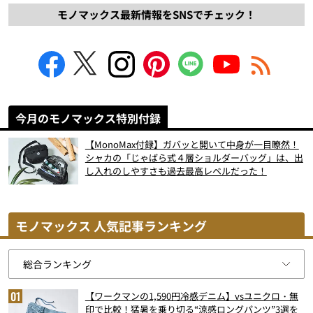
モノマックス最新情報をSNSでチェック！
今月のモノマックス特別付録
【MonoMax付録】ガバッと開いて中身が一目瞭然！
シャカの「じゃばら式４層ショルダーバッグ」は、出
し入れのしやすさも過去最高レベルだった！
モノマックス 人気記事ランキング
【ワークマンの1,590円冷感デニム】vsユニクロ・無
印で比較！猛暑を乗り切る“涼感ロングパンツ”3選を