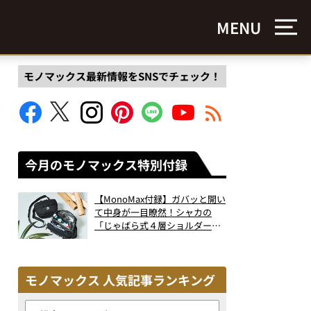
MENU
モノマックス最新情報をSNSでチェック！
今月のモノマックス特別付録
【MonoMax付録】ガバッと開い
て中身が一目瞭然！シャカの
「じゃばら式４層ショルダーバ
ッグ」は、出し入れのしやすさ
も過去最高レベルだった！
モノマックス 人気記事ランキング