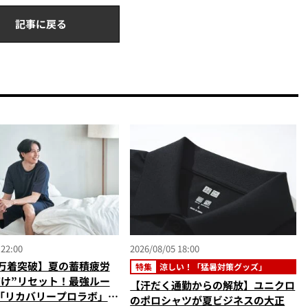
記事に戻る
 22:00
2026/08/05 18:00
0万着突破】夏の蓄積疲労
特集
涼しい！「猛暑対策グッズ」
だけ”リセット！最強ルー
【汗だく通勤からの解放】ユニクロ
「リカバリープロラボ」に
のポロシャツが夏ビジネスの大正