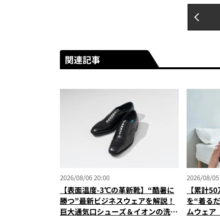
関連記事
2026/08/06 20:00
2026/08/05
【表面温度-3℃の革新靴】“酷暑に
【累計5
勝つ”最新ビジネスウェアを解説！
を“着る
巨大通気口シューズ＆イオンの洗え
ムウェア