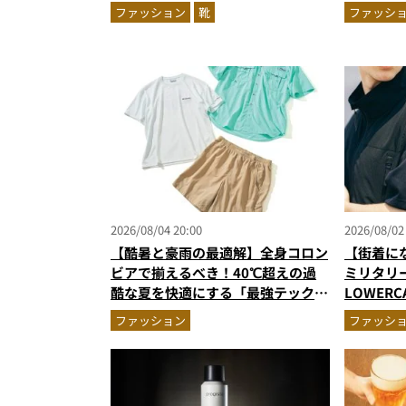
る1万円台セットアップほか
新色登場
ファッション
靴
ファッシ
2026/08/04 20:00
2026/08/02
【酷暑と豪雨の最適解】全身コロン
【街着に
ビアで揃えるべき！40℃超えの過
ミリタリ
酷な夏を快適にする「最強テックウ
LOWER
エア」セットアップ
ルコラボ
ファッション
ファッシ