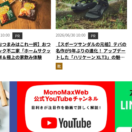
 10:00
2026/06/30 10:00
PR
PR
おつまみはこれ一択】おつ
【スポーツサンダルの元祖】テバの
ック不二家「ホームサクッ
名作が9年ぶりの進化！ アップデー
単＆極上の家飲み体験
トした「ハリケーン XLT3」の魅力
を識者があらゆる角度から徹底解
靴
説！