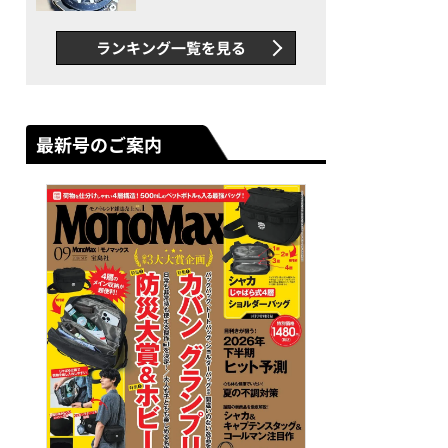
者が語る「GWR-B3000」最
新ムーブメントの衝撃
ランキング一覧を見る
最新号のご案内