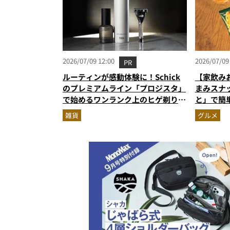
2026/07/09 12:00
2026/07/09
PR
ルーティンが感動体験に！Schick
【家飲み
のプレミアムライン「プロジスタ」
まみスナ
で始めるワンランク上のヒゲ剃り習
と」で簡
慣
雑貨
グルメ