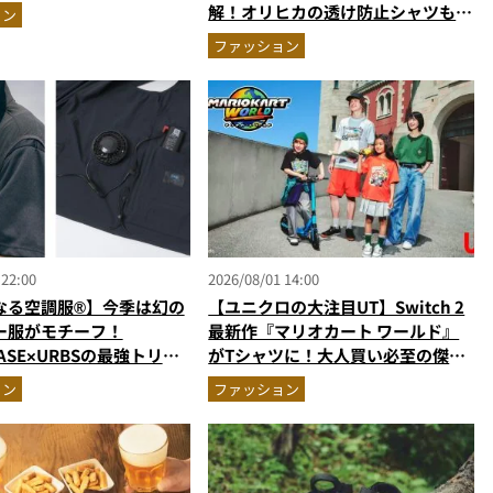
解！オリヒカの透け防止シャツも優
ョン
秀。酷暑も涼しい顔で働ける超快適
ファッション
ウエアの実力
 22:00
2026/08/01 14:00
なる空調服®】今季は幻の
【ユニクロの大注目UT】Switch 2
ー服がモチーフ！
最新作『マリオカート ワールド』
CASE×URBSの最強トリプ
がTシャツに！大人買い必至の傑作
ベストが進化
デザインで親子リンクコーデにも最
ョン
ファッション
適