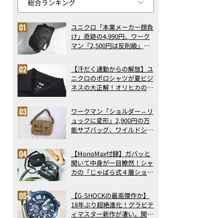
ユニクロ「本業メーカー顔負
け」奇跡の4,990円、ワーク
マン「2,500円は反則級」凄
い万能バッグ…ほか【リュッ
クの人気記事ランキングベス
【汗だく通勤からの解放】ユ
ト3】（2026年6月版）
ニクロのポロシャツが夏ビジ
ネスの大正解！オリヒカの透
け防止シャツも優秀。酷暑も
涼しい顔で働ける超快適ウエ
ワークマン「ショルダー⇔リ
アの実力
ュックに変形」2,900円の万
能サブバッグ、ワイルドシン
グス“水に強い”初コラボ付
録…ほか【休日バッグの人気
【MonoMax付録】ガバッと
記事ランキングベスト3】
開いて中身が一目瞭然！シャ
（2026年6月版）
カの「じゃばら式４層ショル
ダーバッグ」は、出し入れの
しやすさも過去最高レベルだ
【G-SHOCKの最高傑作か】
った！
18年ぶり超絶進化！グラビテ
ィマスター新作が凄い。開発